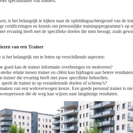
eke specialisaties van trainers.
n, is het belangrijk te kijken naar de opleidingsachtergrond van de tr
ige certificeringen en kennis om persoonlijke trainingsprogramma’s op 
ner ervaring heeft met de specifieke doelen die men beoogt, zoals gewi
Kiezen van een Trainer
r is het belangrijk om te letten op verschillende aspecten:
 goed kan de trainer informatie overbrengen en motiveren?
terke relatie tussen trainer en cliënt kan bijdragen aan betere resultaten
 trainer die ervaring heeft met jouw specifieke behoeften.
speelt de trainer in op veranderende doelen of schema’s?
t maken van een weloverwogen keuze. Een goede personal trainer is nie
uwenspersoon die de weg kan wijzen naar langdurige resultaten.