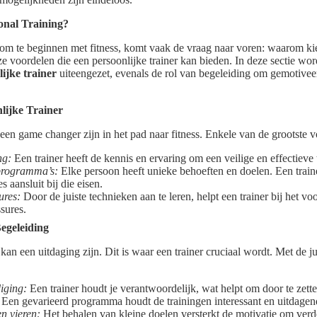
nal Training?
 te beginnen met fitness, komt vaak de vraag naar voren: waarom kie
ze voordelen die een persoonlijke trainer kan bieden. In deze sectie wor
ijke trainer
uiteengezet, evenals de rol van begeleiding om gemotiveerd
lijke Trainer
 een game changer zijn in het pad naar fitness. Enkele van de grootste v
ng:
Een trainer heeft de kennis en ervaring om een veilige en effectieve 
programma’s:
Elke persoon heeft unieke behoeften en doelen. Een trai
s aansluit bij die eisen.
ures:
Door de juiste technieken aan te leren, helpt een trainer bij het 
sures.
egeleiding
an een uitdaging zijn. Dit is waar een trainer cruciaal wordt. Met de j
iging:
Een trainer houdt je verantwoordelijk, wat helpt om door te zette
Een gevarieerd programma houdt de trainingen interessant en uitdagen
n vieren:
Het behalen van kleine doelen versterkt de motivatie om verde