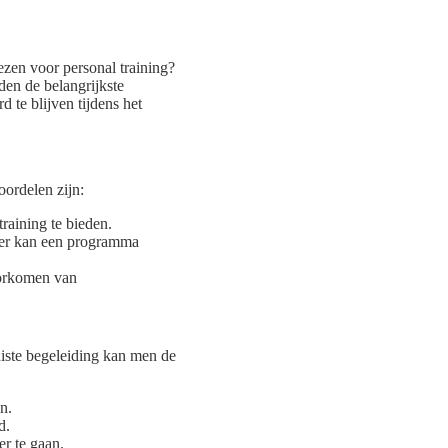
zen voor personal training?
den de belangrijkste
 te blijven tijdens het
oordelen zijn:
training te bieden.
ner kan een programma
voorkomen van
uiste begeleiding kan men de
n.
d.
r te gaan.