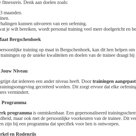
je fitnessreis. Denk aan doelen zoals:
n 3 maanden.
inen.
rhalingen kunnen uitvoeren van een oefening.
at je wilt bereiken, wordt personal training veel meer doelgericht en b
 Maat Bergschenhoek
rsoonlijke training op maat in Bergschenhoek, kan dit hen helpen om d
rainingen op de unieke kwaliteiten en doelen van de trainee draagt bij
n Jouw Niveau
grijpt dat iedereen een ander niveau heeft. Door
trainingen aangepas
trainingsomgeving gecreëerd worden. Dit zorgt ervoor dat elke oefening 
ures vermindert.
k Programma
werk programma
is onmiskenbaar. Een gepersonaliseerd trainingsschem
ldheid, maar ook met de persoonlijke voorkeuren van de trainee. Dit ve
 zijn bij een programma dat specifiek voor hen is ontworpen.
erkel en Rodenrijs