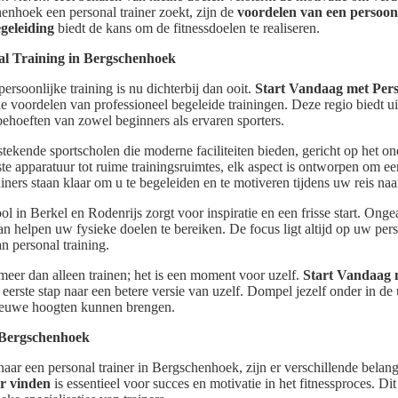
enhoek een personal trainer zoekt, zijn de
voordelen van een persoonl
geleiding
biedt de kans om de fitnessdoelen te realiseren.
al Training in Bergschenhoek
ersoonlijke training is nu dichterbij dan ooit.
Start Vandaag met Pers
e voordelen van professioneel begeleide trainingen. Deze regio biedt 
 behoeften van zowel beginners als ervaren sporters.
stekende sportscholen die moderne faciliteiten bieden, gericht op het 
te apparatuur tot ruime trainingsruimtes, elk aspect is ontworpen om ee
iners staan klaar om u te begeleiden en te motiveren tijdens uw reis naa
 in Berkel en Rodenrijs zorgt voor inspiratie en een frisse start. Ongea
u kan helpen uw fysieke doelen te bereiken. De focus ligt altijd op uw pe
an personal training.
meer dan alleen trainen; het is een moment voor uzelf.
Start Vandaag m
eerste stap naar een betere versie van uzelf. Dompel jezelf onder in d
nieuwe hoogten kunnen brengen.
 Bergschenhoek
ar een personal trainer in Bergschenhoek, zijn er verschillende belang
er vinden
is essentieel voor succes en motivatie in het fitnessproces. Di