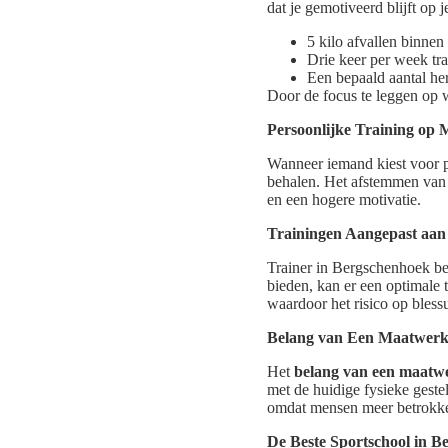
dat je gemotiveerd blijft op 
5 kilo afvallen binne
Drie keer per week tra
Een bepaald aantal he
Door de focus te leggen op w
Persoonlijke Training op
Wanneer iemand kiest voor pe
behalen. Het afstemmen van t
en een hogere motivatie.
Trainingen Aangepast aa
Trainer in Bergschenhoek be
bieden, kan er een optimale 
waardoor het risico op bless
Belang van Een Maatwer
Het
belang van een maat
met de huidige fysieke geste
omdat mensen meer betrokken
De Beste Sportschool in B