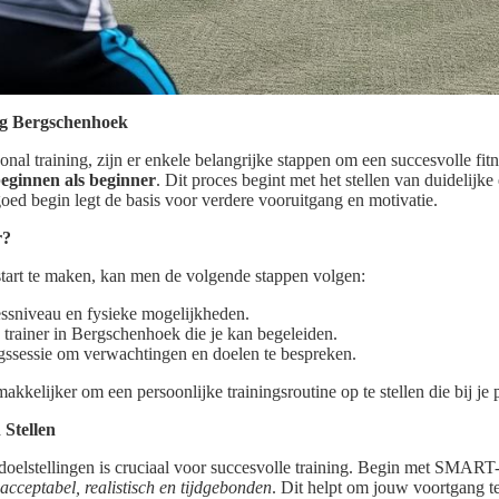
ng Bergschenhoek
nal training, zijn er enkele belangrijke stappen om een succesvolle fitnes
eginnen als beginner
. Dit proces begint met het stellen van duidelijk
goed begin legt de basis voor verdere vooruitgang en motivatie.
r?
tart te maken, kan men de volgende stappen volgen:
essniveau en fysieke mogelijkheden.
 trainer in Bergschenhoek die je kan begeleiden.
ssessie om verwachtingen en doelen te bespreken.
kelijker om een persoonlijke trainingsroutine op te stellen die bij je p
 Stellen
 doelstellingen is cruciaal voor succesvolle training. Begin met SMART-
acceptabel, realistisch en tijdgebonden
. Dit helpt om jouw voortgang t