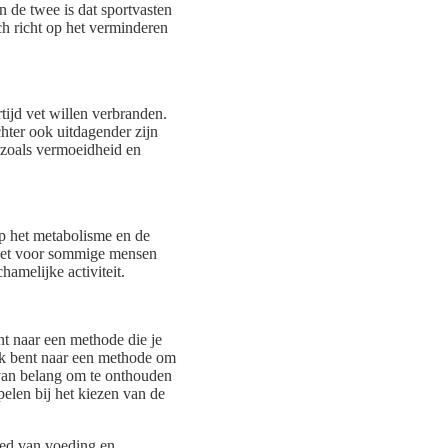
n de twee is dat sportvasten
ich richt op het verminderen
tijd vet willen verbranden.
hter ook uitdagender zijn
 zoals vermoeidheid en
op het metabolisme en de
 het voor sommige mensen
amelijke activiteit.
t naar een methode die je
zoek bent naar een methode om
is van belang om te onthouden
elen bij het kiezen van de
ied van voeding en