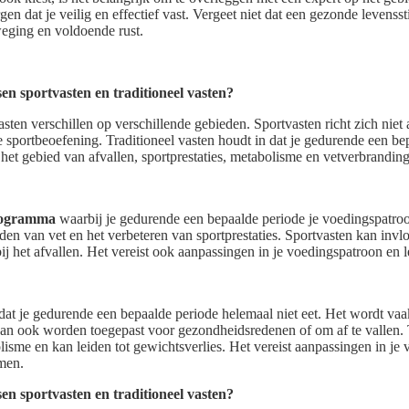
n dat je veilig en effectief vast. Vergeet niet dat een gezonde levensst
eging en voldoende rust.
sen sportvasten en traditioneel vasten?
asten verschillen op verschillende gebieden. Sportvasten richt zich niet
e sportbeoefening. Traditioneel vasten houdt in dat je gedurende een be
 het gebied van afvallen, sportprestaties, metabolisme en vetverbranding
rogramma
waarbij je gedurende een bepaalde periode je voedingspatroon
nden van vet en het verbeteren van sportprestaties. Sportvasten kan inv
j het afvallen. Het vereist ook aanpassingen in je voedingspatroon en le
 dat je gedurende een bepaalde periode helemaal niet eet. Het wordt vaa
kan ook worden toegepast voor gezondheidsredenen of om af te vallen. 
isme en kan leiden tot gewichtsverlies. Het vereist aanpassingen in je
men.
sen sportvasten en traditioneel vasten?