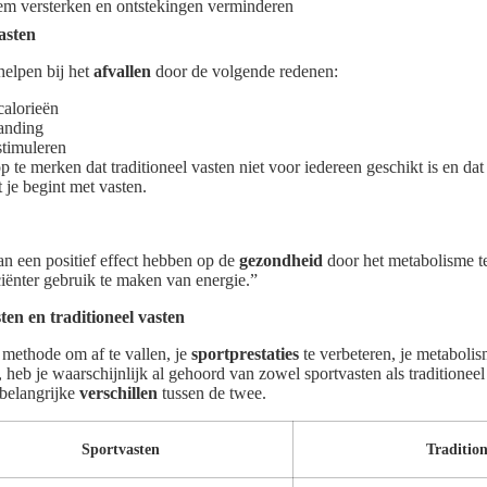
m versterken en ontstekingen verminderen
asten
helpen bij het
afvallen
door de volgende redenen:
calorieën
anding
stimuleren
p te merken dat traditioneel vasten niet voor iedereen geschikt is en dat
 je begint met vasten.
an een positief effect hebben op de
gezondheid
door het metabolisme te
ciënter gebruik te maken van energie.”
ten en traditioneel vasten
 methode om af te vallen, je
sportprestaties
te verbeteren, je metabolis
, heb je waarschijnlijk al gehoord van zowel sportvasten als traditionee
 belangrijke
verschillen
tussen de twee.
Sportvasten
Tradition