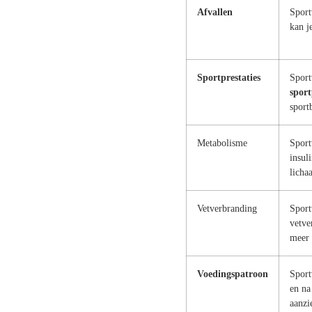
Afvallen
Sport
kan j
Sportprestaties
Sport
sport
sport
Metabolisme
Sport
insul
licha
Vetverbranding
Sport
vetve
meer 
Voedingspatroon
Sport
en na
aanzi