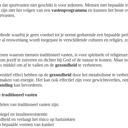
n dat sportvasten niet geschikt is voor iedereen. Mensen met bepaalde
 zijn met het volgen van een
vastenprogramma
en kunnen het beste o
rtvasten.
ethode waarbij je geen voedsel tot je neemt gedurende een bepaalde per
ie al eeuwenlang wordt toegepast in verschillende culturen en religies, z
enen waarom mensen traditioneel vasten, is voor spirituele of religieuz
om jezelf te zuiveren en dichter bij God of de natuur te komen. Maar in 
s middel om af te vallen en de
gezondheid
te verbeteren.
positief effect hebben op de
gezondheid
door het metabolisme te verbet
 maken van energie. Het kan ook effectief zijn voor gewichtsverlies, om
anding
kan bevorderen.
traditioneel vasten
len van traditioneel vasten zijn:
iegel en insulineresistentie
dheid en verlaagt het risico op hartziekten
 bepaalde vormen van kanker