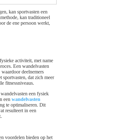
gen, kan sportvasten een
methode, kan traditioneel
voor de ene persoon werkt,
ysieke activiteit, met name
proces. Een wandelvasten
t, waardoor deelnemers
t sportvasten, dat zich meer
le fitnessniveaus.
gt wandelvasten een fysiek
an een
wandelvasten
g te optimaliseren. Dit
t resulteert in een
.
en voordelen bieden op het