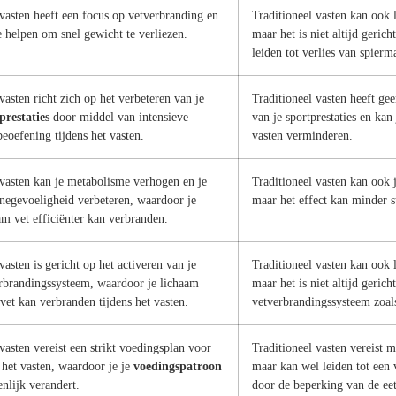
vasten heeft een focus op vetverbranding en
Traditioneel vasten kan ook l
e helpen om snel gewicht te verliezen.
maar het is niet altijd geric
leiden tot verlies van spierm
vasten richt zich op het verbeteren van je
Traditioneel vasten heeft ge
prestaties
door middel van intensieve
van je sportprestaties en kan 
beoefening tijdens het vasten.
vasten verminderen.
vasten kan je metabolisme verhogen en je
Traditioneel vasten kan ook
inegevoeligheid verbeteren, waardoor je
maar het effect kan minder st
am vet efficiënter kan verbranden.
vasten is gericht op het activeren van je
Traditioneel vasten kan ook 
rbrandingssysteem, waardoor je lichaam
maar het is niet altijd gerich
vet kan verbranden tijdens het vasten.
vetverbrandingssysteem zoals
vasten vereist een strikt voedingsplan voor
Traditioneel vasten vereist m
 het vasten, waardoor je je
voedingspatroon
maar kan wel leiden tot een 
enlijk verandert.
door de beperking van de eet