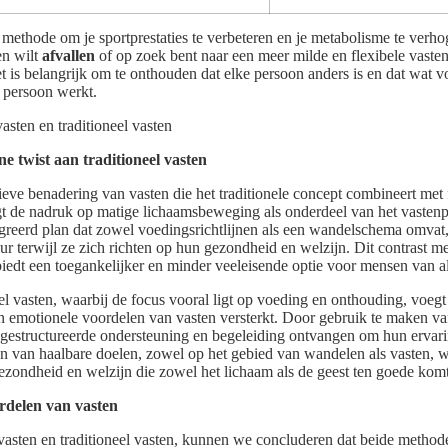
 methode om je sportprestaties te verbeteren en je metabolisme te verho
en wilt
afvallen
of op zoek bent naar een meer milde en flexibele vasten
Het is belangrijk om te onthouden dat elke persoon anders is en dat wat 
e persoon werkt.
 twist aan traditioneel vasten
eve benadering van vasten die het traditionele concept combineert met f
t de nadruk op matige lichaamsbeweging als onderdeel van het vasten
egreerd plan dat zowel voedingsrichtlijnen als een wandelschema omva
r terwijl ze zich richten op hun gezondheid en welzijn. Dit contrast me
 biedt een toegankelijker en minder veeleisende optie voor mensen van al
neel vasten, waarbij de focus vooral ligt op voeding en onthouding, voe
en emotionele voordelen van vasten versterkt. Door gebruik te maken v
gestructureerde ondersteuning en begeleiding ontvangen om hun ervarin
len van haalbare doelen, zowel op het gebied van wandelen als vasten, wa
ezondheid en welzijn die zowel het lichaam als de geest ten goede komt
rdelen van vasten
tvasten en traditioneel vasten, kunnen we concluderen dat beide method