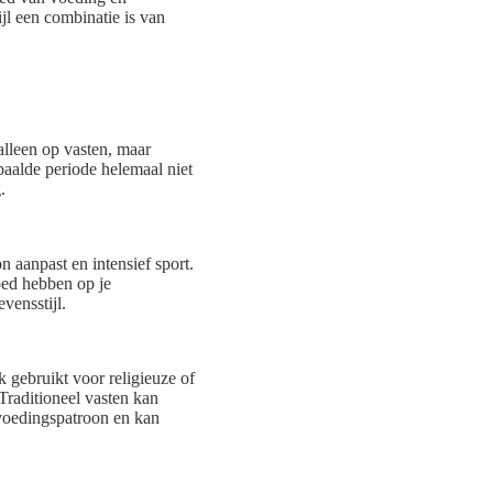
ijl een combinatie is van
 alleen op vasten, maar
paalde periode helemaal niet
.
 aanpast en intensief sport.
loed hebben op je
vensstijl.
k gebruikt voor religieuze of
Traditioneel vasten kan
 voedingspatroon en kan