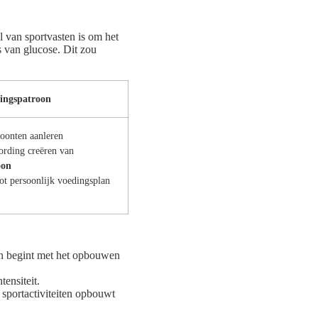
l van sportvasten is om het
ts van glucose. Dit zou
ingspatroon
oonten aanleren
rding creëren van
oon
ot persoonlijk voedingsplan
en begint met het opbouwen
tensiteit.
sportactiviteiten opbouwt