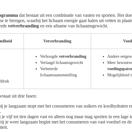
rogramma
dat bestaat uit een combinatie van vasten en sporten. Het doe
se te brengen, waarbij het lichaam energie gaat halen uit vetten in plaa
terde
vetverbranding
en een afname van lichaamsgewicht.
ondheid
Vetverbranding
Voed
Verhoogde
vetverbranding
Andere eetgew
Verlaagd lichaamsgewicht
Meer bewustwo
Verbeterde
voedingspatr
lichaamssamenstelling
Mogelijkheid t
eddruk
taat uit drie fasen:
j je langzaam stopt met het consumeren van suikers en koolhydraten 
.
je vijf tot tien dagen vast en alleen nog maar mag sporten in een lage in
j je weer langzaam begint met het consumeren van vast voedsel en de 
teit.