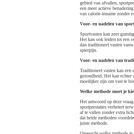
gebied van afvallen, sportpre
een meer actieve benadering i
van calorie-inname zonder ext
Voor- en nadelen van spor
Sportvasten kan zeer gunstig 
Het kan ook leiden tot een v
dan traditioneel vasten vanw
spierpijn.
Voor- en nadelen van tradi
Traditioneel vasten kan een 
gezondheid. Het kan echter 
moeilijker zijn om vast te h
Welke methode moet je ki
Het antwoord op deze vraag 
sportprestaties verbetert ter
af te vallen zonder extra lic
dat beide methoden voordelen
juiste methode.
Ongeacht welke methode je o