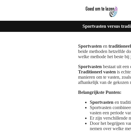
Sportvasten versus tradit
Sportvasten
en
traditionee
beide methoden hetzelfde doe
welke methode het beste bij 
Sportvasten
bestaat uit een
Traditioneel vasten
is echte
manieren om te vasten, zoals 
afhankelijk van de gekozen
Belangrijkste Punten:
Sportvasten
en tradit
Sportvasten combineert
vasten een periode van 
Er zijn verschillende m
Door het begrijpen v
nemen over welke meth