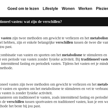
Goed om te lezen
Lifestyle
Wonen
Werken
Plezie
ioneel vasten: wat zijn de verschillen?
l vasten
zijn twee methoden om gewicht te verliezen en het
metabolis
l hebben, zijn er enkele belangrijke
verschillen
tussen de twee die van
jou past.
 combinatie van vasten en sporten om het
metabolisme
te stimuleren en 
r een periode van vasten zonder fysieke activiteit. Bij
traditioneel vast
intermittend fasting en periodiek vasten. Tijdens het vasten eet je min
 methode.
ioneel vasten zijn twee methoden om gewicht te verliezen en het
metab
 vasten en sporten om het metabolisme te stimuleren en vet te verbrande
vasten is zonder fysieke activiteit.
anieren om traditioneel te vasten, zoals intermittend fasting en periodie
an de
verschillen
tussen sportvasten en traditioneel vasten, kun je een 
ode het beste bij jou past.