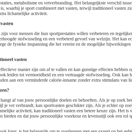
staties, metabolisme en vetverbranding. Het belangrijkste verschil tusse
s, waarbij je sport combineert met vasten, terwijl traditioneel vasten z
ra lichamelijke activiteit.
tvasten
zijn voor mensen die hun sportprestaties willen verbeteren en tegelijker
erhoogde stofwisseling en een verbeterd gevoel van welzijn. Het kan ec
ege de fysieke inspanning die het vereist en de mogelijke bijwerkingen
tioneel vasten
effectieve manier zijn om af te vallen en kan gunstige effecten hebben 
ook leiden tot vermoeidheid en een vertraagde stofwisseling. Ook kan
ouden aan een verminderde calorie-inname zonder extra stimulans van lich
ezen?
hangt af van jouw persoonlijke doelen en behoeften. Als je op zoek ben
wijl je vet verbrandt, kan sportvasten geschikter zijn. Als je echter op 
hamelijke activiteit, kan traditioneel vasten een betere keuze zijn. Het 
 bieden en dat jouw persoonlijke voorkeur en levensstijl ook een rol sp
ok kiest, is het belangrijk om te overleggen met een expert op het geb