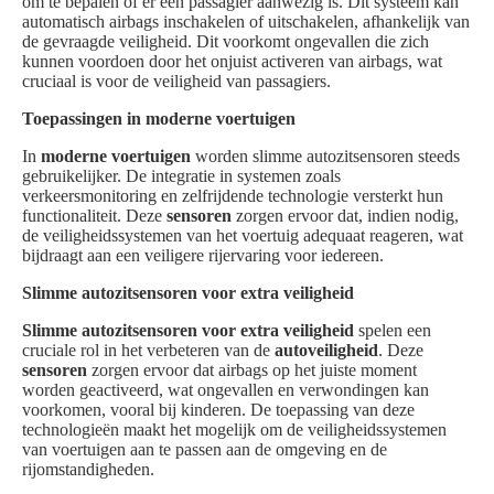
om te bepalen of er een passagier aanwezig is. Dit systeem kan
automatisch airbags inschakelen of uitschakelen, afhankelijk van
de gevraagde veiligheid. Dit voorkomt ongevallen die zich
kunnen voordoen door het onjuist activeren van airbags, wat
cruciaal is voor de veiligheid van passagiers.
Toepassingen in moderne voertuigen
In
moderne voertuigen
worden slimme autozitsensoren steeds
gebruikelijker. De integratie in systemen zoals
verkeersmonitoring en zelfrijdende technologie versterkt hun
functionaliteit. Deze
sensoren
zorgen ervoor dat, indien nodig,
de veiligheidssystemen van het voertuig adequaat reageren, wat
bijdraagt aan een veiligere rijervaring voor iedereen.
Slimme autozitsensoren voor extra veiligheid
Slimme autozitsensoren voor extra veiligheid
spelen een
cruciale rol in het verbeteren van de
autoveiligheid
. Deze
sensoren
zorgen ervoor dat airbags op het juiste moment
worden geactiveerd, wat ongevallen en verwondingen kan
voorkomen, vooral bij kinderen. De toepassing van deze
technologieën maakt het mogelijk om de veiligheidssystemen
van voertuigen aan te passen aan de omgeving en de
rijomstandigheden.