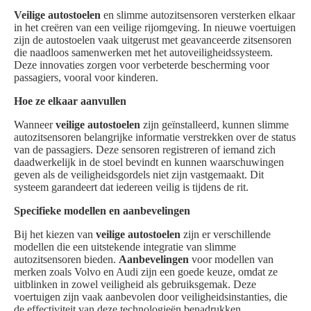
Veilige autostoelen
en slimme autozitsensoren versterken elkaar
in het creëren van een veilige rijomgeving. In nieuwe voertuigen
zijn de autostoelen vaak uitgerust met geavanceerde zitsensoren
die naadloos samenwerken met het autoveiligheidssysteem.
Deze innovaties zorgen voor verbeterde bescherming voor
passagiers, vooral voor kinderen.
Hoe ze elkaar aanvullen
Wanneer
veilige autostoelen
zijn geïnstalleerd, kunnen slimme
autozitsensoren belangrijke informatie verstrekken over de status
van de passagiers. Deze sensoren registreren of iemand zich
daadwerkelijk in de stoel bevindt en kunnen waarschuwingen
geven als de veiligheidsgordels niet zijn vastgemaakt. Dit
systeem garandeert dat iedereen veilig is tijdens de rit.
Specifieke modellen en aanbevelingen
Bij het kiezen van
veilige autostoelen
zijn er verschillende
modellen die een uitstekende integratie van slimme
autozitsensoren bieden.
Aanbevelingen
voor modellen van
merken zoals Volvo en Audi zijn een goede keuze, omdat ze
uitblinken in zowel veiligheid als gebruiksgemak. Deze
voertuigen zijn vaak aanbevolen door veiligheidsinstanties, die
de effectiviteit van deze technologieën benadrukken.