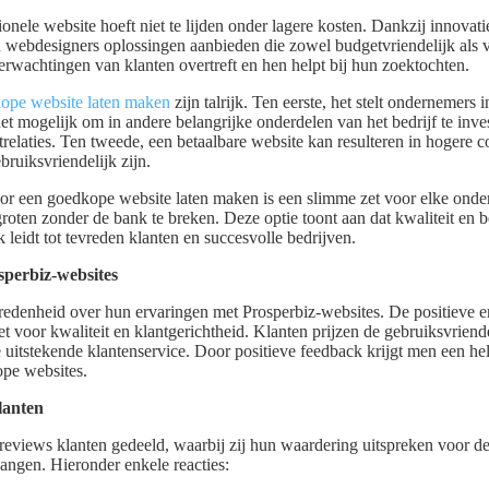
ionele website hoeft niet te lijden onder lagere kosten. Dankzij innovat
webdesigners oplossingen aanbieden die zowel budgetvriendelijk als va
verwachtingen van klanten overtreft en hen helpt bij hun zoektochten.
ope website laten maken
zijn talrijk. Ten eerste, het stelt ondernemers 
et mogelijk om in andere belangrijke onderdelen van het bedrijf te inve
trelaties. Ten tweede, een betaalbare website kan resulteren in hogere c
ruiksvriendelijk zijn.
or een goedkope website laten maken is een slimme zet voor elke onder
groten zonder de bank te breken. Deze optie toont aan dat kwaliteit en 
 leidt tot tevreden klanten en succesvolle bedrijven.
sperbiz-websites
redenheid over hun ervaringen met Prosperbiz-websites. De positieve er
et voor kwaliteit en klantgerichtheid. Klanten prijzen de gebruiksvriende
 uitstekende klantenservice. Door positieve feedback krijgt men een h
pe websites.
lanten
reviews klanten gedeeld, waarbij zij hun waardering uitspreken voor d
angen. Hieronder enkele reacties: