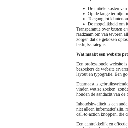
De initiële kosten van
Op de lange termijn o
Toegang tot klantenon
De mogelijkheid om fu
Transparantie over
kosten en
raadzaam om van tevoren all
zorgen dat de gekozen oplos
bedrijfsstrategie.
Wat maakt een website pro
Een professionele website is
bezoekers de website ervaren
layout en typografie. Een go
Daarnaast is gebruiksvriende
vinden wat ze zoeken, zonder
houden de aandacht van de be
Inhoudskwaliteit is een ande
niet alleen informatief zijn,
call-to-action knoppen, die 
Een aantrekkelijk en effecti