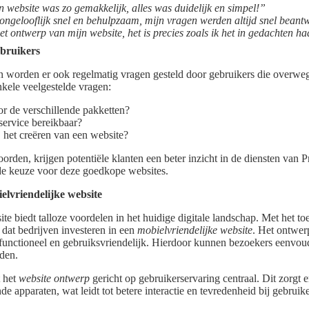
n website was zo gemakkelijk, alles was duidelijk en simpel!”
 ongelooflijk snel en behulpzaam, mijn vragen werden altijd snel beant
het ontwerp van mijn website, het is precies zoals ik het in gedachten h
ebruikers
en worden er ook regelmatig vragen gesteld door gebruikers die overw
nkele veelgestelde vragen:
or de verschillende pakketten?
service bereikbaar?
ij het creëren van een website?
rden, krijgen potentiële klanten een beter inzicht in de diensten van 
de keuze voor deze goedkope websites.
elvriendelijke website
te biedt talloze voordelen in het huidige digitale landschap. Met het 
 dat bedrijven investeren in een
mobielvriendelijke website
. Het ontwerp
k functioneel en gebruiksvriendelijk. Hierdoor kunnen bezoekers eenvou
nden.
t het
website ontwerp
gericht op gebruikerservaring centraal. Dit zorgt 
nde apparaten, wat leidt tot betere interactie en tevredenheid bij gebruike