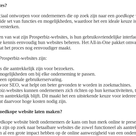
tes?
eciaal ontworpen voor ondernemers die op zoek zijn naar een
goedkope 
ide set van functies en mogelijkheden, waardoor het een ideale keuze i
versterken.
en van wat zijn Prosperbiz-websites, is hun gebruiksvriendelijke inter
e kennis eenvoudig hun websites beheren. Het All-in-One pakket omvat 
at het proces nog eenvoudiger maakt.
rosperbiz-websites zijn:
s die aantrekkelijk zijn voor bezoekers.
mogelijkheden om bij elke onderneming te passen.
 een optimale gebruikerservaring.
voor SEO, wat helpt om beter gevonden te worden in zoekmachines.
iz-websites kunnen ondernemers zich richten op hun kernactiviteiten, t
n aantrekkelijk blijft. Dit maakt het een uitstekende keuze voor iedere
at daarvoor hoge kosten nodig zijn.
oedkope website laten maken?
edkope website biedt ondernemers de kans om hun merk online te pres
en zijn op zoek naar betaalbare websites die zowel functioneel als aantre
an al een grote impact hebben op de online aanwezigheid van een onde