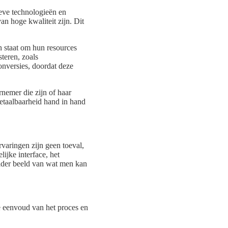
ieve technologieën en
n hoge kwaliteit zijn. Dit
in staat om hun resources
steren, zoals
onversies, doordat deze
nemer die zijn of haar
betaalbaarheid hand in hand
varingen zijn geen toeval,
lijke interface, het
elder beeld van wat men kan
e eenvoud van het proces en