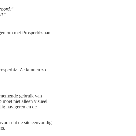
woord.”
ad!”
egen om met Prosperbiz aan
Prosperbiz. Ze kunnen zo
toenemende gebruik van
 moet niet alleen visueel
dig navigeren en de
ervoor dat de site eenvoudig
rs.