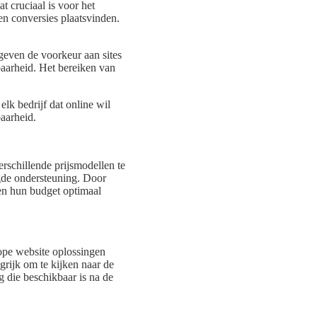
t cruciaal is voor het
en conversies plaatsvinden.
even de voorkeur aan sites
baarheid. Het bereiken van
lk bedrijf dat online wil
baarheid.
rschillende prijsmodellen te
igde ondersteuning. Door
n hun budget optimaal
ope website oplossingen
grijk om te kijken naar de
 die beschikbaar is na de