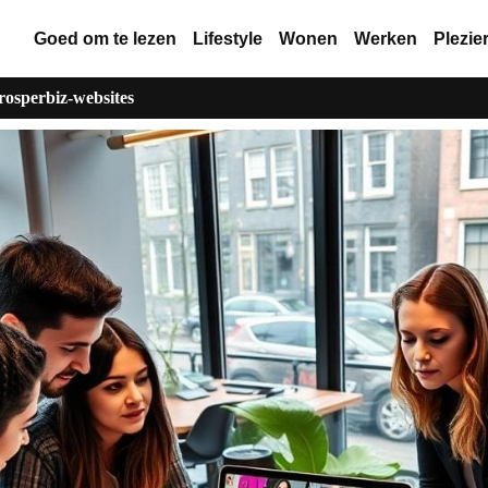
Goed om te lezen
Lifestyle
Wonen
Werken
Plezie
rosperbiz-websites