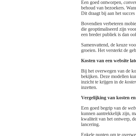
Een goed ontworpen,
conver
behoud van bezoekers. Wannee
Dit draagt bij aan het succe
Bovendien verbeteren mobiel
die geoptimaliseerd zijn voo
een breder publiek is dan oo
Samenvattend, de keuze voor 
groeien. Het versterkt de ge
Kosten van een website la
Bij het overwegen van de kos
bekijken. Deze modellen kun
inzicht te krijgen in de
koste
inzetten.
Vergelijking van kosten e
Een goed begrip van de
webs
kunnen aantrekkelijk zijn, ma
kwaliteit van het ontwerp, d
lancering.
Enkele punten om te overwe