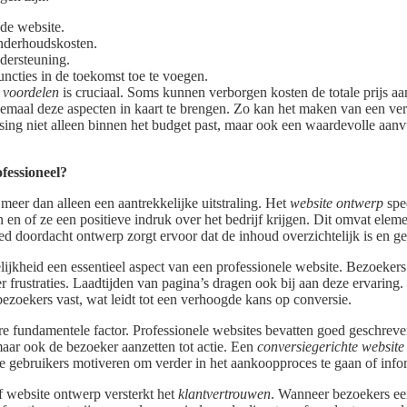
 de website.
nderhoudskosten.
dersteuning.
ncties in de toekomst toe te voegen.
 voordelen
is cruciaal. Soms kunnen verborgen kosten de totale prijs aa
emaal deze aspecten in kaart te brengen. Zo kan het maken van een ver
sing niet alleen binnen het budget past, maar ook een waardevolle aanv
fessioneel?
 meer dan alleen een aantrekkelijke uitstraling. Het
website ontwerp
spee
 en of ze een positieve indruk over het bedrijf krijgen. Dit omvat elem
ed doordacht ontwerp zorgt ervoor dat de inhoud overzichtelijk is en g
lijkheid een essentieel aspect van een professionele website. Bezoekers
 frustraties. Laadtijden van pagina’s dragen ook bij aan deze ervaring. 
zoekers vast, wat leidt tot een verhoogde kans op conversie.
re fundamentele factor. Professionele websites bevatten goed geschreven
 maar ook de bezoeker aanzetten tot actie. Een
conversiegerichte website
de gebruikers motiveren om verder in het aankoopproces te gaan of infor
ef website ontwerp versterkt het
klantvertrouwen
. Wanneer bezoekers een