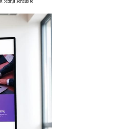
 bedrijf serieus te