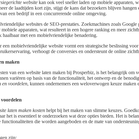
siegerichte website
kan ook veel sneller laden op mobiele apparaten, wa
r de laadtijden kort zijn, stijgt de kans dat bezoekers blijven hangen 
s van een bedrijf in een concurrerende online omgeving.
vriendelijke websites de SEO-prestaties. Zoekmachines zoals Google g
r mobiele apparaten, wat resulteert in een hogere ranking en meer zicht
k haalbaar met een mobielvriendelijke benadering.
een mobielvriendelijke website vormt een strategische beslissing voor e
bruikerservaring, verhoogt de conversies en ondersteunt de online zicht
ten maken
ten van een website laten maken bij Prosperbiz, is het belangrijk om ve
nen variëren op basis van de functionaliteit, het ontwerp en de benod
n en voordelen
, kunnen ondernemers een weloverwogen keuze maken e
n voordelen
ite laten maken kosten
helpt bij het maken van slimme keuzes. Goedk
ar het is essentieel te onderzoeken wat deze opties bieden. Het is belan
e functionaliteiten die worden aangeboden en de mate van ondersteuning
gen zijn: