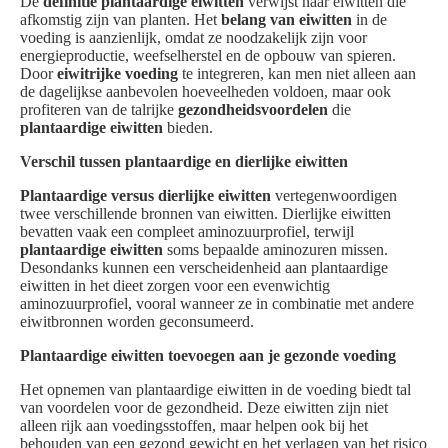
De
definitie plantaardige eiwitten
verwijst naar eiwitten die
afkomstig zijn van planten. Het
belang van eiwitten
in de
voeding is aanzienlijk, omdat ze noodzakelijk zijn voor
energieproductie, weefselherstel en de opbouw van spieren.
Door
eiwitrijke voeding
te integreren, kan men niet alleen aan
de dagelijkse aanbevolen hoeveelheden voldoen, maar ook
profiteren van de talrijke
gezondheidsvoordelen
die
plantaardige eiwitten
bieden.
Verschil tussen plantaardige en dierlijke eiwitten
Plantaardige versus dierlijke eiwitten
vertegenwoordigen
twee verschillende bronnen van eiwitten. Dierlijke eiwitten
bevatten vaak een compleet aminozuurprofiel, terwijl
plantaardige eiwitten
soms bepaalde aminozuren missen.
Desondanks kunnen een verscheidenheid aan plantaardige
eiwitten in het dieet zorgen voor een evenwichtig
aminozuurprofiel, vooral wanneer ze in combinatie met andere
eiwitbronnen worden geconsumeerd.
Plantaardige eiwitten toevoegen aan je gezonde voeding
Het opnemen van plantaardige eiwitten in de voeding biedt tal
van voordelen voor de gezondheid. Deze eiwitten zijn niet
alleen rijk aan voedingsstoffen, maar helpen ook bij het
behouden van een gezond gewicht en het verlagen van het risico