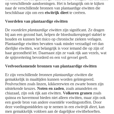
op verschillende aandoeningen. Het is belangrijk om te kijken
naar de verschillende bronnen van plantaardige eiwitten die
beschikbaar zijn om een
eiwitrijk dieet
te creëren.
Voordelen van plantaardige eiwitten
De
voordelen plantaardige eiwitten
zijn significant. Ze dragen
bij aan een gezond hart, helpen de bloedsuikerspiegel stabiel te
houden en kunnen het risico op chronische ziekten verlagen.
Plantaardige eiwitten bevatten vaak minder verzadigd vet dan
dierlijke eiwitten, wat belangrijk is voor iemand die op zijn of
haar gezondheid let. Daarnaast zijn ze vaak rijk aan vezels, wat
de spijsvertering bevorderd en een vol gevoel geeft.
Veelvoorkomende bronnen van plantaardige eiwitten
Er zijn verschillende
bronnen plantaardige eiwitten
die
gemakkelijk in maaltijden kunnen worden geïntegreerd.
Peulvruchten zoals linzen, kikkererwten en zwarte bonen zijn
uitstekende keuzes.
Noten en zaden
, zoals amandelen en
chiazaad, zijn ook rijk aan eiwitten.
Volkoren granen
zoals
quinoa en havermout bieden niet alleen eiwitten, maar zijn ook
een goede bron van andere essentiële voedingsstoffen. Door
deze voedingsmiddelen op te nemen in een
eiwitrijk dieet
, kan
men gemakkelijk voldoen aan de dagelijkse eiwitbehoeften.