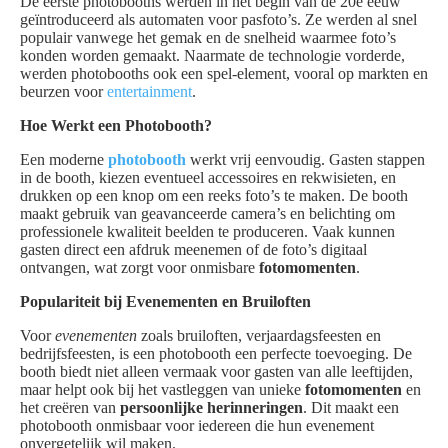
De eerste photobooths werden in het begin van de 20e eeuw
geïntroduceerd als automaten voor pasfoto’s. Ze werden al snel
populair vanwege het gemak en de snelheid waarmee foto’s
konden worden gemaakt. Naarmate de technologie vorderde,
werden photobooths ook een spel-element, vooral op markten en
beurzen voor
entertainment
.
Hoe Werkt een Photobooth?
Een moderne
photobooth
werkt vrij eenvoudig. Gasten stappen
in de booth, kiezen eventueel accessoires en rekwisieten, en
drukken op een knop om een reeks foto’s te maken. De booth
maakt gebruik van geavanceerde camera’s en belichting om
professionele kwaliteit beelden te produceren. Vaak kunnen
gasten direct een afdruk meenemen of de foto’s digitaal
ontvangen, wat zorgt voor onmisbare
fotomomenten
.
Populariteit bij Evenementen en Bruiloften
Voor
evenementen
zoals bruiloften, verjaardagsfeesten en
bedrijfsfeesten, is een photobooth een perfecte toevoeging. De
booth biedt niet alleen vermaak voor gasten van alle leeftijden,
maar helpt ook bij het vastleggen van unieke
fotomomenten
en
het creëren van
persoonlijke herinneringen
. Dit maakt een
photobooth onmisbaar voor iedereen die hun evenement
onvergetelijk wil maken.