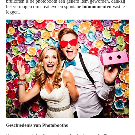
bruiloften is de photobooth een geliefd item geworden, dankzij
het vermogen om creatieve en spontane
fotomomenten
vast te
leggen.
Geschiedenis van Photobooths