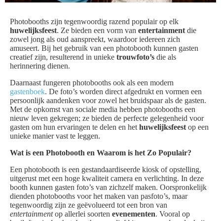
Photobooths zijn tegenwoordig razend populair op elk
huwelijksfeest
. Ze bieden een vorm van
entertainment
die
zowel jong als oud aanspreekt, waardoor iedereen zich
amuseert. Bij het gebruik van een photobooth kunnen gasten
creatief zijn, resulterend in unieke
trouwfoto’s
die als
herinnering dienen.
Daarnaast fungeren photobooths ook als een modern
gastenboek
. De foto’s worden direct afgedrukt en vormen een
persoonlijk aandenken voor zowel het bruidspaar als de gasten.
Met de opkomst van sociale media hebben photobooths een
nieuw leven gekregen; ze bieden de perfecte gelegenheid voor
gasten om hun ervaringen te delen en het
huwelijksfeest
op een
unieke manier vast te leggen.
Wat is een Photobooth en Waarom is het Zo Populair?
Een photobooth is een gestandaardiseerde kiosk of opstelling,
uitgerust met een hoge kwaliteit camera en verlichting. In deze
booth kunnen gasten foto’s van zichzelf maken. Oorspronkelijk
dienden photobooths voor het maken van pasfoto’s, maar
tegenwoordig zijn ze geëvolueerd tot een bron van
entertainment
op allerlei soorten
evenementen
. Vooral op