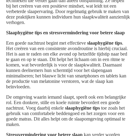
technieken die verder gaan dan alleen ontspanning. Ze helpen
bij het creëren van een positieve mindset, wat leidt tot een
verbeterde slaapervaring. Door regelmatig gebruik te maken van
deze praktijken kunnen individuen hun slaapkwaliteit aanzienlijk
verhogen.
Slaaphygiëne tips en stressvermindering voor betere slaap
Een goede nachtrust begint met effectieve
slaaphygiëne tips
.
Het creëren van een consistente avondroutine is hierbij cruciaal.
Het is aan te raden om elke avond op hetzelfde tijdstip naar bed
te gaan en op te staan. Dit helpt het lichaam om in een ritme te
komen, wat bevorderlijk is voor de slaapkwaliteit. Daarnaast
kunnen deelnemers hun schermtijd voor het slapengaan
minimaliseren; het blauwe licht van smartphones en tablets kan
de productie van melatonine verstoren, wat de slaap kan
beïnvloeden.
De omgeving waarin iemand slaapt, speelt ook een belangrijke
rol. Een donkere, stille en koele ruimte bevordert een goede
nachtrust. Voeg daarbij enkele
slaaphygiëne tips
toe zoals het
gebruik van comfortabele beddengoed en het zorgen voor een
goede matras. Dit alles helpt om de slaapomgeving optimaal te
maken.
Stressvermindering voor betere slaap
kan verder worden