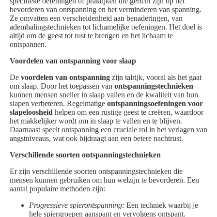
specifieke oefeningen of praktijken die gericht zijn op het
bevorderen van ontspanning en het verminderen van spanning.
Ze omvatten een verscheidenheid aan benaderingen, van
ademhalingstechnieken tot lichamelijke oefeningen. Het doel is
altijd om de geest tot rust te brengen en het lichaam te
ontspannen.
Voordelen van ontspanning voor slaap
De
voordelen van ontspanning
zijn talrijk, vooral als het gaat
om slaap. Door het toepassen van
ontspanningstechnieken
kunnen mensen sneller in slaap vallen en de kwaliteit van hun
slapen verbeteren. Regelmatige
ontspanningsoefeningen voor
slapeloosheid
helpen om een rustige geest te creëren, waardoor
het makkelijker wordt om in slaap te vallen en te blijven.
Daarnaast speelt ontspanning een cruciale rol in het verlagen van
angstniveaus, wat ook bijdraagt aan een betere nachtrust.
Verschillende soorten ontspanningstechnieken
Er zijn verschillende soorten ontspanningstechnieken die
mensen kunnen gebruiken om hun welzijn te bevorderen. Een
aantal populaire methoden zijn:
Progressieve spierontspanning:
Een techniek waarbij je
hele spiergroepen aanspant en vervolgens ontspant.