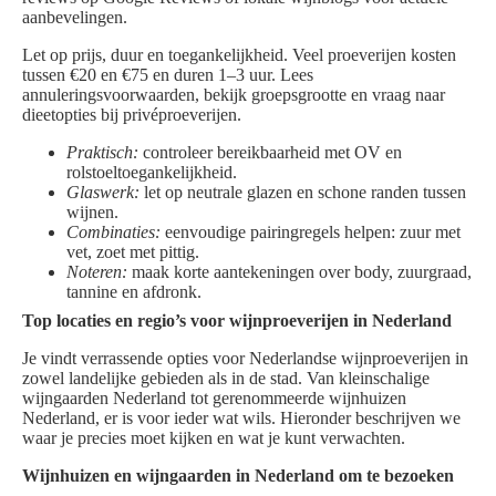
aanbevelingen.
Let op prijs, duur en toegankelijkheid. Veel proeverijen kosten
tussen €20 en €75 en duren 1–3 uur. Lees
annuleringsvoorwaarden, bekijk groepsgrootte en vraag naar
dieetopties bij privéproeverijen.
Praktisch:
controleer bereikbaarheid met OV en
rolstoeltoegankelijkheid.
Glaswerk:
let op neutrale glazen en schone randen tussen
wijnen.
Combinaties:
eenvoudige pairingregels helpen: zuur met
vet, zoet met pittig.
Noteren:
maak korte aantekeningen over body, zuurgraad,
tannine en afdronk.
Top locaties en regio’s voor wijnproeverijen in Nederland
Je vindt verrassende opties voor Nederlandse wijnproeverijen in
zowel landelijke gebieden als in de stad. Van kleinschalige
wijngaarden Nederland tot gerenommeerde wijnhuizen
Nederland, er is voor ieder wat wils. Hieronder beschrijven we
waar je precies moet kijken en wat je kunt verwachten.
Wijnhuizen en wijngaarden in Nederland om te bezoeken