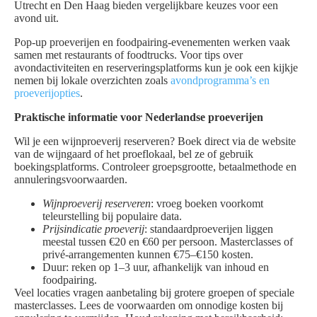
Utrecht en Den Haag bieden vergelijkbare keuzes voor een
avond uit.
Pop-up proeverijen en foodpairing-evenementen werken vaak
samen met restaurants of foodtrucks. Voor tips over
avondactiviteiten en reserveringsplatforms kun je ook een kijkje
nemen bij lokale overzichten zoals
avondprogramma’s en
proeverijopties
.
Praktische informatie voor Nederlandse proeverijen
Wil je een wijnproeverij reserveren? Boek direct via de website
van de wijngaard of het proeflokaal, bel ze of gebruik
boekingsplatforms. Controleer groepsgrootte, betaalmethode en
annuleringsvoorwaarden.
Wijnproeverij reserveren
: vroeg boeken voorkomt
teleurstelling bij populaire data.
Prijsindicatie proeverij
: standaardproeverijen liggen
meestal tussen €20 en €60 per persoon. Masterclasses of
privé-arrangementen kunnen €75–€150 kosten.
Duur: reken op 1–3 uur, afhankelijk van inhoud en
foodpairing.
Veel locaties vragen aanbetaling bij grotere groepen of speciale
masterclasses. Lees de voorwaarden om onnodige kosten bij