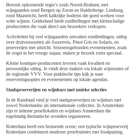
Bezoek opkomende regio’s zoals Noord-Brabant, met
wijngaarden rond Bergen op Zoom en Halderberge. Limburg,
rond Maastricht, heeft kalkrijke bodems die goed werken voor
witte wijnen. Gelderland biedt zuidhellingen met kleinschalige
producenten die vaak direct aan bezoekers verkopen.
Activiteiten bij veel wijngaarden omvatten rondleidingen, uitleg
over druivensoorten als Auxerrois, Pinot Gris en Solaris, en
proeverijen met uitzicht. Seizoensgebonden evenementen, zoals
de oogst in het vroege najaar, maken je bezoek extra speciaal.
Kleine boutique-producenten leveren vaak kwaliteit en
persoonlijke uitleg. Je vindt deze makers via lokale wijnroutes of
de regionale VVV. Voor praktische tips kijk je naar
reserveringsopties en evenementen op lokale agendas.
Stadsproeverijen en wijnbars met unieke selecties
In de Randstad vind je veel stadsproeverijen en wijnbars met
zowel Nederlandse als internationale collecties. In Amsterdam
zijn er intieme proeflokalen en wijnbars Amsterdam die
regelmatig thematische avonden organiseren.
Rotterdam heeft een bruisende scene; een typische wijnproeverij
Rotterdam combineert moderne proefruimtes met foodpairing.