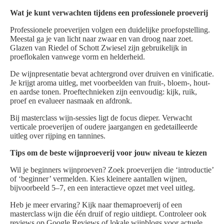
Wat je kunt verwachten tijdens een professionele proeverij
Professionele proeverijen volgen een duidelijke proefopstelling.
Meestal ga je van licht naar zwaar en van droog naar zoet.
Glazen van Riedel of Schott Zwiesel zijn gebruikelijk in
proeflokalen vanwege vorm en helderheid.
De wijnpresentatie bevat achtergrond over druiven en vinificatie.
Je krijgt aroma uitleg, met voorbeelden van fruit-, bloem-, hout-
en aardse tonen. Proeftechnieken zijn eenvoudig: kijk, ruik,
proef en evalueer nasmaak en afdronk.
Bij masterclass wijn-sessies ligt de focus dieper. Verwacht
verticale proeverijen of oudere jaargangen en gedetailleerde
uitleg over rijping en tannines.
Tips om de beste wijnproeverij voor jouw niveau te kiezen
Wil je beginners wijnproeven? Zoek proeverijen die ‘introductie’
of ‘beginner’ vermelden. Kies kleinere aantallen wijnen,
bijvoorbeeld 5–7, en een interactieve opzet met veel uitleg.
Heb je meer ervaring? Kijk naar themaproeverij of een
masterclass wijn die één druif of regio uitdiept. Controleer ook
reviews op Google Reviews of lokale wijnblogs voor actuele