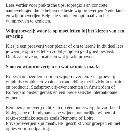
Lees verder voor praktische tips, topregio’s en concrete
aanbevelingen die je helpen de beste wijnproeverijen Nederland
en wijnproeverijen België te vinden en optimaal van het
wijnproeven te genieten.
Wijnproeverij: waar je op moet letten bij het kiezen van een
ervaring
Kies je een proeverij voor plezier of om te leren? In dit deel lees
je waar je op moet letten zodat je tijd en geld goed besteed.
Denk aan niveau, locatie en wat je wilt proeven.
Soorten wijnproeverijen en wat ze uniek maakt
Er bestaan meerdere soorten wijnproeverijen. Een proeverij
wijnhuis combineert vaak een rondleiding met inzicht in terroir
en productie. Stadsproeverij-evenementen in Amsterdam of
Rotterdam bieden gemak en een brede selectie internationale
wijnen.
Een themaproeverij richt zich op één onderwerp, bijvoorbeeld
biologische of biodynamische wijnen, natuurlijke wijnen of
regio-specifieke sessies zoals Piemonte of Loire.
Privéproeverijen zijn maatwerk, geschikt voor groepen en met
opties voor foodpairing.