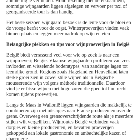
annulering te vermijden. Houd rekening met bereikbaarheid;
sommige wijngaarden liggen afgelegen en vervoer per taxi of
georganiseerde tour is dan handig.
Het beste seizoen wijngaard bezoek is de lente voor de bloei en
de vroege herfst voor de oogst. Winterproeverijen vinden vaak
binnen plaats en leggen meer nadruk op wijn en eten.
Belangrijke plekken en tips voor wijnproeverijen in België
België biedt verrassend veel voor wie op zoek is naar een
wijnproeverij België. Vlaamse wijngaarden profiteren van zee-
invloeden en wisselende bodemtypes, van zanderige lagen tot
leemrijke grond. Regions zoals Hageland en Heuvelland laten
sterke groei zien in zowel stille wijnen als in Belgische
mousserende wijn volgens méthode traditionnelle. Daardoor
vind je er frisse wijnen met hoge zuren die goed tot hun recht
komen tijdens proeverijen.
Langs de Maas in Wallonië liggen wijngaarden die makkelijk te
combineren zijn met uitstapjes naar Franse producenten over de
grens. Overweeg een grensoverschrijdende route als je meerdere
stijlen wilt vergelijken. Wijnroutes België verbinden vaak
dorpjes en kleine producenten, en bevatten proeverijen
gekoppeld aan lokale gastronomie en ambachtelijke kazen of
charcuterie.