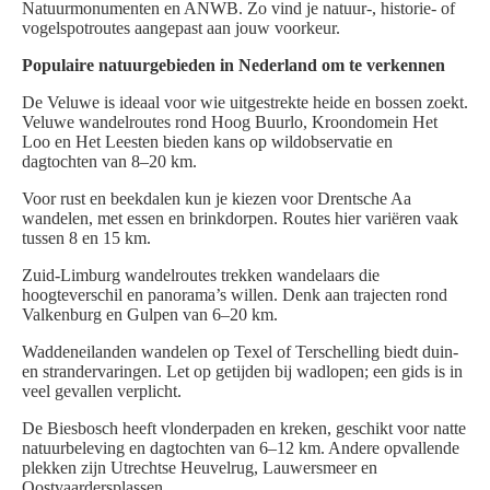
Natuurmonumenten en ANWB. Zo vind je natuur-, historie- of
vogelspotroutes aangepast aan jouw voorkeur.
Populaire natuurgebieden in Nederland om te verkennen
De Veluwe is ideaal voor wie uitgestrekte heide en bossen zoekt.
Veluwe wandelroutes rond Hoog Buurlo, Kroondomein Het
Loo en Het Leesten bieden kans op wildobservatie en
dagtochten van 8–20 km.
Voor rust en beekdalen kun je kiezen voor Drentsche Aa
wandelen, met essen en brinkdorpen. Routes hier variëren vaak
tussen 8 en 15 km.
Zuid-Limburg wandelroutes trekken wandelaars die
hoogteverschil en panorama’s willen. Denk aan trajecten rond
Valkenburg en Gulpen van 6–20 km.
Waddeneilanden wandelen op Texel of Terschelling biedt duin-
en strandervaringen. Let op getijden bij wadlopen; een gids is in
veel gevallen verplicht.
De Biesbosch heeft vlonderpaden en kreken, geschikt voor natte
natuurbeleving en dagtochten van 6–12 km. Andere opvallende
plekken zijn Utrechtse Heuvelrug, Lauwersmeer en
Oostvaardersplassen.