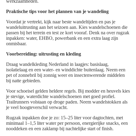
werkzaamheden.
Praktische tips voor het plannen van je wandeling
Voordat je vertrekt, kijk naar beste wandeltijden en pas je
wandeluitrusting aan het seizoen aan. Kies wandelschoenen die
passen bij het terrein en test ze kort vooraf. Denk na over rugzak
inpakken: water, EHBO, powerbank en een extra laag zijn
onmisbaar.
Voorbereiding: uitrusting en kleding
Draag wandelkleding Nederland in laagjes: basislaag,
isolatielaag en een water- en winddichte buitenlaag. Neem een
pet of zonnebril bij zonnig weer en insectenwerende middelen
bij natte gebieden.
Voor schoeisel gelden heldere regels. Bij modder en heuvels kies
je stevige, waterdichte wandelschoenen met goed profiel.
Trailrunners volstaan op droge paden. Neem wandelstokken als
je veel hoogteverschil verwacht.
Rugzak inpakken doe je zo: 15–25 liter voor dagtochten, met
minimaal 1–1,5 liter water per persoon, energierijke snacks, een
nooddeken en een zaklamp bij nachtelijke start of finish.