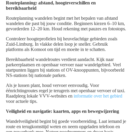
Routeplanning: afstand, hoogteverschillen en
bereikbaarheid
Routeplanning wandelen begint met het bepalen van afstand
wandelen die past bij jouw conditie. Beginners kiezen 6–10 km,
gevorderden 12–20 km. Houd rekening met pauzes en fotostops.
Controleer hoogteprofielen bij heuvelachtige gebieden zoals
Zuid-Limburg. In vlakke delen loop je sneller. Gebruik
platforms als Komoot om tijd en moeite in te schatten.
Bereikbaarheid wandelroutes verdient aandacht. Kijk naar
parkeerplaatsen en openbaar vervoer naar wandelgebied. Veel
startpunten liggen bij stations of OV-knooppunten, bijvoorbeeld
NS-stations bij nationale parken.
Als je lussen plant, houd vervoer eenvoudig. Voor
éénrichtingroutes regel je terugreis met openbaar vervoer of taxi.
Raadpleeg lokale VVV-websites en
informatie over het gebied
voor actuele tips.
Veiligheid en navigatie: kaarten, apps en bewegwijzering
Wandelveiligheid begint bij goede voorbereiding. Laat iemand je
route en terugkomsttijd weten en neem opgeladen telefoon en
een powerbank mee. Noteer noodnummers en draag basis-