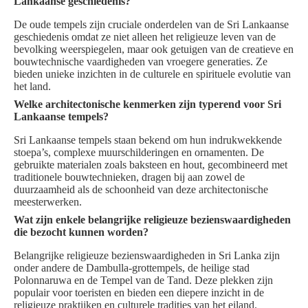
Lankaanse geschiedenis?
De oude tempels zijn cruciale onderdelen van de Sri Lankaanse
geschiedenis omdat ze niet alleen het religieuze leven van de
bevolking weerspiegelen, maar ook getuigen van de creatieve en
bouwtechnische vaardigheden van vroegere generaties. Ze
bieden unieke inzichten in de culturele en spirituele evolutie van
het land.
Welke architectonische kenmerken zijn typerend voor Sri
Lankaanse tempels?
Sri Lankaanse tempels staan bekend om hun indrukwekkende
stoepa’s, complexe muurschilderingen en ornamenten. De
gebruikte materialen zoals baksteen en hout, gecombineerd met
traditionele bouwtechnieken, dragen bij aan zowel de
duurzaamheid als de schoonheid van deze architectonische
meesterwerken.
Wat zijn enkele belangrijke religieuze bezienswaardigheden
die bezocht kunnen worden?
Belangrijke religieuze bezienswaardigheden in Sri Lanka zijn
onder andere de Dambulla-grottempels, de heilige stad
Polonnaruwa en de Tempel van de Tand. Deze plekken zijn
populair voor toeristen en bieden een diepere inzicht in de
religieuze praktijken en culturele tradities van het eiland.