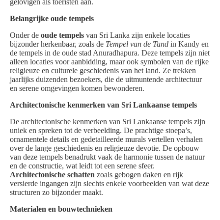
gelovigen als toeristen aan.
Belangrijke oude tempels
Onder de
oude tempels
van Sri Lanka zijn enkele locaties
bijzonder herkenbaar, zoals de
Tempel van de Tand
in Kandy en
de tempels in de oude stad Anuradhapura. Deze tempels zijn niet
alleen locaties voor aanbidding, maar ook symbolen van de rijke
religieuze en culturele geschiedenis van het land. Ze trekken
jaarlijks duizenden bezoekers, die de uitmuntende architectuur
en serene omgevingen komen bewonderen.
Architectonische kenmerken van Sri Lankaanse tempels
De architectonische kenmerken van Sri Lankaanse tempels zijn
uniek en spreken tot de verbeelding. De prachtige stoepa’s,
ornamentele details en gedetailleerde murals vertellen verhalen
over de lange geschiedenis en religieuze devotie. De opbouw
van deze tempels benadrukt vaak de harmonie tussen de natuur
en de constructie, wat leidt tot een serene sfeer.
Architectonische schatten
zoals gebogen daken en rijk
versierde ingangen zijn slechts enkele voorbeelden van wat deze
structuren zo bijzonder maakt.
Materialen en bouwtechnieken