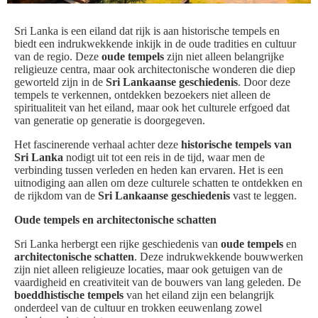
Sri Lanka is een eiland dat rijk is aan historische tempels en
biedt een indrukwekkende inkijk in de oude tradities en cultuur
van de regio. Deze
oude tempels
zijn niet alleen belangrijke
religieuze centra, maar ook architectonische wonderen die diep
geworteld zijn in de
Sri Lankaanse geschiedenis
. Door deze
tempels te verkennen, ontdekken bezoekers niet alleen de
spiritualiteit van het eiland, maar ook het culturele erfgoed dat
van generatie op generatie is doorgegeven.
Het fascinerende verhaal achter deze
historische tempels van
Sri Lanka
nodigt uit tot een reis in de tijd, waar men de
verbinding tussen verleden en heden kan ervaren. Het is een
uitnodiging aan allen om deze culturele schatten te ontdekken en
de rijkdom van de
Sri Lankaanse geschiedenis
vast te leggen.
Oude tempels en architectonische schatten
Sri Lanka herbergt een rijke geschiedenis van
oude tempels
en
architectonische schatten
. Deze indrukwekkende bouwwerken
zijn niet alleen religieuze locaties, maar ook getuigen van de
vaardigheid en creativiteit van de bouwers van lang geleden. De
boeddhistische tempels
van het eiland zijn een belangrijk
onderdeel van de cultuur en trokken eeuwenlang zowel