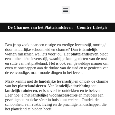
De Charmes van het Plattelandsleven – Country Lifestyle
Ben je op zoek naar een rustige en vredige levensstijl, omringd
door natuurlijke schoonheid en charme? Dan is
landelijk
wonen
misschien wel iets voor jou. Het
plattelandsleven
biedt
een authentieke levensstijl, waarbij je kunt genieten van de rust
en stilte van het platteland. Het is ook een geweldige manier om
even te ontsnappen aan de drukte van de stad en te genieten van
de eenvoudige, maar mooie dingen in het leven.
Maak kennis met de
landelijke levensstijl
en ontdek de charme
van het
plattelandsleven
. Van
landelijke inrichting
tot
landelijk tuinieren
, er is zoveel te ontdekken en te beleven.
Leer hoe je met
landelijke woonaccessoires
en meubels een
gezellige en rustieke sfeer in huis kunt creëren. Ontdek de
schoonheid van
rustic living
en de prachtige landschappen die
het platteland te bieden heeft.