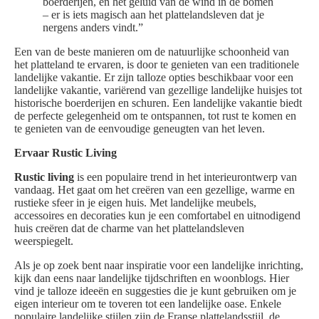
boerderijen, en het geluid van de wind in de bomen
– er is iets magisch aan het plattelandsleven dat je
nergens anders vindt.”
Een van de beste manieren om de natuurlijke schoonheid van
het platteland te ervaren, is door te genieten van een traditionele
landelijke vakantie. Er zijn talloze opties beschikbaar voor een
landelijke vakantie, variërend van gezellige landelijke huisjes tot
historische boerderijen en schuren. Een landelijke vakantie biedt
de perfecte gelegenheid om te ontspannen, tot rust te komen en
te genieten van de eenvoudige geneugten van het leven.
Ervaar Rustic Living
Rustic living
is een populaire trend in het interieurontwerp van
vandaag. Het gaat om het creëren van een gezellige, warme en
rustieke sfeer in je eigen huis. Met landelijke meubels,
accessoires en decoraties kun je een comfortabel en uitnodigend
huis creëren dat de charme van het plattelandsleven
weerspiegelt.
Als je op zoek bent naar inspiratie voor een landelijke inrichting,
kijk dan eens naar landelijke tijdschriften en woonblogs. Hier
vind je talloze ideeën en suggesties die je kunt gebruiken om je
eigen interieur om te toveren tot een landelijke oase. Enkele
populaire landelijke stijlen zijn de Franse plattelandsstijl, de