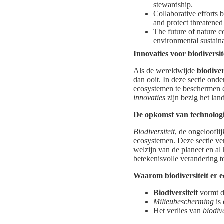
stewardship.
Collaborative efforts b
and protect threatened
The future of nature c
environmental sustaina
Innovaties voor biodiversi
Als de wereldwijde
biodiver
dan ooit. In deze sectie on
ecosystemen te beschermen e
innovaties
zijn bezig het la
De opkomst van technologi
Biodiversiteit
, de ongeloofli
ecosystemen. Deze sectie ve
welzijn van de planeet en al 
betekenisvolle verandering 
Waarom biodiversiteit er e
Biodiversiteit
vormt d
Milieubescherming
is 
Het verlies van
biodive