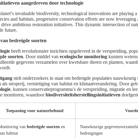
initiatieven aangedreven door technologie
planet’s invaluable biodiversity, technological innovations are playing 
pecies and habitats, progressive conservation efforts are now leveragin
 drive ambitious restoration initiatives. This dynamic intersection of n
e future.
van bedreigde soorten
logie
heeft revolutionaire inzichten opgeleverd in de verspreiding, po
gde soorten
. Door middel van
ecologische monitoring
kunnen wetens
illeerde gegevens verzamelen over kwetsbare dieren en planten, waard
wordt.
itgang
stelt onderzoekers in staat om bedreigde populaties nauwkeurig t
als stroperij, vernietiging van habitat en klimaatverandering. Door ge
logie
, kunnen conservatieprogramma’s de verspreiding, migratie en l
ime monitoren, waardoor
biodiversiteitsherstellingsinitiatieven
doelgeri
Toepassing voor natuurbehoud
Voorde
Monitoring van
bedreigde soorten
en
Nauwkeurige gegevensverzameling
hun habitat
bedreigingen