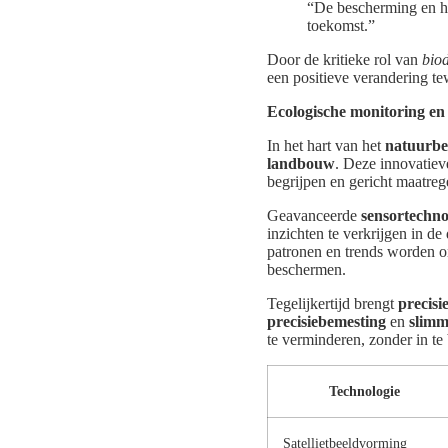
“De bescherming en he
toekomst.”
Door de kritieke rol van
biod
een positieve verandering te
Ecologische monitoring en
In het hart van het
natuurb
landbouw
. Deze innovatiev
begrijpen en gericht maatre
Geavanceerde
sensortechno
inzichten te verkrijgen in 
patronen en trends worden o
beschermen.
Tegelijkertijd brengt
precis
precisiebemesting
en
slimm
te verminderen, zonder in te 
Technologie
Satellietbeeldvorming