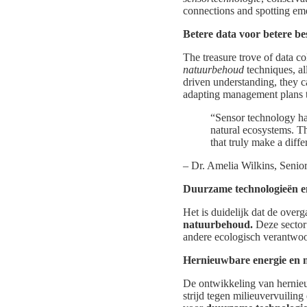
connections and spotting eme
Betere data voor betere be
The treasure trove of data c
natuurbehoud
techniques, al
driven understanding, they 
adapting management plans t
“Sensor technology has
natural ecosystems. T
that truly make a diffe
– Dr. Amelia Wilkins, Senior
Duurzame technologieën en
Het is duidelijk dat de over
natuurbehoud.
Deze sector
andere ecologisch verantwoo
Hernieuwbare energie en m
De ontwikkeling van hernieu
strijd tegen milieuvervuilin