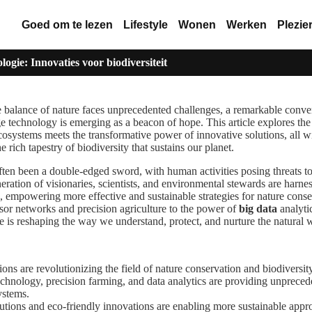
Goed om te lezen
Lifestyle
Wonen
Werken
Plezie
gie: Innovaties voor biodiversiteit
e balance of nature faces unprecedented challenges, a remarkable conv
e technology is emerging as a beacon of hope. This article explores the
cosystems meets the transformative power of innovative solutions, all w
 rich tapestry of biodiversity that sustains our planet.
ften been a double-edged sword, with human activities posing threats t
ration of visionaries, scientists, and environmental stewards are harne
de, empowering more effective and sustainable strategies for nature cons
or networks and precision agriculture to the power of
big data
analyti
e is reshaping the way we understand, protect, and nurture the natural 
ons are revolutionizing the field of nature conservation and biodiversit
chnology, precision farming, and data analytics are providing unprecede
ystems.
tions and eco-friendly innovations are enabling more sustainable appr