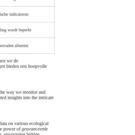
ische indicatoren
ling wordt beperkt
oorraden afneemt
en we de
gen bieden een hoopvolle
g the way we monitor and
d insights into the intricate
data on various ecological
the power of
geavanceerde
on, uncovering hidden