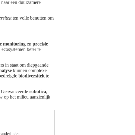
ht naar een duurzamere
rsiteit
ten volle benutten om
he monitoring
en
precisie
 ecosystemen beter te
rs in staat om diepgaande
nalyse
kunnen complexe
 bedreigde
biodiversiteit
te
. Geavanceerde
robotica
,
op het milieu aanzienlijk
eranderingen