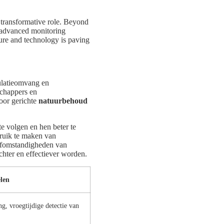
a transformative role. Beyond
g advanced monitoring
ature and technology is paving
pulatieomvang en
chappers en
oor gerichte
natuurbehoud
e volgen en hen beter te
bruik te maken van
eefomstandigheden van
chter en effectiever worden.
len
, vroegtijdige detectie van