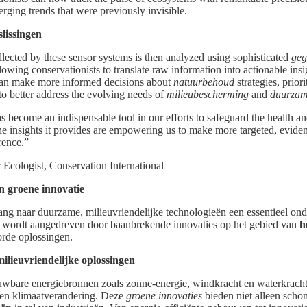
rging trends that were previously invisible.
slissingen
ollected by these sensor systems is then analyzed using sophisticated
geg
lowing conservationists to translate raw information into actionable insi
can make more informed decisions about
natuurbehoud
strategies, prior
o better address the evolving needs of
milieubescherming
and
duurzam
 become an indispensable tool in our efforts to safeguard the health and
he insights it provides are empowering us to make more targeted, evide
rence.”
 Ecologist, Conservation International
 groene innovatie
gang naar duurzame, milieuvriendelijke technologieën een essentieel ond
 wordt aangedreven door baanbrekende innovaties op het gebied van
h
rde oplossingen.
ilieuvriendelijke oplossingen
wbare energiebronnen zoals zonne-energie, windkracht en waterkracht i
g en klimaatverandering. Deze
groene innovaties
bieden niet alleen scho