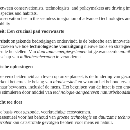
etween conservationists, technologists, and policymakers are driving impa
 species and habitats.
onservation lies in the seamless integration of advanced technologies 
bility.
teit: Een cruciaal pad voorwaarts
siteit
ongekende bedreigingen ondervindt, is de behoefte aan innovati
derzoeken we hoe
technologische vooruitgang
nieuwe tools en strategie
n te herstellen. Van
duurzame energiesystemen
tot geavanceerde
monit
ndschap van
milieubescherming
te veranderen.
sche oplossingen
jke verscheidenheid aan leven op onze planeet, is de fundering van gez
rkent het cruciale belang van
biodiversiteit
en waarom het behoud ervan e
haar bewoners, inclusief de mens. Het begrijpen van de inzet is een cru
te stimuleren door middel van
technologie-aangedreven natuurbehouds
cht toe doet
e basis voor gezonde, veerkrachtige ecosystemen.
essentieel voor het behoud van
groene technologie
en
duurzame techno
rsiteit
kan catastrofale gevolgen hebben voor mens en natuur.