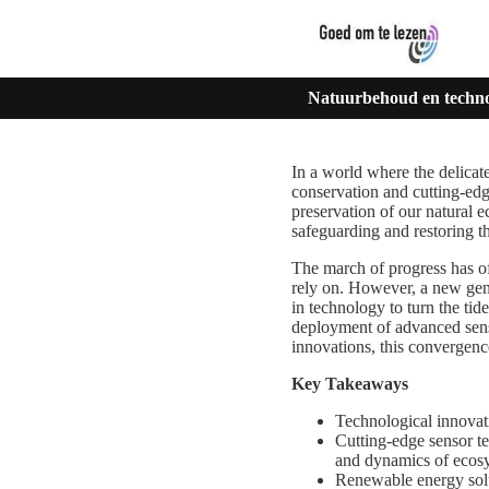
Natuurbehoud en technolo
In a world where the delicat
conservation and cutting-edg
preservation of our natural e
safeguarding and restoring the
The march of progress has o
rely on. However, a new gene
in technology to turn the ti
deployment of advanced sens
innovations, this convergenc
Key Takeaways
Technological innovati
Cutting-edge sensor te
and dynamics of ecos
Renewable energy solu