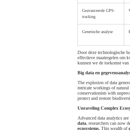
Geavanceerde GPS-
tracking
Genetische analyse
Door deze technologische h
effectieve maatregelen om k
kunnen we de toekomst van on
Big data en gegevensanal
The explosion of data genera
intricate workings of natura
conservationists with unprec
protect and restore biodiversi
Unraveling Complex Ecos
Advanced data analytics are
data
, researchers can now de
ecosystems
. This wealth of