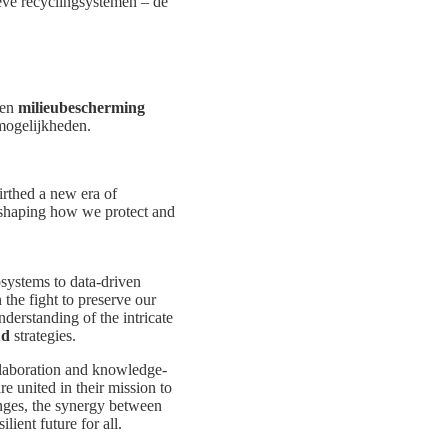
ieve recyclingsystemen – de
en
milieubescherming
 mogelijkheden.
irthed a new era of
eshaping how we protect and
osystems to data-driven
the fight to preserve our
derstanding of the intricate
ud
strategies.
llaboration and knowledge-
e united in their mission to
enges, the synergy between
lient future for all.