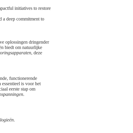
ctful initiatives to restore
and a deep commitment to
eve oplossingen dringender
ën biedt om natuurlijke
oringsapparaten
, deze
onde, functionerende
ssentieel is voor het
ciaal eerste stap om
inspanningen
.
logieën
.