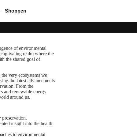
r
Shoppen
ergence of environmental
 captivating realm where the
ith the shared goal of
o the very ecosystems we
ssing the latest advancements
ervation. From the
cs and renewable energy
world around us.
y preservation.
nted insight into the health
oaches to environmental