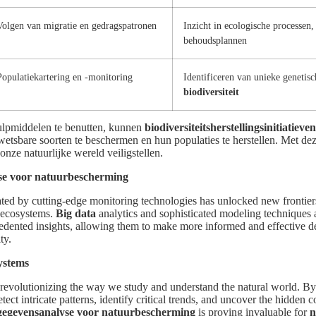
Volgen van migratie en gedragspatronen
Inzicht in ecologische processen
behoudsplannen
Populatiekartering en -monitoring
Identificeren van unieke genetisc
biodiversiteit
ulpmiddelen te benutten, kunnen
biodiversiteitsherstellingsinitiatieven
wetsbare soorten te beschermen en hun populaties te herstellen. Met de
ze natuurlijke wereld veiligstellen.
yse voor natuurbescherming
ted by cutting-edge monitoring technologies has unlocked new frontier
l ecosystems.
Big data
analytics and sophisticated modeling techniques
edented insights, allowing them to make more informed and effective dec
ty.
ystems
 revolutionizing the way we study and understand the natural world. B
tect intricate patterns, identify critical trends, and uncover the hidden 
gegevensanalyse voor natuurbescherming
is proving invaluable for
n