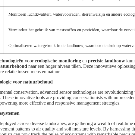
Monitoren luchtkwaliteit, watervoorraden, dierenwelzijn en andere ecolog
Vermindert het gebruik van meststoffen en pesticiden, waardoor de vervui
Optimaliseren watergebruik in de landbouw, waardoor de druk op waterv
chnologieën
voor
ecologische monitoring
en
precisie landbouw
kunn
natuurbehoud
naar een hoger niveau tillen. Deze innovatieve oplossin
e relatie tussen mens en natuur.
ologie voor natuurbehoud
nmental conservation, advanced sensor technologies are revolutionizin
 These innovative tools are providing conservationists with unprecedente
owering more effective and responsive management strategies.
cosystemen
eployed across diverse landscapes, are gathering a wealth of real-time 
vement patterns to air quality and soil moisture levels. By harnessing 
tionists can now track the pulse of ecosystems with remarkable precisi