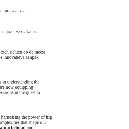
, informeren van
he lijnen, versterken van
zich richten op de meest
ze innovatieve aanpak
s in understanding the
 are now equipping
isions in the quest to
y harnessing the power of
big
complexities that shape our
atuurbehoud
and