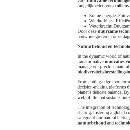
voor
duurzame technologi
mogelijkheden voor
milieuv
Zonne-energie: Fotov
Windturbines: Efficiën
Waterkracht: Duurzam
Door deze
duurzame techn
nauw integreren in onze dage
Natuurbehoud en technologi
In the dynamic world of natu
transformative
innovaties vo
manage our precious natural 
biodiversiteitsherstellingsin
From cutting-edge monitoring
decision-making platforms th
planet’s delicate balance. By
web of life that sustains ou
The integration of technolo
sharing, fostering a global 
safeguard our natural herita
natuurbehoud
and
technol