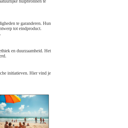
natuurlijke hulpbronnen te
digheden te garanderen. Hun
ontwerp tot eindproduct.
.
n ethiek en duurzaamheid. Het
erd.
he initiatieven. Hier vind je