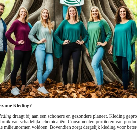
rzame Kleding?
leding
draagt bij aan een schonere en gezondere planeet. Kleding gep
bruik van schadelijke chemicaliën. Consumenten profiteren van product
ge milieunormen voldoen. Bovendien zorgt dergelijk kleding voor bete