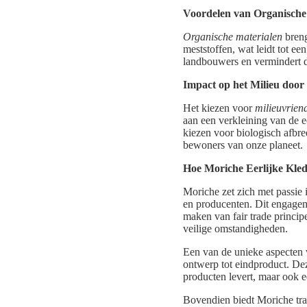
Voordelen van Organische
Organische materialen
breng
meststoffen, wat leidt tot 
landbouwers en vermindert de 
Impact op het Milieu door 
Het kiezen voor
milieuvriend
aan een verkleining van de e
kiezen voor biologisch afbr
bewoners van onze planeet.
Hoe Moriche Eerlijke Kle
Moriche zet zich met passie 
en producenten. Dit engagem
maken van fair trade principe
veilige omstandigheden.
Een van de unieke aspecten
ontwerp tot eindproduct. Dez
producten levert, maar ook e
Bovendien biedt Moriche tran