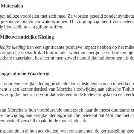
 Materialen
en talloze voordelen met zich mee. Ze worden geteeld zonder synthetis
een gezondere bodem en waterbronnen. Dit zorgt op zijn beurt voor bet
blootstelling aan giftige stoffen.
Milieuvriendelijke Kleding
elijke kleding
kan een significante positieve impact hebben op het milie
cologische voetafdruk. Door minder water en energie te verbruiken tijd
eekbare materialen, beschermt men zowel natuurlijke hulpbronnen als d
dingproductie Waarborgt
in voor een eerlijke kledingproductie door uitsluitend samen te werken
ent is een kernonderdeel van Moriche’s toewijding aan ethische T-shir
s, zorgt het bedrijf ervoor dat iedereen in de toeleveringsketen een eerl
 van Moriche is hun voortdurende onderzoek naar de meest duurzame e
e toewijding aan eerlijke kledingproductie betekent dat Moriche niet 
en positief verschil maakt in de mode-industrie.
sparantie in al hun activiteiten, wat consumenten de geruststelling ge