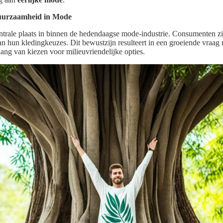
Duurzaamheid in Mode
rale plaats in binnen de hedendaagse mode-industrie. Consumenten zij
n hun kledingkeuzes. Dit bewustzijn resulteert in een groeiende vraag
ang van kiezen voor milieuvriendelijke opties.