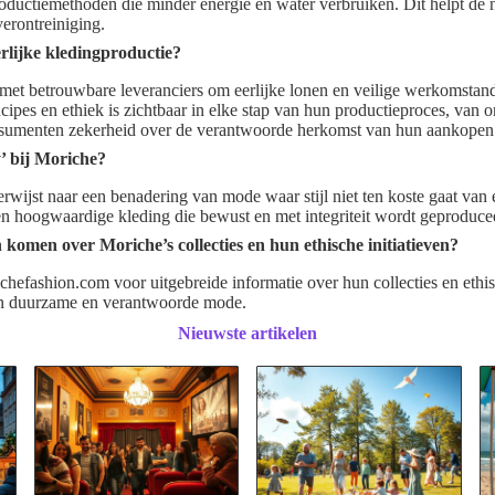
roductiemethoden die minder energie en water verbruiken. Dit helpt de 
erontreiniging.
lijke kledingproductie?
et betrouwbare leveranciers om eerlijke lonen en veilige werkomstan
ncipes en ethiek is zichtbaar in elke stap van hun productieproces, van 
onsumenten zekerheid over de verantwoorde herkomst van hun aankopen
’ bij Moriche?
erwijst naar een benadering van mode waar stijl niet ten koste gaat va
en hoogwaardige kleding die bewust en met integriteit wordt geproduce
komen over Moriche’s collecties en hun ethische initiatieven?
efashion.com voor uitgebreide informatie over hun collecties en ethisc
aan duurzame en verantwoorde mode.
Nieuwste artikelen