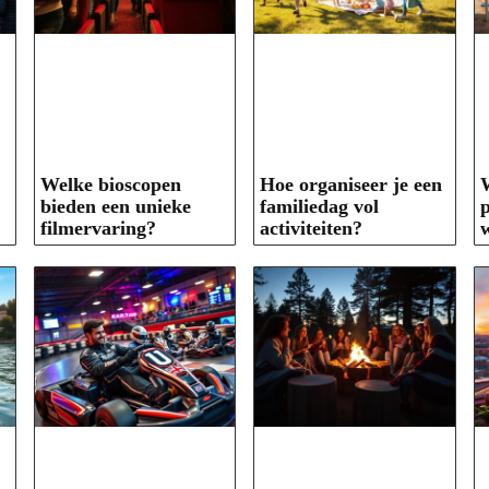
Welke bioscopen
Hoe organiseer je een
W
bieden een unieke
familiedag vol
p
filmervaring?
activiteiten?