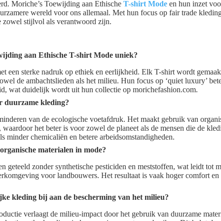
erd. Moriche’s Toewijding aan Ethische
T-shirt Mode
en hun inzet voor
uurzamere wereld voor ons allemaal. Met hun focus op fair trade kledi
zowel stijlvol als verantwoord zijn.
ijding aan Ethische T-shirt Mode uniek?
t een sterke nadruk op ethiek en eerlijkheid. Elk T-shirt wordt gemaakt
zowel de ambachtslieden als het milieu. Hun focus op ‘quiet luxury’ bete
d, wat duidelijk wordt uit hun collectie op morichefashion.com.
r duurzame kleding?
inderen van de ecologische voetafdruk. Het maakt gebruik van organi
, waardoor het beter is voor zowel de planeet als de mensen die de kl
als minder chemicaliën en betere arbeidsomstandigheden.
 organische materialen in mode?
 geteeld zonder synthetische pesticiden en meststoffen, wat leidt tot
rkomgeving voor landbouwers. Het resultaat is vaak hoger comfort en
jke kleding bij aan de bescherming van het milieu?
oductie verlaagt de milieu-impact door het gebruik van duurzame mater