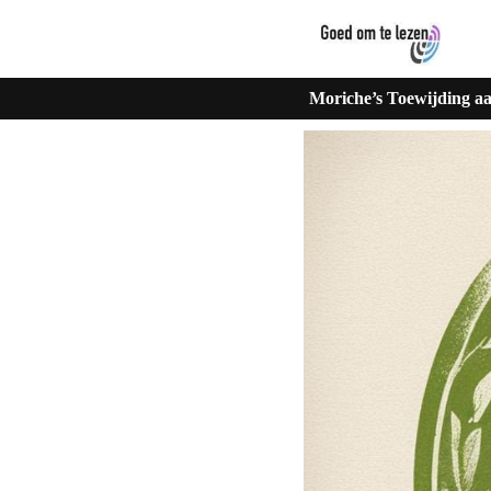
Moriche’s Toewijding aa