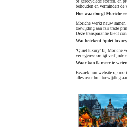
of gerecyclede stoffen, en p
behouden en vermindert de v
Hoe waarborgt Moriche eer
Moriche werkt nauw samen m
toewijding aan fair trade pri
Deze transparantie biedt c
Wat betekent ‘quiet luxury
‘Quiet luxury’ bij Moriche v
vertegenwoordigt verfijnde 
Waar kan ik meer te weten 
Bezoek hun website op morich
alles over hun toewijding 