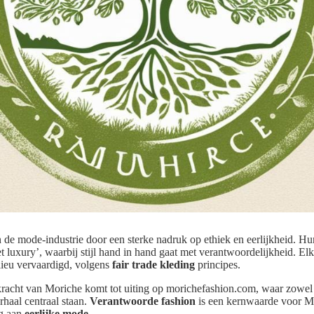
 de mode-industrie door een sterke nadruk op ethiek en eerlijkheid. Hu
t luxury’, waarbij stijl hand in hand gaat met verantwoordelijkheid. Elk
lieu vervaardigd, volgens
fair trade kleding
principes.
kracht van Moriche komt tot uiting op morichefashion.com, waar zowel 
rhaal centraal staan.
Verantwoorde fashion
is een kernwaarde voor Mo
ng aan
eerlijke mode
.