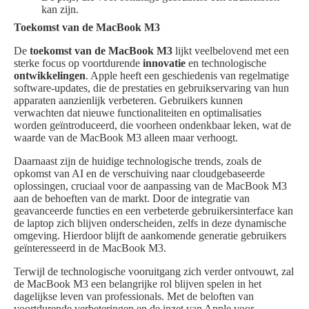
kan zijn.
Toekomst van de MacBook M3
De
toekomst van de MacBook M3
lijkt veelbelovend met een
sterke focus op voortdurende
innovatie
en technologische
ontwikkelingen
. Apple heeft een geschiedenis van regelmatige
software-updates, die de prestaties en gebruikservaring van hun
apparaten aanzienlijk verbeteren. Gebruikers kunnen
verwachten dat nieuwe functionaliteiten en optimalisaties
worden geïntroduceerd, die voorheen ondenkbaar leken, wat de
waarde van de MacBook M3 alleen maar verhoogt.
Daarnaast zijn de huidige technologische trends, zoals de
opkomst van AI en de verschuiving naar cloudgebaseerde
oplossingen, cruciaal voor de aanpassing van de MacBook M3
aan de behoeften van de markt. Door de integratie van
geavanceerde functies en een verbeterde gebruikersinterface kan
de laptop zich blijven onderscheiden, zelfs in deze dynamische
omgeving. Hierdoor blijft de aankomende generatie gebruikers
geïnteresseerd in de MacBook M3.
Terwijl de technologische vooruitgang zich verder ontvouwt, zal
de MacBook M3 een belangrijke rol blijven spelen in het
dagelijkse leven van professionals. Met de beloften van
voortdurende verbeteringen en de inzet van Apple voor