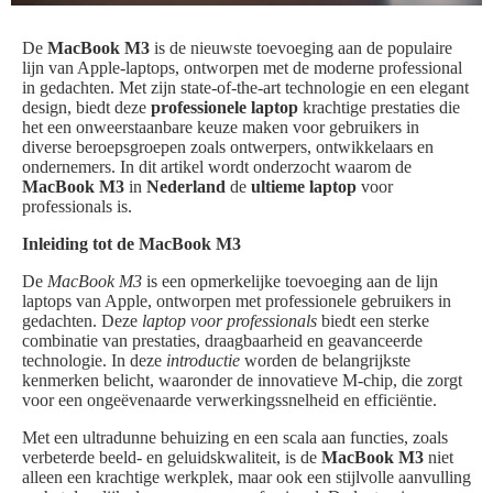
De
MacBook M3
is de nieuwste toevoeging aan de populaire
lijn van Apple-laptops, ontworpen met de moderne professional
in gedachten. Met zijn state-of-the-art technologie en een elegant
design, biedt deze
professionele laptop
krachtige prestaties die
het een onweerstaanbare keuze maken voor gebruikers in
diverse beroepsgroepen zoals ontwerpers, ontwikkelaars en
ondernemers. In dit artikel wordt onderzocht waarom de
MacBook M3
in
Nederland
de
ultieme laptop
voor
professionals is.
Inleiding tot de MacBook M3
De
MacBook M3
is een opmerkelijke toevoeging aan de lijn
laptops van Apple, ontworpen met professionele gebruikers in
gedachten. Deze
laptop voor professionals
biedt een sterke
combinatie van prestaties, draagbaarheid en geavanceerde
technologie. In deze
introductie
worden de belangrijkste
kenmerken belicht, waaronder de innovatieve M-chip, die zorgt
voor een ongeëvenaarde verwerkingssnelheid en efficiëntie.
Met een ultradunne behuizing en een scala aan functies, zoals
verbeterde beeld- en geluidskwaliteit, is de
MacBook M3
niet
alleen een krachtige werkplek, maar ook een stijlvolle aanvulling