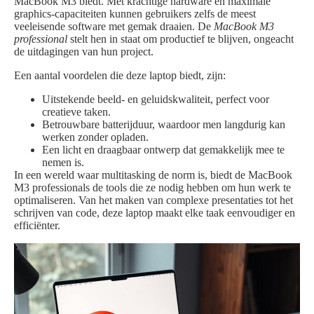
MacBook M3 biedt. Met krachtige hardware en maximale
graphics-capaciteiten kunnen gebruikers zelfs de meest
veeleisende software met gemak draaien. De
MacBook M3
professional
stelt hen in staat om productief te blijven, ongeacht
de uitdagingen van hun project.
Een aantal voordelen die deze laptop biedt, zijn:
Uitstekende beeld- en geluidskwaliteit, perfect voor
creatieve taken.
Betrouwbare batterijduur, waardoor men langdurig kan
werken zonder opladen.
Een licht en draagbaar ontwerp dat gemakkelijk mee te
nemen is.
In een wereld waar multitasking de norm is, biedt de MacBook
M3 professionals de tools die ze nodig hebben om hun werk te
optimaliseren. Van het maken van complexe presentaties tot het
schrijven van code, deze laptop maakt elke taak eenvoudiger en
efficiënter.