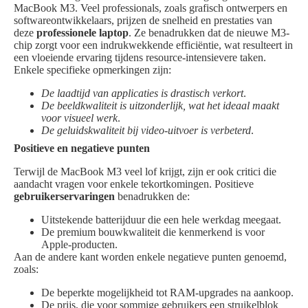
MacBook M3. Veel professionals, zoals grafisch ontwerpers en
softwareontwikkelaars, prijzen de snelheid en prestaties van
deze
professionele laptop
. Ze benadrukken dat de nieuwe M3-
chip zorgt voor een indrukwekkende efficiëntie, wat resulteert in
een vloeiende ervaring tijdens resource-intensievere taken.
Enkele specifieke opmerkingen zijn:
De laadtijd van applicaties is drastisch verkort
.
De beeldkwaliteit is uitzonderlijk, wat het ideaal maakt
voor visueel werk
.
De geluidskwaliteit bij video-uitvoer is verbeterd
.
Positieve en negatieve punten
Terwijl de MacBook M3 veel lof krijgt, zijn er ook critici die
aandacht vragen voor enkele tekortkomingen. Positieve
gebruikerservaringen
benadrukken de:
Uitstekende batterijduur die een hele werkdag meegaat.
De premium bouwkwaliteit die kenmerkend is voor
Apple-producten.
Aan de andere kant worden enkele negatieve punten genoemd,
zoals:
De beperkte mogelijkheid tot RAM-upgrades na aankoop.
De prijs, die voor sommige gebruikers een struikelblok