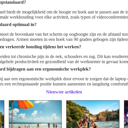
ptopstandaard?
aard biedt de mogelijkheid om de hoogte en hoek aan te passen aan de i
male werkhouding voor elke activiteit, zoals typen of videoconferentie
ndaard optimaal in?
g moet de bovenkant van het scherm op ooghoogte zijn en de afstand tu
edragen. Armen moeten in een hoek van 90 graden gebogen zijn tijdens
een verkeerde houding tijdens het werken?
iden tot chronische pijn in de nek, schouders en rug. Dit kan resultere
lgehele productiviteit en gezondheid van de werknemer in gevaar kom
ard bijdragen aan een ergonomische werkplek?
ij aan een ergonomische werkplek door ervoor te zorgen dat de laptop 
ers een rechtopstaande positie kunnen aannemen en langdurig comfort
Nieuwste artikelen