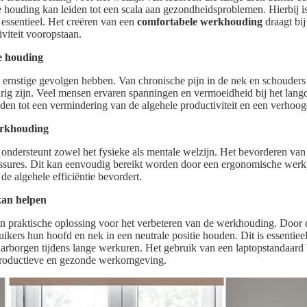
houding kan leiden tot een scala aan gezondheidsproblemen. Hierbij i
ssentieel. Het creëren van een
comfortabele werkhouding
draagt bi
iviteit vooropstaan.
e houding
rnstige gevolgen hebben. Van chronische pijn in de nek en schouders t
urig zijn. Veel mensen ervaren spanningen en vermoeidheid bij het lang
eiden tot een vermindering van de algehele productiviteit en een verhoo
erkhouding
ondersteunt zowel het fysieke als mentale welzijn. Het bevorderen va
essures. Dit kan eenvoudig bereikt worden door een ergonomische werkp
t de algehele efficiëntie bevordert.
kan helpen
n praktische oplossing voor het verbeteren van de werkhouding. Door d
uikers hun hoofd en nek in een neutrale positie houden. Dit is essentie
rborgen tijdens lange werkuren. Het gebruik van een laptopstandaard
 productieve en gezonde werkomgeving.