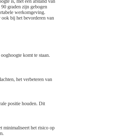
oogte is, met een afstand van
n 90 graden zijn gebogen
fortabele werkomgeving.
r ook bij het bevorderen van
 ooghoogte komt te staan.
lachten, het verbeteren van
ale positie houden. Dit
 minimaliseert het risico op
m.