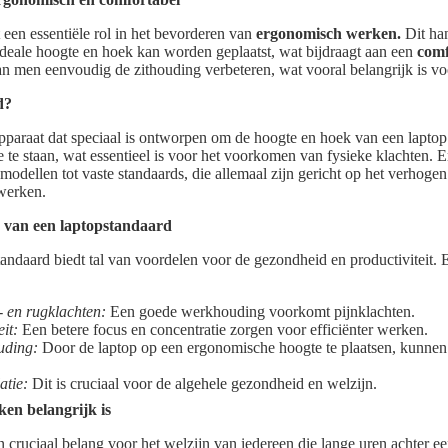
 een essentiële rol in het bevorderen van
ergonomisch werken.
Dit ha
ideale hoogte en hoek kan worden geplaatst, wat bijdraagt aan een
comf
n men eenvoudig de zithouding verbeteren, wat vooral belangrijk is v
d?
pparaat dat speciaal is ontworpen om de hoogte en hoek van een laptop
te staan, wat essentieel is voor het voorkomen van fysieke klachten. Er
 modellen tot vaste standaards, die allemaal zijn gericht op het verhoge
 werken.
 van een laptopstandaard
andaard biedt tal van voordelen voor de gezondheid en productiviteit. 
 en rugklachten:
Een goede werkhouding voorkomt pijnklachten.
it:
Een betere focus en concentratie zorgen voor efficiënter werken.
uding:
Door de laptop op een ergonomische hoogte te plaatsen, kunnen
atie:
Dit is cruciaal voor de algehele gezondheid en welzijn.
n belangrijk is
n cruciaal belang voor het welzijn van iedereen die lange uren achter 