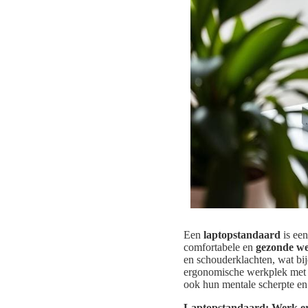
Een
laptopstandaard
is een
comfortabele en
gezonde w
en schouderklachten, wat bi
ergonomische werkplek met 
ook hun mentale scherpte en
Laptopstandaard: Werk er