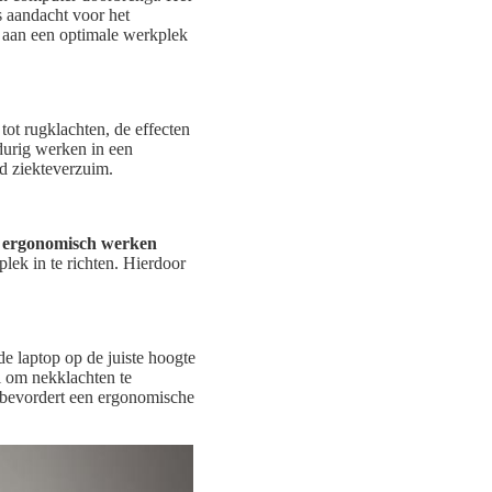
s aandacht voor het
j aan een optimale werkplek
ot rugklachten, de effecten
durig werken in een
gd ziekteverzuim.
n
ergonomisch werken
lek in te richten. Hierdoor
e laptop op de juiste hoogte
el om nekklachten te
 bevordert een ergonomische