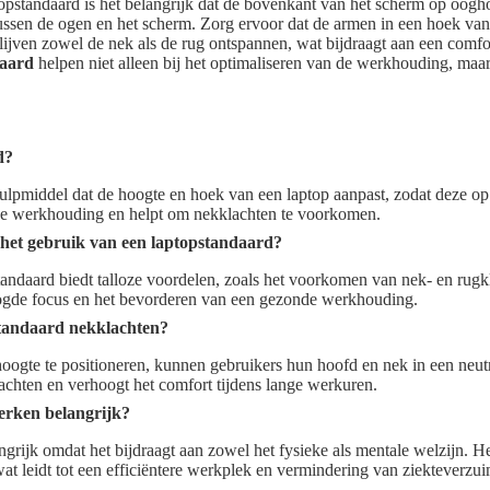
ptopstandaard is het belangrijk dat de bovenkant van het scherm op oogh
ussen de ogen en het scherm. Zorg ervoor dat de armen in een hoek va
blijven zowel de nek als de rug ontspannen, wat bijdraagt aan een com
daard
helpen niet alleen bij het optimaliseren van de werkhouding, maa
d?
hulpmiddel dat de hoogte en hoek van een laptop aanpast, zodat deze op
ede werkhouding en helpt om nekklachten te voorkomen.
 het gebruik van een laptopstandaard?
andaard biedt talloze voordelen, zoals het voorkomen van nek- en rugk
oogde focus en het bevorderen van een gezonde werkhouding.
tandaard nekklachten?
hoogte te positioneren, kunnen gebruikers hun hoofd en nek in een neutr
achten en verhoogt het comfort tijdens lange werkuren.
rken belangrijk?
rijk omdat het bijdraagt aan zowel het fysieke als mentale welzijn. Het
at leidt tot een efficiëntere werkplek en vermindering van ziekteverzui