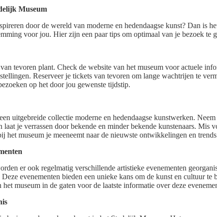
edelijk Museum
 inspireren door de wereld van moderne en hedendaagse kunst? Dan is h
ming voor jou. Hier zijn een paar tips om optimaal van je bezoek te g
k van tevoren plant. Check de website van het museum voor actuele info
stellingen. Reserveer je tickets van tevoren om lange wachtrijen te ver
bezoeken op het door jou gewenste tijdstip.
een uitgebreide collectie moderne en hedendaagse kunstwerken. Neem d
 laat je verrassen door bekende en minder bekende kunstenaars. Mis v
bij het museum je meeneemt naar de nieuwste ontwikkelingen en trends
ementen
orden er ook regelmatig verschillende artistieke evenementen georganis
Deze evenementen bieden een unieke kans om de kunst en cultuur te be
 het museum in de gaten voor de laatste informatie over deze eveneme
nis