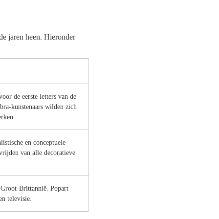
de jaren heen. Hieronder
oor de eerste letters van de
ra-kunstenaars wilden zich
erken.
istische en conceptuele
vrijden van alle decoratieve
Groot-Brittannië. Popart
n televisie.