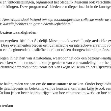
e en tentoonstellingen, organiseert het Stedelijk Museum ook verschill
ndleidingen. Deze programma’s bieden een dieper inzicht in de kunstge
m Amsterdam staat bekend om zijn toonaangevende collectie moderne 
r kunstliefhebbers en geschiedenisliefhebbers.”
n bezienswaardigheden
unstwerken, biedt het Stedelijk Museum ook verschillende
artistieke 
Deze evenementen bieden een dynamische en interactieve ervaring voor
 nu een beginnende kunstliefhebber bent of een doorgewinterde profession
egen in het hart van Amsterdam, waardoor het ook een bezienswaardighe
bezoeken van het museum, kun je genieten van een wandeling door het
 culturele attracties vindt, zoals het Van Gogh Museum en het Rijksmu
 te halen, raden we aan om de
museumtour
te maken. Onder begeleidi
 de geschiedenis en betekenis van de kunstwerken, maar krijg je ook een 
 kun je een beter begrip krijgen van hoe een museum werkt en hoe een 