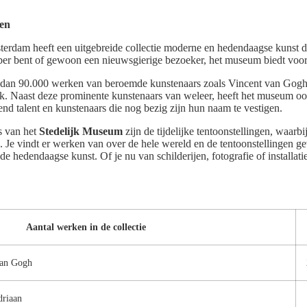
gen
erdam heeft een uitgebreide collectie moderne en hedendaagse kunst d
bber bent of gewoon een nieuwsgierige bezoeker, het museum biedt voor
er dan 90.000 werken van beroemde kunstenaars zoals Vincent van Gogh
ck. Naast deze prominente kunstenaars van weleer, heeft het museum 
d talent en kunstenaars die nog bezig zijn hun naam te vestigen.
es van het
Stedelijk Museum
zijn de tijdelijke tentoonstellingen, waarbij
 Je vindt er werken van over de hele wereld en de tentoonstellingen ge
de hedendaagse kunst. Of je nu van schilderijen, fotografie of installatie
Aantal werken in de collectie
van Gogh
driaan