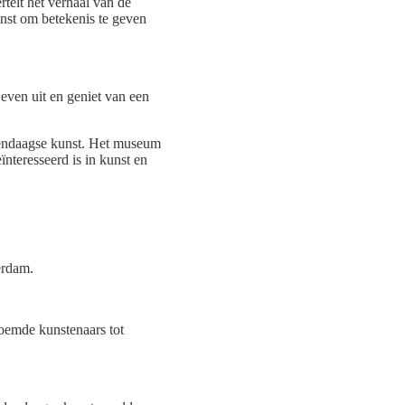
telt het verhaal van de
nst om betekenis te geven
even uit en geniet van een
dendaagse kunst. Het museum
nteresseerd is in kunst en
erdam.
oemde kunstenaars tot