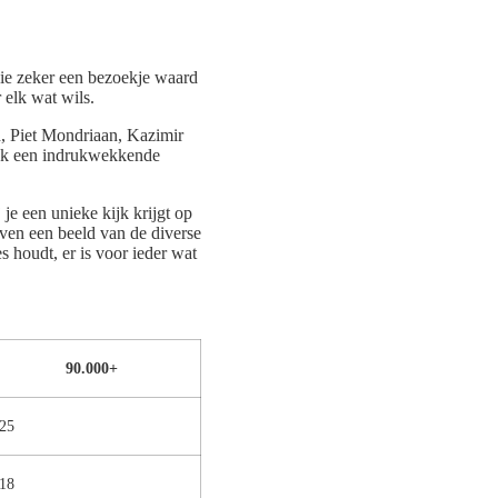
ie zeker een bezoekje waard
 elk wat wils.
, Piet Mondriaan, Kazimir
ook een indrukwekkende
 je een unieke kijk krijgt op
ven een beeld van de diverse
s houdt, er is voor ieder wat
90.000+
25
18