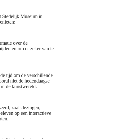
et Stedelijk Museum in
enieten:
rmatie over de
mijden en om er zeker van te
e tijd om de verschillende
ooral niet de hedendaagse
 in de kunstwereld.
eerd, zoals lezingen,
leven op een interactieve
nten.