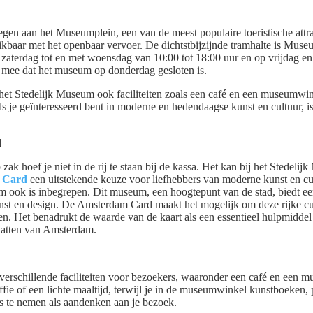
gen aan het Museumplein, een van de meest populaire toeristische attr
baar met het openbaar vervoer. De dichtstbijzijnde tramhalte is Museum
aterdag tot en met woensdag van 10:00 tot 18:00 uur en op vrijdag en 
 mee dat het museum op donderdag gesloten is.
het Stedelijk Museum ook faciliteiten zoals een café en een museumwi
s je geïnteresseerd bent in moderne en hedendaagse kunst en cultuur, 
d
k hoef je niet in de rij te staan bij de kassa. Het kan bij het Stedelij
 Card
een uitstekende keuze voor liefhebbers van moderne kunst en cul
ook is inbegrepen. Dit museum, een hoogtepunt van de stad, biedt een
t en design. De Amsterdam Card maakt het mogelijk om deze rijke cult
en. Het benadrukt de waarde van de kaart als een essentieel hulpmidde
chatten van Amsterdam.
verschillende faciliteiten voor bezoekers, waaronder een café en een m
ffie of een lichte maaltijd, terwijl je in de museumwinkel kunstboeken,
 te nemen als aandenken aan je bezoek.