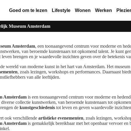
Goed om te lezen
Lifestyle
Wonen
Werken
Plezie
edelijk Museum Amsterdam
Museum Amsterdam
, een toonaangevend centrum voor moderne en hed
kunstwerken, van beroemde kunstenaars tot opkomend talent. Je kunt gen
t leven brengen en je waardevolle inzichten geven over de betekenis va
e wereld van moderne kunst in het hart van Amsterdam. Het museum 
enementen
, zoals lezingen, workshops en performances. Daarnaast bied
nstliefhebbers van alle leeftijden.
um Amsterdam
is een toonaangevend centrum voor moderne en hedend
diverse collectie kunstwerken, van beroemde kunstenaars tot opkomend
brengen de
kunstgeschiedenis
tot leven en geven waardevolle inzichten
rt ook verschillende
artistieke evenementen
, zoals lezingen, worksho
um Amsterdam
is gemakkelijk bereikbaar met het openbaar vervoer en bi
nkel.