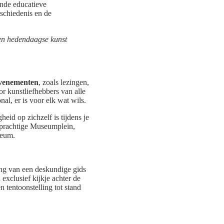
ende educatieve
schiedenis en de
en hedendaagse kunst
evenementen
, zoals lezingen,
 kunstliefhebbers van alle
al, er is voor elk wat wils.
id op zichzelf is tijdens je
 prachtige Museumplein,
seum.
ng van een deskundige gids
exclusief kijkje achter de
tentoonstelling tot stand