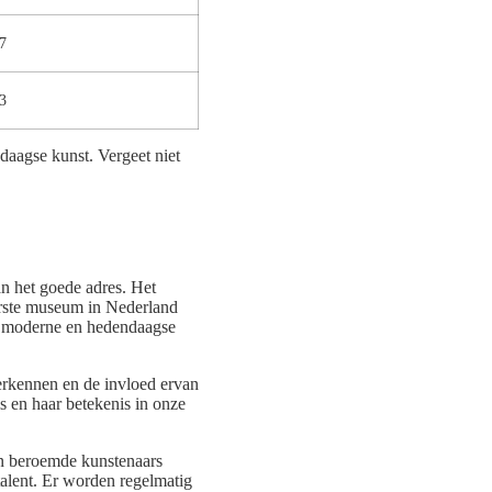
7
3
aagse kunst. Vergeet niet
n het goede adres. Het
eerste museum in Nederland
r moderne en hedendaagse
erkennen en de invloed ervan
s en haar betekenis in onze
an beroemde kunstenaars
lent. Er worden regelmatig