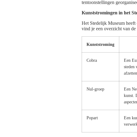
tentoonstellingen georganise
Kunststromingen in het S
Het Stedelijk Museum heeft 
vind je een overzicht van de
Kunststroming
Cobra
Een Eur
steden 
afzette
Nul-groep
Een Ned
kunst. 
aspecte
Popart
Een kun
verwerk