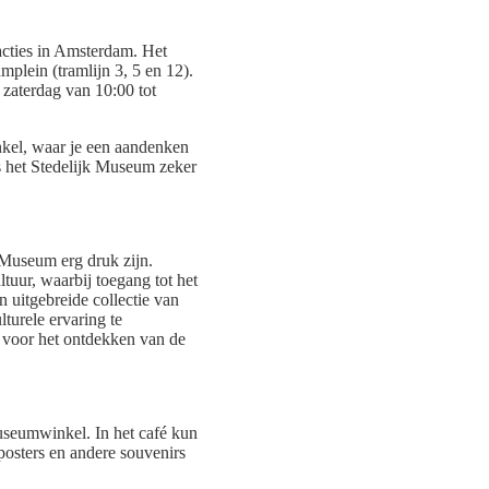
acties in Amsterdam. Het
plein (tramlijn 3, 5 en 12).
zaterdag van 10:00 tot
nkel, waar je een aandenken
is het Stedelijk Museum zeker
k Museum erg druk zijn.
tuur, waarbij toegang tot het
 uitgebreide collectie van
urele ervaring te
l voor het ontdekken van de
useumwinkel. In het café kun
 posters en andere souvenirs