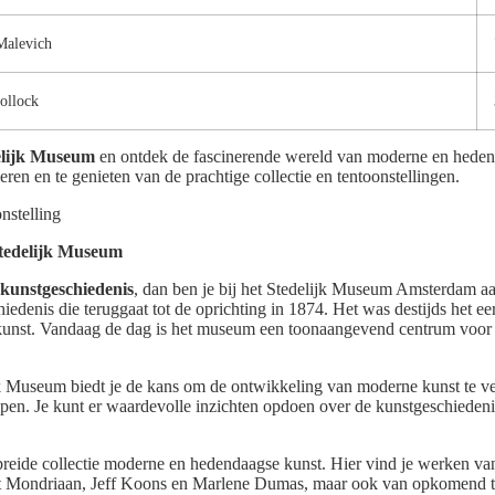
Malevich
ollock
elijk Museum
en ontdek de fascinerende wereld van moderne en hedend
veren en te genieten van de prachtige collectie en tentoonstellingen.
Stedelijk Museum
kunstgeschiedenis
, dan ben je bij het Stedelijk Museum Amsterdam aa
iedenis die teruggaat tot de oprichting in 1874. Het was destijds het 
e kunst. Vandaag de dag is het museum een toonaangevend centrum voo
k Museum biedt je de kans om de ontwikkeling van moderne kunst te v
jpen. Je kunt er waardevolle inzichten opdoen over de kunstgeschiedeni
reide collectie moderne en hedendaagse kunst. Hier vind je werken v
et Mondriaan, Jeff Koons en Marlene Dumas, maar ook van opkomend ta