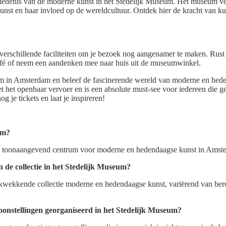
iedenis van de moderne kunst in het Stedelijk Museum. Het museum ver
nst en haar invloed op de wereldcultuur. Ontdek hier de kracht van ku
erschillende faciliteiten om je bezoek nog aangenamer te maken. Rust 
 café of neem een aandenken mee naar huis uit de museumwinkel.
m in Amsterdam en beleef de fascinerende wereld van moderne en he
t het openbaar vervoer en is een absolute must-see voor iedereen die geï
g je tickets en laat je inspireren!
um?
n toonaangevend centrum voor moderne en hedendaagse kunst in Amst
 de collectie in het Stedelijk Museum?
kwekkende collectie moderne en hedendaagse kunst, variërend van ber
oonstellingen georganiseerd in het Stedelijk Museum?