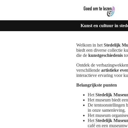
Kunst en cultuur in st
Welkom in het
Stedelijk 
biedt een diverse collectie 
die de
kunstgeschiedenis
to
Ontdek de verbazingwekkend
verschillende
artistieke ev
interactieve ervaring voor ku
Belangrijkste punten
Het
Stedelijk Muse
Het museum biedt een 
De tentoonstellingen 
in onze samenleving.
Het museum organisee
Het
Stedelijk Muse
café en een museumwi