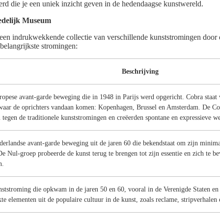
erd die je een uniek inzicht geven in de hedendaagse kunstwereld.
tedelijk Museum
een indrukwekkende collectie van verschillende kunststromingen door 
 belangrijkste stromingen:
Beschrijving
opese avant-garde beweging die in 1948 in Parijs werd opgericht. Cobra staat v
waar de oprichters vandaan komen: Kopenhagen, Brussel en Amsterdam. De Cob
n tegen de traditionele kunststromingen en creëerden spontane en expressieve w
erlandse avant-garde beweging uit de jaren 60 die bekendstaat om zijn minimal
De Nul-groep probeerde de kunst terug te brengen tot zijn essentie en zich te be
n.
ststroming die opkwam in de jaren 50 en 60, vooral in de Verenigde Staten en 
te elementen uit de populaire cultuur in de kunst, zoals reclame, stripverhalen e