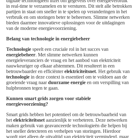
digitale technologieën inzet om gegevens over energieverbruik
in real-time te verzamelen en te versturen. Dit stelt alle betrokken
partijen in staat om sneller in te spelen op veranderingen in het
verbruik en om storingen beter te beheersen. Slimme netwerken
bieden daarmee innovatieve oplossingen voor de uitdagingen
van de moderne energievoorziening.
Belang van technologie in energiebeheer
Technologie
speelt een cruciale rol in het succes van
energiebeheer
. Met slimme netwerken kunnen
energieleveranciers de vraag en het aanbod van elektriciteit
nauwkeuriger op elkaar afstemmen. Dit resulteert in een
betrouwbaarder en efficiënter
elektriciteitsnet
. Het gebruik van
technologie
in deze context is essentieel om te voldoen aan de
groeiende vraag naar
duurzame energie
en om verspilling van
hulpbronnen tegen te gaan.
Kunnen smart grids zorgen voor stabiele
energievoorziening?
Smart grids hebben het potentieel om de betrouwbaarheid van
het
elektriciteitsnet
aanzienlijk te verbeteren. Deze netwerken
maken gebruik van geavanceerde technologieën die helpen bij
het sneller detecteren en verhelpen van storingen. Hierdoor
wordt niet alleen de uitvaltijd van elektriciteit verminderd, maar