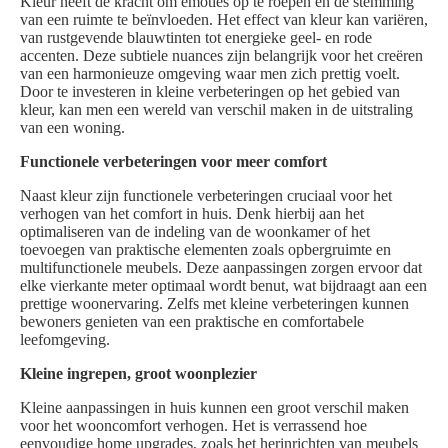
Kleur heeft de kracht om emoties op te roepen en de stemming
van een ruimte te beïnvloeden. Het effect van kleur kan variëren,
van rustgevende blauwtinten tot energieke geel- en rode
accenten. Deze subtiele nuances zijn belangrijk voor het creëren
van een harmonieuze omgeving waar men zich prettig voelt.
Door te investeren in kleine verbeteringen op het gebied van
kleur, kan men een wereld van verschil maken in de uitstraling
van een woning.
Functionele verbeteringen voor meer comfort
Naast kleur zijn functionele verbeteringen cruciaal voor het
verhogen van het comfort in huis. Denk hierbij aan het
optimaliseren van de indeling van de woonkamer of het
toevoegen van praktische elementen zoals opbergruimte en
multifunctionele meubels. Deze aanpassingen zorgen ervoor dat
elke vierkante meter optimaal wordt benut, wat bijdraagt aan een
prettige woonervaring. Zelfs met kleine verbeteringen kunnen
bewoners genieten van een praktische en comfortabele
leefomgeving.
Kleine ingrepen, groot woonplezier
Kleine aanpassingen in huis kunnen een groot verschil maken
voor het wooncomfort verhogen. Het is verrassend hoe
eenvoudige home upgrades, zoals het herinrichten van meubels