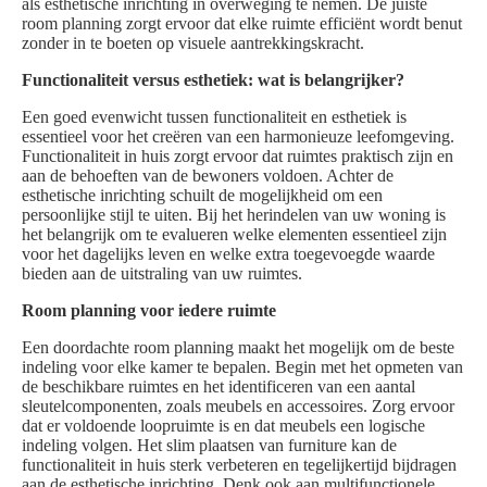
als esthetische inrichting in overweging te nemen. De juiste
room planning zorgt ervoor dat elke ruimte efficiënt wordt benut
zonder in te boeten op visuele aantrekkingskracht.
Functionaliteit versus esthetiek: wat is belangrijker?
Een goed evenwicht tussen functionaliteit en esthetiek is
essentieel voor het creëren van een harmonieuze leefomgeving.
Functionaliteit in huis zorgt ervoor dat ruimtes praktisch zijn en
aan de behoeften van de bewoners voldoen. Achter de
esthetische inrichting schuilt de mogelijkheid om een
persoonlijke stijl te uiten. Bij het herindelen van uw woning is
het belangrijk om te evalueren welke elementen essentieel zijn
voor het dagelijks leven en welke extra toegevoegde waarde
bieden aan de uitstraling van uw ruimtes.
Room planning voor iedere ruimte
Een doordachte room planning maakt het mogelijk om de beste
indeling voor elke kamer te bepalen. Begin met het opmeten van
de beschikbare ruimtes en het identificeren van een aantal
sleutelcomponenten, zoals meubels en accessoires. Zorg ervoor
dat er voldoende loopruimte is en dat meubels een logische
indeling volgen. Het slim plaatsen van furniture kan de
functionaliteit in huis sterk verbeteren en tegelijkertijd bijdragen
aan de esthetische inrichting. Denk ook aan multifunctionele