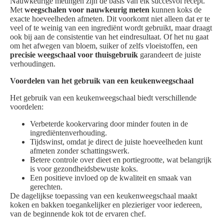
Nauwkeurige metingen zijn de basis van elk succesvol recept.
Met
weegschalen voor nauwkeurig meten
kunnen koks de
exacte hoeveelheden afmeten. Dit voorkomt niet alleen dat er te
veel of te weinig van een ingrediënt wordt gebruikt, maar draagt
ook bij aan de consistentie van het eindresultaat. Of het nu gaat
om het afwegen van bloem, suiker of zelfs vloeistoffen, een
precisie weegschaal voor thuisgebruik
garandeert de juiste
verhoudingen.
Voordelen van het gebruik van een keukenweegschaal
Het gebruik van een keukenweegschaal biedt verschillende
voordelen:
Verbeterde kookervaring door minder fouten in de
ingrediëntenverhouding.
Tijdswinst, omdat je direct de juiste hoeveelheden kunt
afmeten zonder schattingswerk.
Betere controle over dieet en portiegrootte, wat belangrijk
is voor gezondheidsbewuste koks.
Een positieve invloed op de kwaliteit en smaak van
gerechten.
De dagelijkse toepassing van een keukenweegschaal maakt
koken en bakken toegankelijker en plezieriger voor iedereen,
van de beginnende kok tot de ervaren chef.