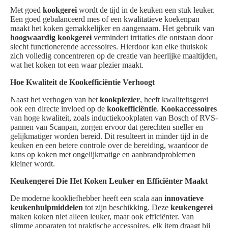
Met goed
kookgerei
wordt de tijd in de keuken een stuk leuker.
Een goed gebalanceerd mes of een kwalitatieve koekenpan
maakt het koken gemakkelijker en aangenaam. Het gebruik van
hoogwaardig kookgerei
vermindert irritaties die ontstaan door
slecht functionerende accessoires. Hierdoor kan elke thuiskok
zich volledig concentreren op de creatie van heerlijke maaltijden,
wat het koken tot een waar plezier maakt.
Hoe Kwaliteit de Kookefficiëntie Verhoogt
Naast het verhogen van het
kookplezier
, heeft kwaliteitsgerei
ook een directe invloed op de
kookefficiëntie
.
Kookaccessoires
van hoge kwaliteit, zoals inductiekookplaten van Bosch of RVS-
pannen van Scanpan, zorgen ervoor dat gerechten sneller en
gelijkmatiger worden bereid. Dit resulteert in minder tijd in de
keuken en een betere controle over de bereiding, waardoor de
kans op koken met ongelijkmatige en aanbrandproblemen
kleiner wordt.
Keukengerei Die Het Koken Leuker en Efficiënter Maakt
De moderne kookliefhebber heeft een scala aan
innovatieve
keukenhulpmiddelen
tot zijn beschikking. Deze
keukengerei
maken koken niet alleen leuker, maar ook efficiënter. Van
slimme apparaten tot praktische accessoires, elk item draagt bij