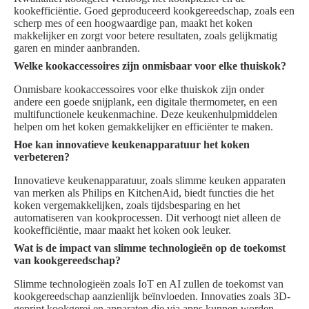
kookefficiëntie. Goed geproduceerd kookgereedschap, zoals een
scherp mes of een hoogwaardige pan, maakt het koken
makkelijker en zorgt voor betere resultaten, zoals gelijkmatig
garen en minder aanbranden.
Welke kookaccessoires zijn onmisbaar voor elke thuiskok?
Onmisbare kookaccessoires voor elke thuiskok zijn onder
andere een goede snijplank, een digitale thermometer, en een
multifunctionele keukenmachine. Deze keukenhulpmiddelen
helpen om het koken gemakkelijker en efficiënter te maken.
Hoe kan innovatieve keukenapparatuur het koken
verbeteren?
Innovatieve keukenapparatuur, zoals slimme keuken apparaten
van merken als Philips en KitchenAid, biedt functies die het
koken vergemakkelijken, zoals tijdsbesparing en het
automatiseren van kookprocessen. Dit verhoogt niet alleen de
kookefficiëntie, maar maakt het koken ook leuker.
Wat is de impact van slimme technologieën op de toekomst
van kookgereedschap?
Slimme technologieën zoals IoT en AI zullen de toekomst van
kookgereedschap aanzienlijk beïnvloeden. Innovaties zoals 3D-
geprint kookgerei en apparaten die via apps kunnen worden