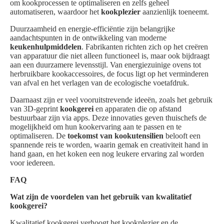
om kookprocessen te optimaliseren en zelfs geheel
automatiseren, waardoor het
kookplezier
aanzienlijk toeneemt.
Duurzaamheid en energie-efficiëntie zijn belangrijke
aandachtspunten in de ontwikkeling van moderne
keukenhulpmiddelen
. Fabrikanten richten zich op het creëren
van apparatuur die niet alleen functioneel is, maar ook bijdraagt
aan een duurzamere levensstijl. Van energiezuinige ovens tot
herbruikbare kookaccessoires, de focus ligt op het verminderen
van afval en het verlagen van de ecologische voetafdruk.
Daarnaast zijn er veel vooruitstrevende ideeën, zoals het gebruik
van 3D-geprint
kookgerei
en apparaten die op afstand
bestuurbaar zijn via apps. Deze innovaties geven thuischefs de
mogelijkheid om hun kookervaring aan te passen en te
optimaliseren. De
toekomst van kookutensilien
belooft een
spannende reis te worden, waarin gemak en creativiteit hand in
hand gaan, en het koken een nog leukere ervaring zal worden
voor iedereen.
FAQ
Wat zijn de voordelen van het gebruik van kwalitatief
kookgerei?
Kwalitatief kookgerei verhoogt het kookplezier en de