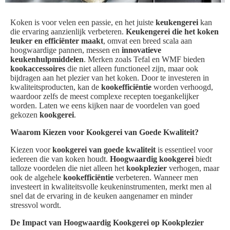
Koken is voor velen een passie, en het juiste
keukengerei
kan
die ervaring aanzienlijk verbeteren.
Keukengerei die het koken
leuker en efficiënter maakt
, omvat een breed scala aan
hoogwaardige pannen, messen en
innovatieve
keukenhulpmiddelen
. Merken zoals Tefal en WMF bieden
kookaccessoires
die niet alleen functioneel zijn, maar ook
bijdragen aan het plezier van het koken. Door te investeren in
kwaliteitsproducten, kan de
kookefficiëntie
worden verhoogd,
waardoor zelfs de meest complexe recepten toegankelijker
worden. Laten we eens kijken naar de voordelen van goed
gekozen
kookgerei
.
Waarom Kiezen voor Kookgerei van Goede Kwaliteit?
Kiezen voor
kookgerei van goede kwaliteit
is essentieel voor
iedereen die van koken houdt.
Hoogwaardig kookgerei
biedt
talloze voordelen die niet alleen het
kookplezier
verhogen, maar
ook de algehele
kookefficiëntie
verbeteren. Wanneer men
investeert in kwaliteitsvolle keukeninstrumenten, merkt men al
snel dat de ervaring in de keuken aangenamer en minder
stressvol wordt.
De Impact van Hoogwaardig Kookgerei op Kookplezier