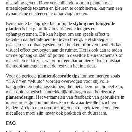
uitstraling geven. Door verschillende soorten planten met
uiteenlopende texturen en kleuren te combineren, kan men een
dynamische en sfeervolle omgeving creëren.
Een andere belangrijke factor bij de
styling met hangende
planten
is het gebruik van variërende lengtes en
ophangsystemen. Dit kan helpen om een speels effect te
bereiken dat het interieur tot leven brengt. Het strategisch
plaatsen van ophangsystemen in hoeken of boven meubels kan
visueel effect toevoegen aan de ruimte. Het is ook aan te raden
om de ophangkruiden of potten in dezelfde kleurenschema’s of
materialen te kiezen, waardoor een harmonieuze look ontstaat
die mooi samengaat met de rest van het interieur.
Voor de perfecte
plantendecoratie tips
kunnen merken zoals
*HAY* en *Muuto* worden overwogen voor stijlvolle
hangpotten en ophangsystemen, die niet alleen functioneel zijn,
maar ook esthetisch aantrekkelijk bijdragen aan het
trendy
plantendesign
. Het verzamelen van feedback van gebruikers in
interieurdesign communities kan ook waardevolle inzichten
bieden. Zo kan men ervoor zorgen dat de gekozen elementen
niet alleen mooi zijn, maar ook praktisch en duurzaam.
FAQ