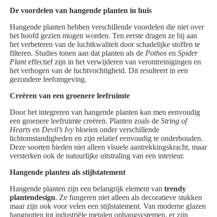
De voordelen van hangende planten in huis
Hangende planten hebben verschillende voordelen die niet over
het hoofd gezien mogen worden. Ten eerste dragen ze bij aan
het verbeteren van de luchtkwaliteit door schadelijke stoffen te
filteren. Studies tonen aan dat planten als de
Pothos
en
Spider
Plant
effectief zijn in het verwijderen van verontreinigingen en
het verhogen van de luchtvochtigheid. Dit resulteert in een
gezondere leefomgeving.
Creëren van een groenere leefruimte
Door het integreren van hangende planten kan men eenvoudig
een groenere leefruimte creëren. Planten zoals de
String of
Hearts
en
Devil’s Ivy
bloeien onder verschillende
lichtomstandigheden en zijn relatief eenvoudig te onderhouden.
Deze soorten bieden niet alleen visuele aantrekkingskracht, maar
versterken ook de natuurlijke uitstraling van een interieur.
Hangende planten als stijlstatement
Hangende planten zijn een belangrijk element van
trendy
plantendesign
. Ze fungeren niet alleen als decoratieve stukken
maar zijn ook voor velen een stijlstatement. Van moderne glazen
hangpotten tot industriële metalen ophangsystemen, er zijn