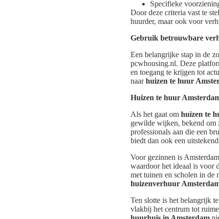
Specifieke voorziening
Door deze criteria vast te ste
huurder, maar ook voor verh
Gebruik betrouwbare verhu
Een belangrijke stap in de 
pcwhousing.nl. Deze platform
en toegang te krijgen tot act
naar
huizen te huur Amst
Huizen te huur Amsterdam
Als het gaat om
huizen te 
gewilde wijken, bekend om zi
professionals aan die een b
biedt dan ook een uitstekend
Voor gezinnen is Amsterdam
waardoor het ideaal is voor
met tuinen en scholen in de 
huizenverhuur Amsterda
Ten slotte is het belangrijk
vlakbij het centrum tot ruime
huurhuis in Amsterdam
ni