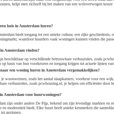
rkennen, helpt men zichzelf bij het maken van een weloverwogen keuze 
 een huis in Amsterdam huren?
sterdam biedt toegang tot een unieke cultuur, een rijke geschiedenis, e
oningmarkt, waardoor huurders vaak woningen kunnen vinden die passe
 in Amsterdam vinden?
n beschikbaar op verschillende betrouwbare verhuursites, zoals pcwho
 op basis van hun voorkeuren en toegang krijgen tot actuele lijsten va
t naar een woning huren in Amsterdam vergemakkelijken?
n je woonwensen, zoals het aantal slaapkamers, voorkeur voor een wijk,
are verhuursites, zoals pcwhousing.nl, je helpen om efficiënter door h
n in Amsterdam voor huurwoningen?
dam zijn onder andere De Pijp, bekend om zijn levendige markten en r
r en moderniteit biedt. Elke buurt heeft unieke kenmerken die aantrekke
 tot gezinnen.