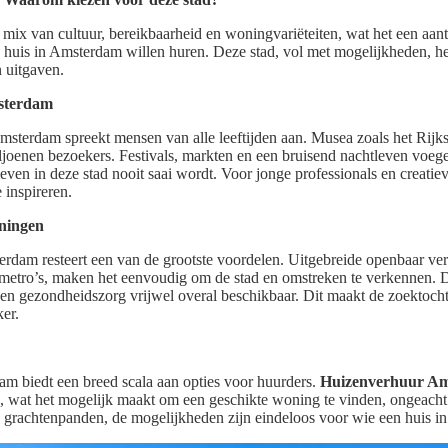
mix van cultuur, bereikbaarheid en woningvariëteiten, wat het een aan
 huis in Amsterdam willen huren. Deze stad, vol met mogelijkheden, hee
n uitgaven.
msterdam
Amsterdam spreekt mensen van alle leeftijden aan. Musea zoals het Ri
ljoenen bezoekers. Festivals, markten en een bruisend nachtleven voege
leven in deze stad nooit saai wordt. Voor jonge professionals en creatiev
inspireren.
eningen
rdam resteert een van de grootste voordelen. Uitgebreide openbaar ve
metro’s, maken het eenvoudig om de stad en omstreken te verkennen. D
 en gezondheidszorg vrijwel overal beschikbaar. Dit maakt de zoektoch
er.
 biedt een breed scala aan opties voor huurders.
Huizenverhuur A
en, wat het mogelijk maakt om een geschikte woning te vinden, ongeach
 grachtenpanden, de mogelijkheden zijn eindeloos voor wie een huis i