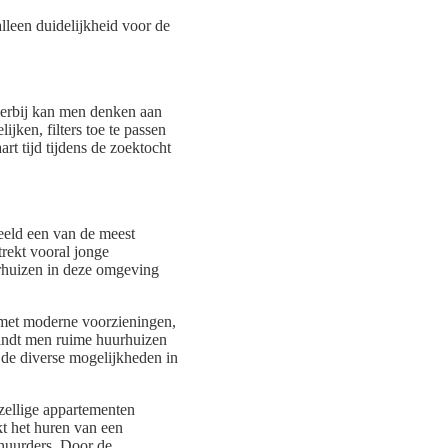
 alleen duidelijkheid voor de
ierbij kan men denken aan
ken, filters toe te passen
rt tijd tijdens de zoektocht
beeld een van de meest
trekt vooral jonge
urhuizen in deze omgeving
 met moderne voorzieningen,
vindt men ruime huurhuizen
 de diverse mogelijkheden in
ezellige appartementen
kt het huren van een
 huurders. Door de