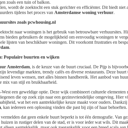
en zoals een tuin of balkon.
llen, wordt de zoektocht een stuk gerichter en efficiënter. Dit biedt niet
uurders tijdens het proces van
Amsterdamse woning verhuur
.
ursites zoals pcwhousing.nl
zoektocht naar woningen is het gebruik van betrouwbare verhuursites. H
s bieden gebruikers de mogelijkheid om eenvoudig woningen te vergelij
uele lijsten van beschikbare woningen. Dit voorkomt frustraties en bespaa
erdam
.
: Populaire buurten en wijken
huur Amsterdam
, is de keuze van de buurt cruciaal. De Pijp is bijvoor
jn levendige markten, trendy cafés en diverse restaurants. Deze buurt 
ruisend leven wensen, met alles binnen handbereik. Het aanbod van hu
e mix van stijl en bruikbaarheid.
-West een geweldige optie. Deze wijk combineert culturele elementen
 diegenen die op zoek zijn naar een gezinsvriendelijke omgeving. Hier 
nabijheid, wat het een aantrekkelijke keuze maakt voor ouders. Dankzij
m
, kan iedereen een oplossing vinden die past bij zijn of haar behoeften.
 te vermelden dat geen enkele buurt beperkt is tot één demografie. Van g
 huizen in rustiger delen van de stad, er is voor ieder wat wils. Dit maa
et alleen aantrekkelijk, maar ook toegankelijk voor een breed scala aan