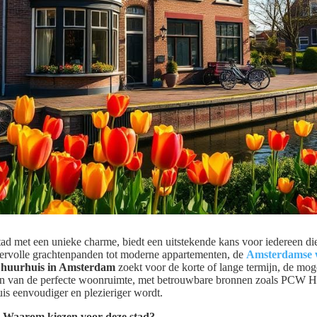
ad met een unieke charme, biedt een uitstekende kans voor iedereen di
eervolle grachtenpanden tot moderne appartementen, de
Amsterdamse 
n
huurhuis in Amsterdam
zoekt voor de korte of lange termijn, de mog
inden van de perfecte woonruimte, met betrouwbare bronnen zoals PCW 
is eenvoudiger en plezieriger wordt.
 Waarom kiezen voor deze stad?