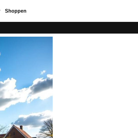
r
Shoppen