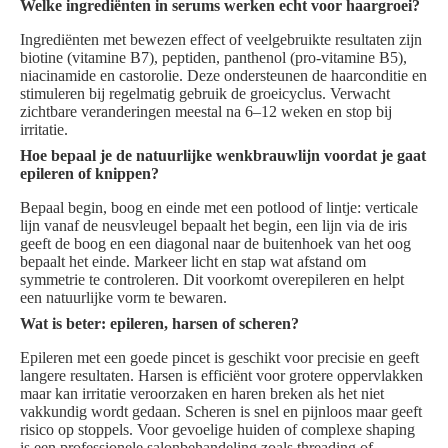
Welke ingrediënten in serums werken echt voor haargroei?
Ingrediënten met bewezen effect of veelgebruikte resultaten zijn
biotine (vitamine B7), peptiden, panthenol (pro-vitamine B5),
niacinamide en castorolie. Deze ondersteunen de haarconditie en
stimuleren bij regelmatig gebruik de groeicyclus. Verwacht
zichtbare veranderingen meestal na 6–12 weken en stop bij
irritatie.
Hoe bepaal je de natuurlijke wenkbrauwlijn voordat je gaat
epileren of knippen?
Bepaal begin, boog en einde met een potlood of lintje: verticale
lijn vanaf de neusvleugel bepaalt het begin, een lijn via de iris
geeft de boog en een diagonal naar de buitenhoek van het oog
bepaalt het einde. Markeer licht en stap wat afstand om
symmetrie te controleren. Dit voorkomt overepileren en helpt
een natuurlijke vorm te bewaren.
Wat is beter: epileren, harsen of scheren?
Epileren met een goede pincet is geschikt voor precisie en geeft
langere resultaten. Harsen is efficiënt voor grotere oppervlakken
maar kan irritatie veroorzaken en haren breken als het niet
vakkundig wordt gedaan. Scheren is snel en pijnloos maar geeft
risico op stoppels. Voor gevoelige huiden of complexe shaping
is een professionele salonbehandeling zoals threading of