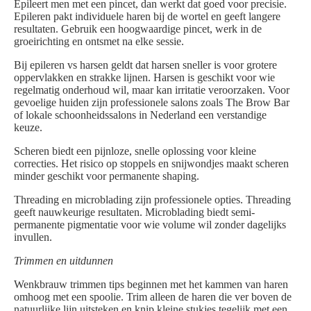
Epileert men met een pincet, dan werkt dat goed voor precisie.
Epileren pakt individuele haren bij de wortel en geeft langere
resultaten. Gebruik een hoogwaardige pincet, werk in de
groeirichting en ontsmet na elke sessie.
Bij epileren vs harsen geldt dat harsen sneller is voor grotere
oppervlakken en strakke lijnen. Harsen is geschikt voor wie
regelmatig onderhoud wil, maar kan irritatie veroorzaken. Voor
gevoelige huiden zijn professionele salons zoals The Brow Bar
of lokale schoonheidssalons in Nederland een verstandige
keuze.
Scheren biedt een pijnloze, snelle oplossing voor kleine
correcties. Het risico op stoppels en snijwondjes maakt scheren
minder geschikt voor permanente shaping.
Threading en microblading zijn professionele opties. Threading
geeft nauwkeurige resultaten. Microblading biedt semi-
permanente pigmentatie voor wie volume wil zonder dagelijks
invullen.
Trimmen en uitdunnen
Wenkbrauw trimmen tips beginnen met het kammen van haren
omhoog met een spoolie. Trim alleen de haren die ver boven de
natuurlijke lijn uitsteken en knip kleine stukjes tegelijk met een