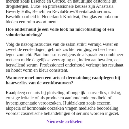
merken zoals Essence en Catrice, en natuurlijke castorolie uit
drogisterijen. Luxe- en professsionele keuzes zijn Anastasia
Beverly Hills, Benefit en RevitaBrow/RevitaLash serums.
Beschikbaarheid in Nederland: Kruidvat, Douglas en bol.com
bieden een ruim assortiment.
Hoe onderhoud je een volle look na microblading of een
salonbehandeling?
Volg de nazorginstructies van de salon strikt: vermijd water en
zweet de eerste dagen, gebruik zachte reiniging en bescherm
tegen zonlicht. Plan touch‑ups volgens de afspraak en combineer
met een milde dagelijkse verzorging en, indien aanbevolen, een
herstellend serum. Professioneel onderhoud verlengt het resultaat
en houdt vorm en kleur consistent.
Wanneer moet men een arts of dermatoloog raadplegen bij
haarverlies van de wenkbrauwen?
Raadpleeg een arts bij plotseling of ongelijk haarverlies, uitslag,
ernstige irritatie of als producten aanhoudende roodheid of
hyperpigmentatie veroorzaken. Huidziekten zoals eczeem,
alopecia of hormonale oorzaken vragen medische beoordeling
voordat cosmetische behandelingen of serums worden ingezet.
Nieuwste artikelen