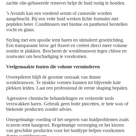
zachte olie-gebaseerde remover helpt de huid rustig te houden.
’s Avonds kan een voedend serum of castorolie worden
aangebracht. Bij een vette huid werken lichte formules met
peptiden beter. Conditioners met biotine en panthenol herstellen
vocht en glans.
Styling met een spoolie temt haren en stimuleert groeirichting.
Een transparante brow gel fixeert en creëert direct meer volume
zonder te plakken. Bescherm de wenkbrauwen tegen chloor en
zoutwater om beschadiging te voorkomen.
Veelgemaakte fouten die volume verminderen
Overepileren blijft de grootste oorzaak van dunne
wenkbrauwen. Te strakke vormen kunnen tot blijvende kale
plekken leiden. Laat een professional de eerste shaping bepalen.
Agressieve chemische behandelingen en verkeerde tools
verzwakken haren. Gebruik geen botte pincetten, te hete wax of
blekende producten zonder advies.
Onregelmatige voeding of het negeren van huidproblemen zoals
eczeem remt haargroei. Regelmatige verzorging en het kiezen
van geschikte producten voor het huidtype helpen voorkomen
dunne wenkbrauwen.