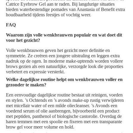
Catrice Eyebrow Gel aan te raden. Bij langdurige situaties
bieden waterbestendige pomades van Anastasia of Benefit extra
houdbaarheid tijdens feestjes of vochtig weer.
FAQ
Waarom zijn volle wenkbrauwen populair en wat doet dit
voor het gezicht?
Volle wenkbrauwen geven het gezicht meer definitie en
symmetrie. Ze creëren een jongere uitstraling en leggen extra
nadruk op de ogen. In moderne make-uptrends worden vollere
brows gezien als een natuurlijke, verzorgde look die proporties
verbetert en expressie versterkt.
Welke dagelijkse routine helpt om wenkbrauwen voller en
gezonder te maken?
Een eenvoudige dagelijkse routine bestaat uit reinigen, voeden
en stylen. ’s Ochtends en ’s avonds make-up rustig verwijderen
met micellair water of een milde oliecleanser. ’s Avonds een
voedend serum of olie aanbrengen, bijvoorbeeld een product
met peptiden, panthenol of biologische castorolie. Overdag de
haren temmen met een spoolie en fixeren met een transparante
brow gel voor meer volume en hold.