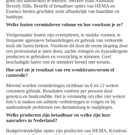
goed om haarstroken te tekenen. Merken zoals Anastasia
Beverly Hills, Benefit of betaalbare opties van HEMA en
Essence bieden geschikte tools afhankelijk van haardikte en
huidtype.
Welke fouten verminderen volume en hoe voorkom je ze?
Veelgemaakte fouten zijn overepileren, te strakke vormen, te
frequente agressieve behandelingen en gebruik van verkeerde
tools die haren breken. Voorkom dit door de eerste shaping door
een professional te laten doen, zachte reinigers en hypoallergene
producten te gebruiken en voorzichtig te trimmen. Geef
beschadigde haren rust en stimuleer herstel met serums.
Hoe snel zie je resultaat van een wenkbrauwserum of
castorolie?
Meestal worden veranderingen zichtbaar na 6 tot 12 weken
consistent gebruik. Resultaten variëren per persoon door
genetica en huidconditie. Het is verstandig om elke vier weken
foto’s te maken om subtiele verbeteringen te volgen en bij
aanhoudende problemen een dermatoloog te raadplegen.
Welke producten zijn betaalbaar en welke zijn luxe
aanraders in Nederland?
Budgetvriendelijke opties zijn producten van HEMA, Kruidvat-