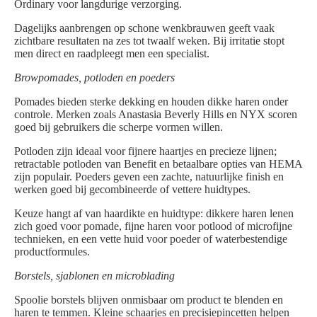
Ordinary voor langdurige verzorging.
Dagelijks aanbrengen op schone wenkbrauwen geeft vaak
zichtbare resultaten na zes tot twaalf weken. Bij irritatie stopt
men direct en raadpleegt men een specialist.
Browpomades, potloden en poeders
Pomades bieden sterke dekking en houden dikke haren onder
controle. Merken zoals Anastasia Beverly Hills en NYX scoren
goed bij gebruikers die scherpe vormen willen.
Potloden zijn ideaal voor fijnere haartjes en precieze lijnen;
retractable potloden van Benefit en betaalbare opties van HEMA
zijn populair. Poeders geven een zachte, natuurlijke finish en
werken goed bij gecombineerde of vettere huidtypes.
Keuze hangt af van haardikte en huidtype: dikkere haren lenen
zich goed voor pomade, fijne haren voor potlood of microfijne
technieken, en een vette huid voor poeder of waterbestendige
productformules.
Borstels, sjablonen en microblading
Spoolie borstels blijven onmisbaar om product te blenden en
haren te temmen. Kleine schaarjes en precisiepincetten helpen