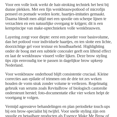
Voor een volle look werkt de hair-stroking techniek het best bij
dunne plekken. Met een fijn wenkbrauwpotlood of microfijn
penseel en pomade worden korte, haartjes-imitaties gemaakt.
Daarna blendt men altijd met een spoolie om scherpe lijnen te
verzachten en een natuurlijke overgang te krijgen; dit is een
kernprincipe van make-uptechnieken volle wenkbrauwen.
Layering zorgt voor diepte: eerst een poeder voor basisvolume,
dan het potlood voor individuele haartjes, en ten slotte een lichte,
doorzichtige gel voor textuur en houdbaarheid. Highlighting
onder de boog met een subtiele concealer geeft een liftend effect
en laat de wenkbrauw visueel voller lijken. Deze brow styling
tips zijn eenvoudig toe te passen in dagelijkse brow upkeep
Nederland.
Voor wenkbrauw onderhoud blijft consistentie cruciaal. Kleine
correcties aan epilatie of trimmen om de drie tot zes weken
houden de vorm strak zonder volume te verliezen. Regelmatig
gebruik van serums zoals RevitaBrow of biologisch castorolie
ondersteunt herstel; foto‑documentatie elke vier weken helpt de
voortgang te volgen.
Vermijd agressieve behandelingen en plan periodieke touch-ups
bij een brow-specialist bij twijfel. Voor snelle styling zijn een
spoolie en betaalbare producten als Essence Make Me Brow of