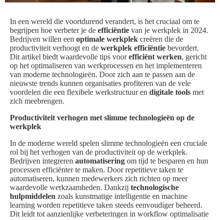
In een wereld die voortdurend verandert, is het cruciaal om te
begrijpen hoe verbeter je de
efficiëntie
van je werkplek in 2024.
Bedrijven willen een
optimale werkplek
creëren die de
productiviteit verhoogt en de
werkplek efficiëntie
bevordert.
Dit artikel biedt waardevolle tips voor
efficiënt werken
, gericht
op het optimaliseren van werkprocessen en het implementeren
van moderne technologieën. Door zich aan te passen aan de
nieuwste trends kunnen organisaties profiteren van de vele
voordelen die een flexibele werkstructuur en
digitale tools
met
zich meebrengen.
Productiviteit verhogen met slimme technologieën op de
werkplek
In de moderne wereld spelen slimme technologieën een cruciale
rol bij het verhogen van de productiviteit op de werkplek.
Bedrijven integreren
automatisering
om tijd te besparen en hun
processen efficiënter te maken. Door repetitieve taken te
automatiseren, kunnen medewerkers zich richten op meer
waardevolle werkzaamheden. Dankzij
technologische
hulpmiddelen
zoals kunstmatige intelligentie en machine
learning worden repetitieve taken steeds eenvoudiger beheerd.
Dit leidt tot aanzienlijke verbeteringen in workflow optimalisatie