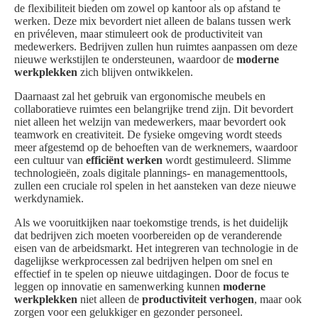
de flexibiliteit bieden om zowel op kantoor als op afstand te
werken. Deze mix bevordert niet alleen de balans tussen werk
en privéleven, maar stimuleert ook de productiviteit van
medewerkers. Bedrijven zullen hun ruimtes aanpassen om deze
nieuwe werkstijlen te ondersteunen, waardoor de
moderne
werkplekken
zich blijven ontwikkelen.
Daarnaast zal het gebruik van ergonomische meubels en
collaboratieve ruimtes een belangrijke trend zijn. Dit bevordert
niet alleen het welzijn van medewerkers, maar bevordert ook
teamwork en creativiteit. De fysieke omgeving wordt steeds
meer afgestemd op de behoeften van de werknemers, waardoor
een cultuur van
efficiënt werken
wordt gestimuleerd. Slimme
technologieën, zoals digitale plannings- en managementtools,
zullen een cruciale rol spelen in het aansteken van deze nieuwe
werkdynamiek.
Als we vooruitkijken naar toekomstige trends, is het duidelijk
dat bedrijven zich moeten voorbereiden op de veranderende
eisen van de arbeidsmarkt. Het integreren van technologie in de
dagelijkse werkprocessen zal bedrijven helpen om snel en
effectief in te spelen op nieuwe uitdagingen. Door de focus te
leggen op innovatie en samenwerking kunnen
moderne
werkplekken
niet alleen de
productiviteit verhogen
, maar ook
zorgen voor een gelukkiger en gezonder personeel.