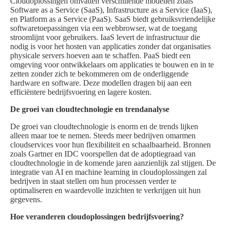
Cloudoplossingen omvatten verschillende modellen zoals
Software as a Service (SaaS), Infrastructure as a Service (IaaS),
en Platform as a Service (PaaS). SaaS biedt gebruiksvriendelijke
softwaretoepassingen via een webbrowser, wat de toegang
stroomlijnt voor gebruikers. IaaS levert de infrastructuur die
nodig is voor het hosten van applicaties zonder dat organisaties
physicale servers hoeven aan te schaffen. PaaS biedt een
omgeving voor ontwikkelaars om applicaties te bouwen en in te
zetten zonder zich te bekommeren om de onderliggende
hardware en software. Deze modellen dragen bij aan een
efficiëntere bedrijfsvoering en lagere kosten.
De groei van cloudtechnologie en trendanalyse
De groei van cloudtechnologie is enorm en de trends lijken
alleen maar toe te nemen. Steeds meer bedrijven omarmen
cloudservices voor hun flexibiliteit en schaalbaarheid. Bronnen
zoals Gartner en IDC voorspellen dat de adoptiegraad van
cloudtechnologie in de komende jaren aanzienlijk zal stijgen. De
integratie van AI en machine learning in cloudoplossingen zal
bedrijven in staat stellen om hun processen verder te
optimaliseren en waardevolle inzichten te verkrijgen uit hun
gegevens.
Hoe veranderen cloudoplossingen bedrijfsvoering?