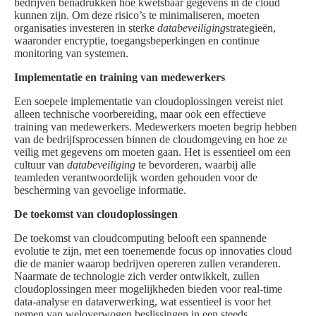
bedrijven benadrukken hoe kwetsbaar gegevens in de cloud
kunnen zijn. Om deze risico’s te minimaliseren, moeten
organisaties investeren in sterke
databeveiliging
strategieën,
waaronder encryptie, toegangsbeperkingen en continue
monitoring van systemen.
Implementatie en training van medewerkers
Een soepele implementatie van cloudoplossingen vereist niet
alleen technische voorbereiding, maar ook een effectieve
training van medewerkers. Medewerkers moeten begrip hebben
van de bedrijfsprocessen binnen de cloudomgeving en hoe ze
veilig met gegevens om moeten gaan. Het is essentieel om een
cultuur van
databeveiliging
te bevorderen, waarbij alle
teamleden verantwoordelijk worden gehouden voor de
bescherming van gevoelige informatie.
De toekomst van cloudoplossingen
De toekomst van cloudcomputing belooft een spannende
evolutie te zijn, met een toenemende focus op innovaties cloud
die de manier waarop bedrijven opereren zullen veranderen.
Naarmate de technologie zich verder ontwikkelt, zullen
cloudoplossingen meer mogelijkheden bieden voor real-time
data-analyse en dataverwerking, wat essentieel is voor het
nemen van weloverwogen beslissingen in een steeds