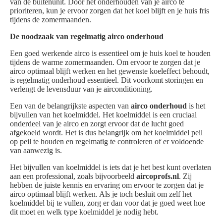
van de buitenunit. Door het onderhouden van je airco te
prioriteren, kun je ervoor zorgen dat het koel blijft en je huis fris
tijdens de zomermaanden.
De noodzaak van regelmatig airco onderhoud
Een goed werkende airco is essentieel om je huis koel te houden
tijdens de warme zomermaanden. Om ervoor te zorgen dat je
airco optimaal blijft werken en het gewenste koeleffect behoudt,
is regelmatig onderhoud essentieel. Dit voorkomt storingen en
verlengt de levensduur van je airconditioning.
Een van de belangrijkste aspecten van
airco onderhoud
is het
bijvullen van het koelmiddel. Het koelmiddel is een cruciaal
onderdeel van je airco en zorgt ervoor dat de lucht goed
afgekoeld wordt. Het is dus belangrijk om het koelmiddel peil
op peil te houden en regelmatig te controleren of er voldoende
van aanwezig is.
Het bijvullen van koelmiddel is iets dat je het best kunt overlaten
aan een professional, zoals bijvoorbeeld
aircoprofs.nl
. Zij
hebben de juiste kennis en ervaring om ervoor te zorgen dat je
airco optimaal blijft werken. Als je toch besluit om zelf het
koelmiddel bij te vullen, zorg er dan voor dat je goed weet hoe
dit moet en welk type koelmiddel je nodig hebt.