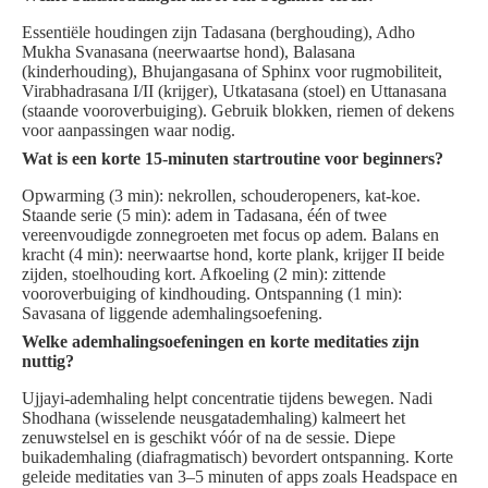
Essentiële houdingen zijn Tadasana (berghouding), Adho
Mukha Svanasana (neerwaartse hond), Balasana
(kinderhouding), Bhujangasana of Sphinx voor rugmobiliteit,
Virabhadrasana I/II (krijger), Utkatasana (stoel) en Uttanasana
(staande vooroverbuiging). Gebruik blokken, riemen of dekens
voor aanpassingen waar nodig.
Wat is een korte 15-minuten startroutine voor beginners?
Opwarming (3 min): nekrollen, schouderopeners, kat-koe.
Staande serie (5 min): adem in Tadasana, één of twee
vereenvoudigde zonnegroeten met focus op adem. Balans en
kracht (4 min): neerwaartse hond, korte plank, krijger II beide
zijden, stoelhouding kort. Afkoeling (2 min): zittende
vooroverbuiging of kindhouding. Ontspanning (1 min):
Savasana of liggende ademhalingsoefening.
Welke ademhalingsoefeningen en korte meditaties zijn
nuttig?
Ujjayi-ademhaling helpt concentratie tijdens bewegen. Nadi
Shodhana (wisselende neusgatademhaling) kalmeert het
zenuwstelsel en is geschikt vóór of na de sessie. Diepe
buikademhaling (diafragmatisch) bevordert ontspanning. Korte
geleide meditaties van 3–5 minuten of apps zoals Headspace en