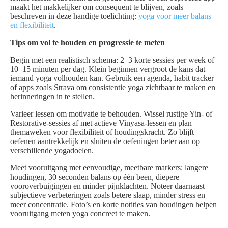
maakt het makkelijker om consequent te blijven, zoals
beschreven in deze handige toelichting:
yoga voor meer balans
en flexibiliteit
.
Tips om vol te houden en progressie te meten
Begin met een realistisch schema: 2–3 korte sessies per week of
10–15 minuten per dag. Klein beginnen vergroot de kans dat
iemand yoga volhouden kan. Gebruik een agenda, habit tracker
of apps zoals Strava om consistentie yoga zichtbaar te maken en
herinneringen in te stellen.
Varieer lessen om motivatie te behouden. Wissel rustige Yin- of
Restorative-sessies af met actieve Vinyasa-lessen en plan
themaweken voor flexibiliteit of houdingskracht. Zo blijft
oefenen aantrekkelijk en sluiten de oefeningen beter aan op
verschillende yogadoelen.
Meet vooruitgang met eenvoudige, meetbare markers: langere
houdingen, 30 seconden balans op één been, diepere
vooroverbuigingen en minder pijnklachten. Noteer daarnaast
subjectieve verbeteringen zoals betere slaap, minder stress en
meer concentratie. Foto’s en korte notities van houdingen helpen
vooruitgang meten yoga concreet te maken.