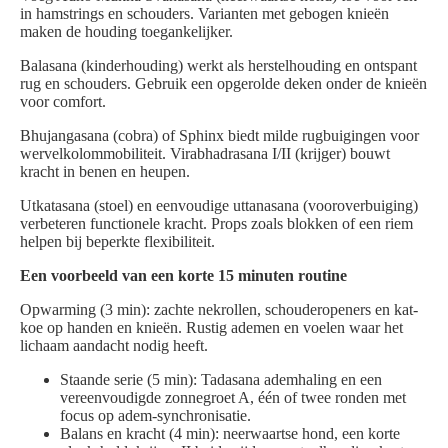
in hamstrings en schouders. Varianten met gebogen knieën
maken de houding toegankelijker.
Balasana (kinderhouding) werkt als herstelhouding en ontspant
rug en schouders. Gebruik een opgerolde deken onder de knieën
voor comfort.
Bhujangasana (cobra) of Sphinx biedt milde rugbuigingen voor
wervelkolommobiliteit. Virabhadrasana I/II (krijger) bouwt
kracht in benen en heupen.
Utkatasana (stoel) en eenvoudige uttanasana (vooroverbuiging)
verbeteren functionele kracht. Props zoals blokken of een riem
helpen bij beperkte flexibiliteit.
Een voorbeeld van een korte 15 minuten routine
Opwarming (3 min): zachte nekrollen, schouderopeners en kat-
koe op handen en knieën. Rustig ademen en voelen waar het
lichaam aandacht nodig heeft.
Staande serie (5 min): Tadasana ademhaling en een
vereenvoudigde zonnegroet A, één of twee ronden met
focus op adem-synchronisatie.
Balans en kracht (4 min): neerwaartse hond, een korte