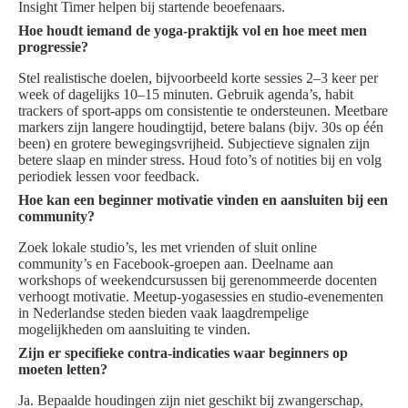
Insight Timer helpen bij startende beoefenaars.
Hoe houdt iemand de yoga-praktijk vol en hoe meet men
progressie?
Stel realistische doelen, bijvoorbeeld korte sessies 2–3 keer per
week of dagelijks 10–15 minuten. Gebruik agenda’s, habit
trackers of sport-apps om consistentie te ondersteunen. Meetbare
markers zijn langere houdingtijd, betere balans (bijv. 30s op één
been) en grotere bewegingsvrijheid. Subjectieve signalen zijn
betere slaap en minder stress. Houd foto’s of notities bij en volg
periodiek lessen voor feedback.
Hoe kan een beginner motivatie vinden en aansluiten bij een
community?
Zoek lokale studio’s, les met vrienden of sluit online
community’s en Facebook-groepen aan. Deelname aan
workshops of weekendcursussen bij gerenommeerde docenten
verhoogt motivatie. Meetup-yogasessies en studio-evenementen
in Nederlandse steden bieden vaak laagdrempelige
mogelijkheden om aansluiting te vinden.
Zijn er specifieke contra-indicaties waar beginners op
moeten letten?
Ja. Bepaalde houdingen zijn niet geschikt bij zwangerschap,