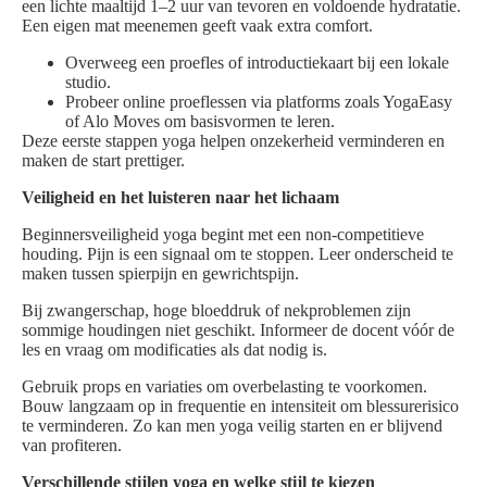
een lichte maaltijd 1–2 uur van tevoren en voldoende hydratatie.
Een eigen mat meenemen geeft vaak extra comfort.
Overweeg een proefles of introductiekaart bij een lokale
studio.
Probeer online proeflessen via platforms zoals YogaEasy
of Alo Moves om basisvormen te leren.
Deze eerste stappen yoga helpen onzekerheid verminderen en
maken de start prettiger.
Veiligheid en het luisteren naar het lichaam
Beginnersveiligheid yoga begint met een non-competitieve
houding. Pijn is een signaal om te stoppen. Leer onderscheid te
maken tussen spierpijn en gewrichtspijn.
Bij zwangerschap, hoge bloeddruk of nekproblemen zijn
sommige houdingen niet geschikt. Informeer de docent vóór de
les en vraag om modificaties als dat nodig is.
Gebruik props en variaties om overbelasting te voorkomen.
Bouw langzaam op in frequentie en intensiteit om blessurerisico
te verminderen. Zo kan men yoga veilig starten en er blijvend
van profiteren.
Verschillende stijlen yoga en welke stijl te kiezen