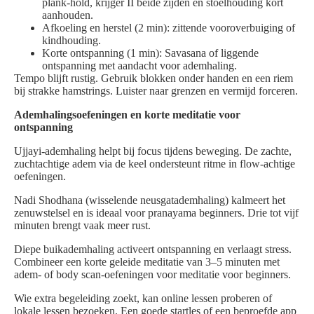
plank-hold, krijger II beide zijden en stoelhouding kort
aanhouden.
Afkoeling en herstel (2 min): zittende vooroverbuiging of
kindhouding.
Korte ontspanning (1 min): Savasana of liggende
ontspanning met aandacht voor ademhaling.
Tempo blijft rustig. Gebruik blokken onder handen en een riem
bij strakke hamstrings. Luister naar grenzen en vermijd forceren.
Ademhalingsoefeningen en korte meditatie voor
ontspanning
Ujjayi-ademhaling helpt bij focus tijdens beweging. De zachte,
zuchtachtige adem via de keel ondersteunt ritme in flow-achtige
oefeningen.
Nadi Shodhana (wisselende neusgatademhaling) kalmeert het
zenuwstelsel en is ideaal voor pranayama beginners. Drie tot vijf
minuten brengt vaak meer rust.
Diepe buikademhaling activeert ontspanning en verlaagt stress.
Combineer een korte geleide meditatie van 3–5 minuten met
adem- of body scan-oefeningen voor meditatie voor beginners.
Wie extra begeleiding zoekt, kan online lessen proberen of
lokale lessen bezoeken. Een goede startles of een beproefde app