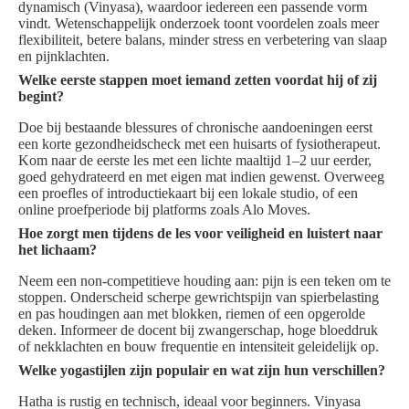
dynamisch (Vinyasa), waardoor iedereen een passende vorm
vindt. Wetenschappelijk onderzoek toont voordelen zoals meer
flexibiliteit, betere balans, minder stress en verbetering van slaap
en pijnklachten.
Welke eerste stappen moet iemand zetten voordat hij of zij
begint?
Doe bij bestaande blessures of chronische aandoeningen eerst
een korte gezondheidscheck met een huisarts of fysiotherapeut.
Kom naar de eerste les met een lichte maaltijd 1–2 uur eerder,
goed gehydrateerd en met eigen mat indien gewenst. Overweeg
een proefles of introductiekaart bij een lokale studio, of een
online proefperiode bij platforms zoals Alo Moves.
Hoe zorgt men tijdens de les voor veiligheid en luistert naar
het lichaam?
Neem een non-competitieve houding aan: pijn is een teken om te
stoppen. Onderscheid scherpe gewrichtspijn van spierbelasting
en pas houdingen aan met blokken, riemen of een opgerolde
deken. Informeer de docent bij zwangerschap, hoge bloeddruk
of nekklachten en bouw frequentie en intensiteit geleidelijk op.
Welke yogastijlen zijn populair en wat zijn hun verschillen?
Hatha is rustig en technisch, ideaal voor beginners. Vinyasa