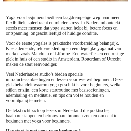
Yoga voor beginners biedt een laagdrempelige weg naar meer
flexibiliteit, spierkracht en minder stress. In Nederland ontdekt
steeds meer mensen dat yoga starten helpt bij betere focus en
ontspanning, ongeacht leeftijd of huidige conditie.
Voor de eerste yogales is praktische voorbereiding belangrijk.
Kies ademende, rekbare kleding en een degelijke yogamat van
merken zoals Manduka of Liforme. Een waterfles en een rustige
plek in huis of een studio in Amsterdam, Rotterdam of Utrecht
maken de start eenvoudiger.
Veel Nederlandse studio’s bieden speciale
introductieaanbiedingen en lessen voor wie wil beginnen. Deze
gids behandelt waarom yoga geschikt is voor beginners, welke
stijlen er zijn, een korte startroutine met basisoefeningen,
ademhaling en meditatie, en tips om vol te houden en
vooruitgang te meten.
De tekst richt zich op lezers in Nederland die praktische,
haalbare stappen en betrouwbare bronnen zoeken om echt te
beginnen met yoga voor beginners.
Hoe start je met yoga voor beginners?