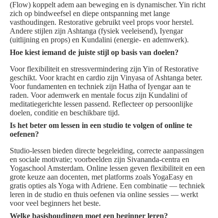
(Flow) koppelt adem aan beweging en is dynamischer. Yin richt
zich op bindweefsel en diepe ontspanning met lange
vasthoudingen. Restorative gebruikt veel props voor herstel.
Andere stijlen zijn Ashtanga (fysiek veeleisend), Iyengar
(uitlijning en props) en Kundalini (energie- en ademwerk).
Hoe kiest iemand de juiste stijl op basis van doelen?
Voor flexibiliteit en stressvermindering zijn Yin of Restorative
geschikt. Voor kracht en cardio zijn Vinyasa of Ashtanga beter.
Voor fundamenten en techniek zijn Hatha of Iyengar aan te
raden. Voor ademwerk en mentale focus zijn Kundalini of
meditatiegerichte lessen passend. Reflecteer op persoonlijke
doelen, conditie en beschikbare tijd.
Is het beter om lessen in een studio te volgen of online te
oefenen?
Studio-lessen bieden directe begeleiding, correcte aanpassingen
en sociale motivatie; voorbeelden zijn Sivananda-centra en
Yogaschool Amsterdam. Online lessen geven flexibiliteit en een
grote keuze aan docenten, met platforms zoals YogaEasy en
gratis opties als Yoga with Adriene. Een combinatie — techniek
leren in de studio en thuis oefenen via online sessies — werkt
voor veel beginners het beste.
Welke basishoudingen moet een beginner leren?