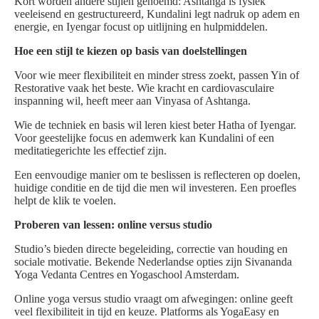
Kort worden andere stijlen genoemd: Ashtanga is fysiek
veeleisend en gestructureerd, Kundalini legt nadruk op adem en
energie, en Iyengar focust op uitlijning en hulpmiddelen.
Hoe een stijl te kiezen op basis van doelstellingen
Voor wie meer flexibiliteit en minder stress zoekt, passen Yin of
Restorative vaak het beste. Wie kracht en cardiovasculaire
inspanning wil, heeft meer aan Vinyasa of Ashtanga.
Wie de techniek en basis wil leren kiest beter Hatha of Iyengar.
Voor geestelijke focus en ademwerk kan Kundalini of een
meditatiegerichte les effectief zijn.
Een eenvoudige manier om te beslissen is reflecteren op doelen,
huidige conditie en de tijd die men wil investeren. Een proefles
helpt de klik te voelen.
Proberen van lessen: online versus studio
Studio’s bieden directe begeleiding, correctie van houding en
sociale motivatie. Bekende Nederlandse opties zijn Sivananda
Yoga Vedanta Centres en Yogaschool Amsterdam.
Online yoga versus studio vraagt om afwegingen: online geeft
veel flexibiliteit in tijd en keuze. Platforms als YogaEasy en