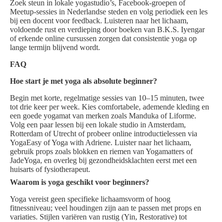
Zoek steun in lokale yogastudio’s, Facebook-groepen of
Meetup-sessies in Nederlandse steden en volg periodiek een les
bij een docent voor feedback. Luisteren naar het lichaam,
voldoende rust en verdieping door boeken van B.K.S. Iyengar
of erkende online cursussen zorgen dat consistentie yoga op
lange termijn blijvend wordt.
FAQ
Hoe start je met yoga als absolute beginner?
Begin met korte, regelmatige sessies van 10–15 minuten, twee
tot drie keer per week. Kies comfortabele, ademende kleding en
een goede yogamat van merken zoals Manduka of Liforme.
Volg een paar lessen bij een lokale studio in Amsterdam,
Rotterdam of Utrecht of probeer online introductielessen via
YogaEasy of Yoga with Adriene. Luister naar het lichaam,
gebruik props zoals blokken en riemen van Yogamatters of
JadeYoga, en overleg bij gezondheidsklachten eerst met een
huisarts of fysiotherapeut.
Waarom is yoga geschikt voor beginners?
Yoga vereist geen specifieke lichaamsvorm of hoog
fitnessniveau; veel houdingen zijn aan te passen met props en
variaties. Stijlen variëren van rustig (Yin, Restorative) tot