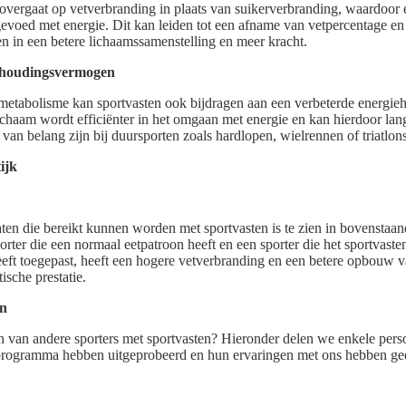
 overgaat op vetverbranding in plaats van suikerverbranding, waardoor
gevoed met energie. Dit kan leiden tot een afname van vetpercentage e
en in een betere lichaamssamenstelling en meer kracht.
thoudingsvermogen
metabolisme kan sportvasten ook bijdragen aan een verbeterde energie
chaam wordt efficiënter in het omgaan met energie en kan hierdoor lan
van belang zijn bij duursporten zoals hardlopen, wielrennen of triatlons
ijk
ten die bereikt kunnen worden met sportvasten is te zien in bovenstaand
sporter die een normaal eetpatroon heeft en een sporter die het sportvas
eeft toegepast, heeft een hogere vetverbranding en een betere opbouw 
tische prestatie.
en
 van andere sporters met sportvasten? Hieronder delen we enkele pers
n programma hebben uitgeprobeerd en hun ervaringen met ons hebben ge