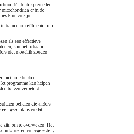
chondriën in de spiercellen.
r mitochondriën er in de
ties kunnen zijn.
te trainen om efficiënter om
zen als een effectieve
teiten, kan het lichaam
ders niet mogelijk zouden
deze methode hebben
 Het programma kan helpen
den tot een verbeterd
ultaten behalen die anders
reen geschikt is en dat
tie zijn om te overwegen. Het
aat informeren en begeleiden,