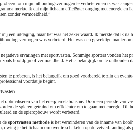
eprobeerd om mijn uithoudingsvermogen te verbeteren en ik was aange
gramma merkte ik dat mijn lichaam efficiënter omging met energie en ik
ietsen zonder vermoeidheid.”
 mij een uitdaging, maar het was het zeker waard. Ik merkte dat ik na 
 uithoudingsvermogen was verbeterd. Het was een geweldige manier om 
”
le negatieve ervaringen met sportvasten. Sommige sporters vonden het 
 zoals hoofdpijn of vermoeidheid. Het is belangrijk om te onthouden d
ten te proberen, is het belangrijk om goed voorbereid te zijn en eventu
rofessional voordat je begint.
tvasten
 het optimaliseren van het energiemetabolisme. Door een periode van va
 worden de spieren getraind om efficiënter om te gaan met energie. Dit h
uleerd en de spieropbouw wordt verbeterd.
an de
sportvasten methode
is het verminderen van de inname van kool
, dwing je het lichaam om over te schakelen op de vetverbranding als 