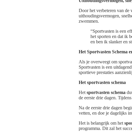
Uithoudingsvermogen, snel
Door het verbeteren van de 
uithoudingsvermogen, snelhei
zwemmen.
“Sportvasten is een ef
het sporten en dat ik 
en ben ik slanker en s
Het Sportvasten Schema 
Als je overweegt om sportvas
Sportvasten is een uitdagend 
sportieve prestaties aanzienli
Het sportvasten schema
Het
sportvasten schema
duu
de eerste drie dagen. Tijdens
Na de eerste drie dagen begi
vetten, en doe je dagelijks i
Het is belangrijk om het
spo
programma. Dit zal het succ