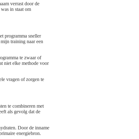
naam verrast door de
 was in staat om
het programma sneller
mijn training naar een
programma te zwaar of
at niet elke methode voor
ele vragen of zorgen te
sten te combineren met
eeft als gevolg dat de
hydraten. Door de inname
primaire energiebron.