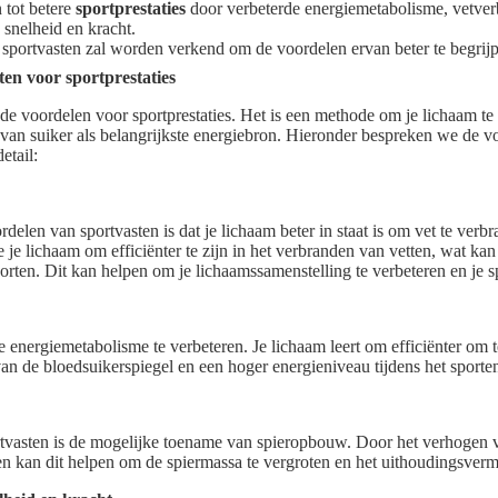
 tot betere
sportprestaties
door verbeterde energiemetabolisme, vetver
snelheid en kracht.
sportvasten zal worden verkend om de voordelen ervan beter te begrij
en voor sportprestaties
nde voordelen voor sportprestaties. Het is een methode om je lichaam te
 van suiker als belangrijkste energiebron. Hieronder bespreken we de v
etail:
delen van sportvasten is dat je lichaam beter in staat is om vet te verbr
 je lichaam om efficiënter te zijn in het verbranden van vetten, wat kan
orten. Dit kan helpen om je lichaamssamenstelling te verbeteren en je s
 energiemetabolisme te verbeteren. Je lichaam leert om efficiënter om 
van de bloedsuikerspiegel en een hoger energieniveau tijdens het sporte
tvasten is de mogelijke toename van spieropbouw. Door het verhogen va
sten kan dit helpen om de spiermassa te vergroten en het uithoudingsver