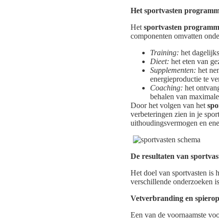
Het sportvasten program
Het
sportvasten program
componenten omvatten onde
Training:
het dagelijks
Dieet:
het eten van ge
Supplementen:
het nem
energieproductie te ve
Coaching:
het ontvang
behalen van maximale 
Door het volgen van het
spo
verbeteringen zien in je spor
uithoudingsvermogen en ener
De resultaten van sportvas
Het doel van sportvasten is 
verschillende onderzoeken is
Vetverbranding en spier
Een van de voornaamste voor