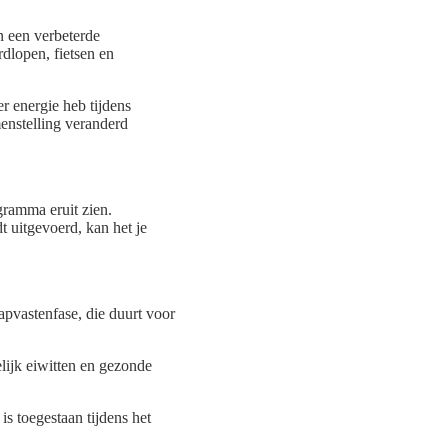
n een verbeterde
dlopen, fietsen en
er energie heb tijdens
menstelling veranderd
gramma eruit zien.
t uitgevoerd, kan het je
sapvastenfase, die duurt voor
elijk eiwitten en gezonde
is toegestaan tijdens het