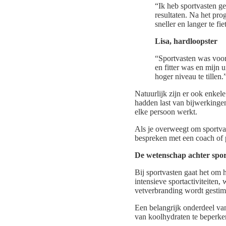
“Ik heb sportvasten g
resultaten. Na het pro
sneller en langer te f
Lisa, hardloopster
“Sportvasten was voor
en fitter was en mijn
hoger niveau te tillen.
Natuurlijk zijn er ook enke
hadden last van bijwerkingen
elke persoon werkt.
Als je overweegt om sportvas
bespreken met een coach of p
De wetenschap achter spor
Bij sportvasten gaat het om
intensieve sportactiviteiten,
vetverbranding wordt gestim
Een belangrijk onderdeel v
van koolhydraten te beperken