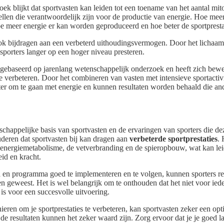
ek blijkt dat sportvasten kan leiden tot een toename van het aantal mito
llen die verantwoordelijk zijn voor de productie van energie. Hoe mee
oe meer energie er kan worden geproduceerd en hoe beter de sportpresta
ok bijdragen aan een verbeterd uithoudingsvermogen. Door het lichaam 
sporters langer op een hoger niveau presteren.
 gebaseerd op jarenlang wetenschappelijk onderzoek en heeft zich bewe
e verbeteren. Door het combineren van vasten met intensieve sportactivi
ter om te gaan met energie en kunnen resultaten worden behaald die an
schappelijke basis van sportvasten en de ervaringen van sporters die 
deren dat sportvasten bij kan dragen aan
verbeterde sportprestaties
.
t energiemetabolisme, de vetverbranding en de spieropbouw, wat kan lei
id en kracht.
 en programma goed te implementeren en te volgen, kunnen sporters res
n geweest. Het is wel belangrijk om te onthouden dat het niet voor iede
 is voor een succesvolle uitvoering.
ieren om je sportprestaties te verbeteren, kan sportvasten zeker een op
 de resultaten kunnen het zeker waard zijn. Zorg ervoor dat je je goed l