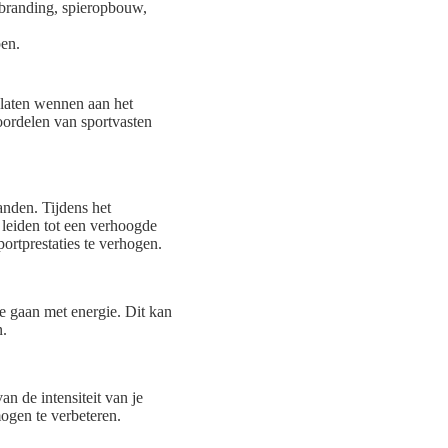
branding, spieropbouw,
pen.
 laten wennen aan het
oordelen van sportvasten
anden. Tijdens het
 leiden tot een verhoogde
portprestaties te verhogen.
te gaan met energie. Dit kan
n.
n de intensiteit van je
mogen te verbeteren.