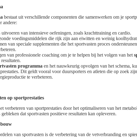
ma
ma
bestaat uit verschillende componenten die samenwerken om je sportpr
r andere:
 uitvoeren van intensieve oefeningen, zoals krachttraining en cardio.
zonde voedingsmiddelen die rijk zijn aan eiwitten en weinig koolhydrat
en van speciale supplementen die het sportvasten proces ondersteune
rbeteren.
en van professionele coaching om je te helpen bij het volgen van het
s
resultaten.
rtvasten programma
en het nauwkeurig opvolgen van het schema, kun
tprestaties. Dit geldt vooral voor duursporters en atleten die op zoek z
gieproductie te verbeteren.
ten op sportprestaties
het verbeteren van sportprestaties door het optimaliseren van het metabo
 gebleken dat sportvasten positieve resultaten kan opleveren.
opbouw
delen van sportvasten is de verbetering van de vetverbranding en sp