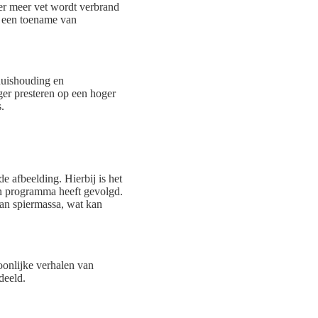
 er meer vet wordt verbrand
n een toename van
huishouding en
ger presteren op een hoger
.
e afbeelding. Hierbij is het
ten programma heeft gevolgd.
van spiermassa, wat kan
oonlijke verhalen van
deeld.