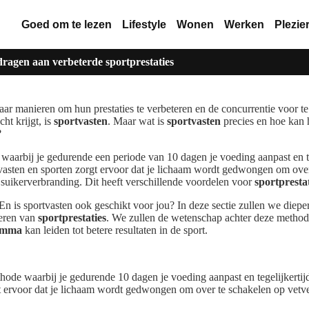
Goed om te lezen
Lifestyle
Wonen
Werken
Plezie
dragen aan verbeterde sportprestaties
 naar manieren om hun prestaties te verbeteren en de concurrentie voor t
cht krijgt, is
sportvasten
. Maar wat is
sportvasten
precies en hoe kan 
?
waarbij je gedurende een periode van 10 dagen je voeding aanpast en teg
vasten en sporten zorgt ervoor dat je lichaam wordt gedwongen om ove
 suikerverbranding. Dit heeft verschillende voordelen voor
sportpresta
En is sportvasten ook geschikt voor jou? In deze sectie zullen we diep
teren van
sportprestaties
. We zullen de wetenschap achter deze method
ramma
kan leiden tot betere resultaten in de sport.
hode waarbij je gedurende 10 dagen je voeding aanpast en tegelijkertijd 
 ervoor dat je lichaam wordt gedwongen om over te schakelen op vetve