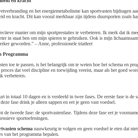
heid en kracht
vetverbranding en het energiemetabolisme kan sportvasten bijdragen aa
d en kracht. Dit kan vooral merkbaar zijn tijdens duursporten zoals har
fectieve manier om mijn sportprestaties te verbeteren. Ik merk dat ik me
beter in staat ben om mijn spieren te gebruiken. Ook is mijn lichaamssa
terker geworden.” – Anne, professionele triatleet
en Programma
ten toe te passen, is het belangrijk om te weten hoe het schema en pro
proces dat veel discipline en toewijding vereist, maar als het goed word
jk verbeteren.
rt in totaal 10 dagen en is verdeeld in twee fases. De eerste fase is de 
 deze fase drink je alleen sappen en eet je geen vast voedsel.
nt de tweede fase: de sportvastenfase. Tijdens deze fase eet je voornam
ntensieve sportoefeningen.
rtvasten schema
nauwkeurig te volgen en geen voedsel te eten dat niet 
es van het programma bepalen.