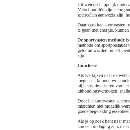
Uit wetenschappelijk onderzo
Mitochondriën zijn celorgane
spiercellen aanwezig zijn, h
Daarnaast kan sportvasten o
te gaan met energie, kunnen 
De
sportvasten methode
is
methode om sportprestaties t
getraind worden om efficiën
zijn.
Conclusie
Als we kijken naar de weten
toegepast, kunnen we conclu
bij het optimaliseren van he
uithoudingsvermogen, snelhe
Door het sportvasten schema
misschien niet mogelijk ware
goede begeleiding essentieel
Als je op zoek bent naar man
kan een uitdaging zijn, maar