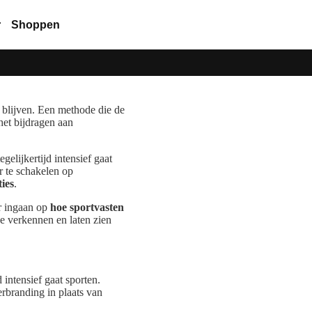
r
Shoppen
e blijven. Een methode die de
het bijdragen aan
elijkertijd intensief gaat
r te schakelen op
ties
.
er ingaan op
hoe sportvasten
e verkennen en laten zien
intensief gaat sporten.
rbranding in plaats van