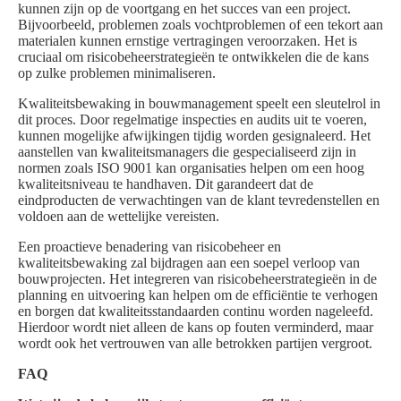
kunnen zijn op de voortgang en het succes van een project.
Bijvoorbeeld, problemen zoals vochtproblemen of een tekort aan
materialen kunnen ernstige vertragingen veroorzaken. Het is
cruciaal om risicobeheerstrategieën te ontwikkelen die de kans
op zulke problemen minimaliseren.
Kwaliteitsbewaking in bouwmanagement speelt een sleutelrol in
dit proces. Door regelmatige inspecties en audits uit te voeren,
kunnen mogelijke afwijkingen tijdig worden gesignaleerd. Het
aanstellen van kwaliteitsmanagers die gespecialiseerd zijn in
normen zoals ISO 9001 kan organisaties helpen om een hoog
kwaliteitsniveau te handhaven. Dit garandeert dat de
eindproducten de verwachtingen van de klant tevredenstellen en
voldoen aan de wettelijke vereisten.
Een proactieve benadering van risicobeheer en
kwaliteitsbewaking zal bijdragen aan een soepel verloop van
bouwprojecten. Het integreren van risicobeheerstrategieën in de
planning en uitvoering kan helpen om de efficiëntie te verhogen
en borgen dat kwaliteitsstandaarden continu worden nageleefd.
Hierdoor wordt niet alleen de kans op fouten verminderd, maar
wordt ook het vertrouwen van alle betrokken partijen vergroot.
FAQ