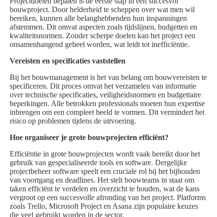
Projectdoelen bepalen is de eerste stap in een succesvol
bouwproject. Door helderheid te scheppen over wat men wil
bereiken, kunnen alle belanghebbenden hun inspanningen
afstemmen. Dit omvat aspecten zoals tijdslijnen, budgetten en
kwaliteitsnormen. Zonder scherpe doelen kan het project een
onsamenhangend geheel worden, wat leidt tot inefficiëntie.
Vereisten en specificaties vaststellen
Bij het bouwmanagement is het van belang om bouwvereisten te
specificeren. Dit proces omvat het verzamelen van informatie
over technische specificaties, veiligheidsnormen en budgettaire
beperkingen. Alle betrokken professionals moeten hun expertise
inbrengen om een compleet beeld te vormen. Dit vermindert het
risico op problemen tijdens de uitvoering.
Hoe organiseer je grote bouwprojecten efficiënt?
Efficiëntie in grote bouwprojecten wordt vaak bereikt door het
gebruik van gespecialiseerde tools en software. Dergelijke
projectbeheer software speelt een cruciale rol bij het bijhouden
van voortgang en deadlines. Het stelt bouwteams in staat om
taken efficiënt te verdelen en overzicht te houden, wat de kans
vergroot op een succesvolle afronding van het project. Platforms
zoals Trello, Microsoft Project en Asana zijn populaire keuzes
die veel gebruikt worden in de sector.