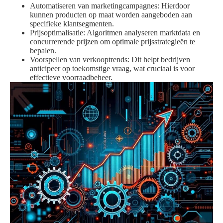
Automatiseren van marketingcampagnes: Hierdoor
kunnen producten op maat worden aangeboden aan
specifieke klantsegmenten.
Prijsoptimalisatie: Algoritmen analyseren marktdata en
concurrerende prijzen om optimale prijsstrategieën te
bepalen.
Voorspellen van verkooptrends: Dit helpt bedrijven
anticipeer op toekomstige vraag, wat cruciaal is voor
effectieve voorraadbeheer.