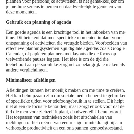
plannen voor persoonlijke activiteiten, is het gemakkelijker om
je me-time serieus te nemen en daadwerkelijk te genieten van
deze momenten.
Gebruik een planning of agenda
Een goede agenda is een krachtige tool in het inboeken van me-
time. Dit betekent dat men specifieke momenten inplant voor
ontspanning of activiteiten die vreugde bieden. Voorbeelden van
effectieve planningsystemen zijn digitale agendas zoals Google
Calendar, of papieren planners met layouts die de focus op
welverdiende pauzes leggen. Het idee is om de tijd die
toebehoort aan persoonlijke zorg net zo belangrijk te maken als
andere verplichtingen.
Minimaliseer afleidingen
Afleidingen kunnen het moeilijk maken om me-time te creëren.
Het kan behulpzaam zijn om sociale media beperkt te gebruiken
of specifieke tijden voor telefoongebruik in te stellen. Dit helpt
niet alleen de focus te behouden, maar zorgt er ook voor dat de
tijd die men voor zichzelf inplant, daadwerkelijk benut wordt.
Het toepassen van technieken zoals het uitschakelen van
meldingen of het creëren van een rustige ruimte draagt bij aan
verhoogde productiviteit en een ontspannen gemoedstoestand.