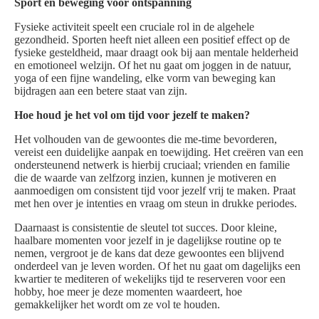
Sport en beweging voor ontspanning
Fysieke activiteit speelt een cruciale rol in de algehele
gezondheid. Sporten heeft niet alleen een positief effect op de
fysieke gesteldheid, maar draagt ook bij aan mentale helderheid
en emotioneel welzijn. Of het nu gaat om joggen in de natuur,
yoga of een fijne wandeling, elke vorm van beweging kan
bijdragen aan een betere staat van zijn.
Hoe houd je het vol om tijd voor jezelf te maken?
Het volhouden van de gewoontes die me-time bevorderen,
vereist een duidelijke aanpak en toewijding. Het creëren van een
ondersteunend netwerk is hierbij cruciaal; vrienden en familie
die de waarde van zelfzorg inzien, kunnen je motiveren en
aanmoedigen om consistent tijd voor jezelf vrij te maken. Praat
met hen over je intenties en vraag om steun in drukke periodes.
Daarnaast is consistentie de sleutel tot succes. Door kleine,
haalbare momenten voor jezelf in je dagelijkse routine op te
nemen, vergroot je de kans dat deze gewoontes een blijvend
onderdeel van je leven worden. Of het nu gaat om dagelijks een
kwartier te mediteren of wekelijks tijd te reserveren voor een
hobby, hoe meer je deze momenten waardeert, hoe
gemakkelijker het wordt om ze vol te houden.