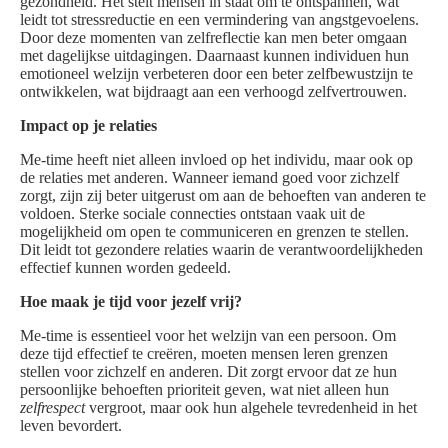
gezondheid. Het stelt mensen in staat om te ontspannen, wat
leidt tot stressreductie en een vermindering van angstgevoelens.
Door deze momenten van zelfreflectie kan men beter omgaan
met dagelijkse uitdagingen. Daarnaast kunnen individuen hun
emotioneel welzijn verbeteren door een beter zelfbewustzijn te
ontwikkelen, wat bijdraagt aan een verhoogd zelfvertrouwen.
Impact op je relaties
Me-time heeft niet alleen invloed op het individu, maar ook op
de relaties met anderen. Wanneer iemand goed voor zichzelf
zorgt, zijn zij beter uitgerust om aan de behoeften van anderen te
voldoen. Sterke sociale connecties ontstaan vaak uit de
mogelijkheid om open te communiceren en grenzen te stellen.
Dit leidt tot gezondere relaties waarin de verantwoordelijkheden
effectief kunnen worden gedeeld.
Hoe maak je tijd voor jezelf vrij?
Me-time is essentieel voor het welzijn van een persoon. Om
deze tijd effectief te creëren, moeten mensen leren grenzen
stellen voor zichzelf en anderen. Dit zorgt ervoor dat ze hun
persoonlijke behoeften prioriteit geven, wat niet alleen hun
zelfrespect
vergroot, maar ook hun algehele tevredenheid in het
leven bevordert.