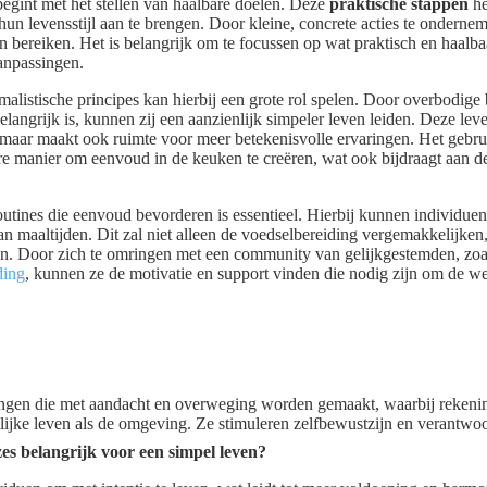
begint met het stellen van haalbare doelen. Deze
praktische stappen
he
 hun levensstijl aan te brengen. Door kleine, concrete acties te onderne
n bereiken. Het is belangrijk om te focussen op wat praktisch en haalbaa
anpassingen.
listische principes kan hierbij een grote rol spelen. Door overbodige 
langrijk is, kunnen zij een aanzienlijk simpeler leven leiden. Deze leve
t, maar maakt ook ruimte voor meer betekenisvolle ervaringen. Het geb
dere manier om eenvoud in de keuken te creëren, wat ook bijdraagt aan
outines die eenvoud bevorderen is essentieel. Hierbij kunnen individu
an maaltijden. Dit zal niet alleen de voedselbereiding vergemakkelijke
n. Door zich te omringen met een community van gelijkgestemden, zoals
ding
, kunnen ze de motivatie en support vinden die nodig zijn om de w
singen die met aandacht en overweging worden gemaakt, waarbij reken
ijke leven als de omgeving. Ze stimuleren zelfbewustzijn en verantwoo
s belangrijk voor een simpel leven?