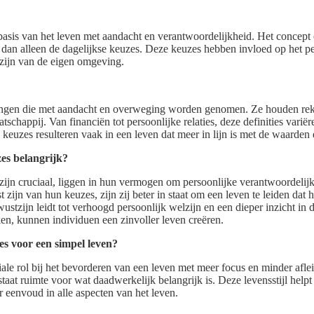
sis van het leven met aandacht en verantwoordelijkheid. Het concept 
 dan alleen de dagelijkse keuzes. Deze keuzes hebben invloed op het pe
tzijn van de eigen omgeving.
singen die met aandacht en overweging worden genomen. Ze houden re
tschappij. Van financiën tot persoonlijke relaties, deze definities varië
 keuzes resulteren vaak in een leven dat meer in lijn is met de waarden
es belangrijk?
ijn cruciaal, liggen in hun vermogen om persoonlijke verantwoordelijk
ijn van hun keuzes, zijn zij beter in staat om een leven te leiden dat 
wustzijn leidt tot verhoogd persoonlijk welzijn en een dieper inzicht in
n, kunnen individuen een zinvoller leven creëren.
s voor een simpel leven?
ale rol bij het bevorderen van een leven met meer focus en minder afle
staat ruimte voor wat daadwerkelijk belangrijk is. Deze levensstijl helpt
r eenvoud in alle aspecten van het leven.