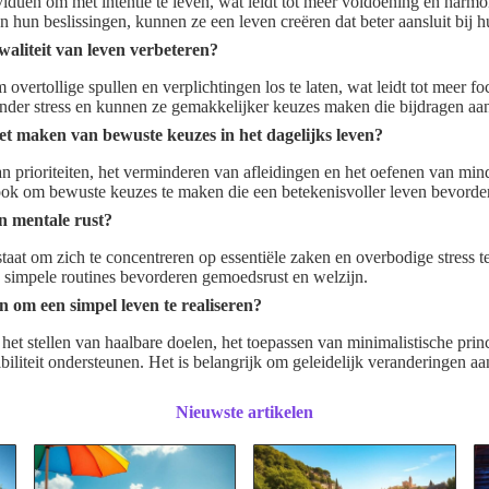
iduen om met intentie te leven, wat leidt tot meer voldoening en harmo
 hun beslissingen, kunnen ze een leven creëren dat beter aansluit bij 
aliteit van leven verbeteren?
vertollige spullen en verplichtingen los te laten, wat leidt tot meer fo
der stress en kunnen ze gemakkelijker keuzes maken die bijdragen aan
het maken van bewuste keuzes in het dagelijks leven?
van prioriteiten, het verminderen van afleidingen en het oefenen van min
ook om bewuste keuzes te maken die een betekenisvoller leven bevorde
n mentale rust?
staat om zich te concentreren op essentiële zaken en overbodige stress 
simpele routines bevorderen gemoedsrust en welzijn.
n om een simpel leven te realiseren?
het stellen van haalbare doelen, het toepassen van minimalistische pri
ibiliteit ondersteunen. Het is belangrijk om geleidelijk veranderingen a
Nieuwste artikelen