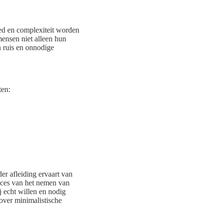
ed en complexiteit worden
mensen niet alleen hun
 ruis en onnodige
ten:
r afleiding ervaart van
roces van het nemen van
j echt willen en nodig
over minimalistische