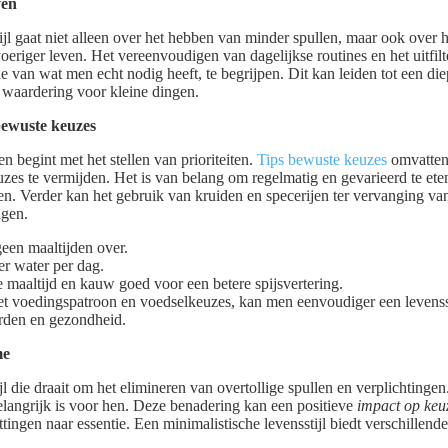
ven
ijl gaat niet alleen over het hebben van minder spullen, maar ook over
voeriger leven. Het vereenvoudigen van dagelijkse routines en het uitfi
 van wat men echt nodig heeft, te begrijpen. Dit kan leiden tot een di
waardering voor kleine dingen.
bewuste keuzes
n begint met het stellen van prioriteiten.
Tips bewuste keuzes
omvatten 
es te vermijden. Het is van belang om regelmatig en gevarieerd te eten
. Verder kan het gebruik van kruiden en specerijen ter vervanging va
ngen.
geen maaltijden over.
er water per dag.
 maaltijd en kauw goed voor een betere spijsvertering.
et voedingspatroon en voedselkeuzes, kan men eenvoudiger een levensst
arden en gezondheid.
me
l die draait om het elimineren van overtollige spullen en verplichtingen. 
belangrijk is voor hen. Deze benadering kan een positieve
impact op keu
tingen naar essentie. Een minimalistische levensstijl biedt verschillend