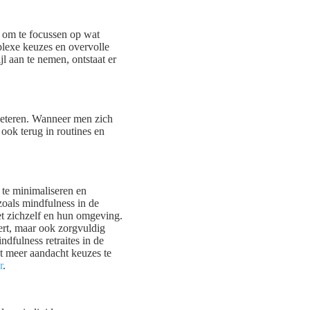
s om te focussen op wat
plexe keuzes en overvolle
l aan te nemen, ontstaat er
rbeteren. Wanneer men zich
ook terug in routines en
 te minimaliseren en
zoals mindfulness in de
et zichzelf en hun omgeving.
rt, maar ook zorgvuldig
dfulness retraites in de
t meer aandacht keuzes te
r
.