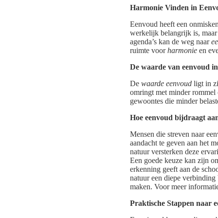
Harmonie Vinden in Eenv
Eenvoud heeft een onmiskenb
werkelijk belangrijk is, maa
agenda’s kan de weg naar
ee
ruimte voor
harmonie
en eve
De waarde van eenvoud in 
De
waarde eenvoud
ligt in 
omringt met minder rommel en
gewoontes die minder belaste
Hoe eenvoud bijdraagt aan
Mensen die streven naar een
aandacht te geven aan het mo
natuur versterken deze erva
Een goede keuze kan zijn om
erkenning geeft aan de schoo
natuur een diepe verbinding
maken. Voor meer informati
Praktische Stappen naar 