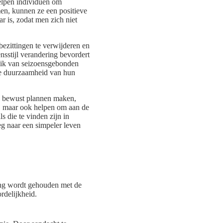
lpen individuen om
men, kunnen ze een positieve
r is, zodat men zich niet
bezittingen te verwijderen en
nsstijl verandering bevordert
ruik van seizoensgebonden
 de duurzaamheid van hun
en bewust plannen maken,
n, maar ook helpen om aan de
 die te vinden zijn in
eg naar een simpeler leven
ing wordt gehouden met de
rdelijkheid.