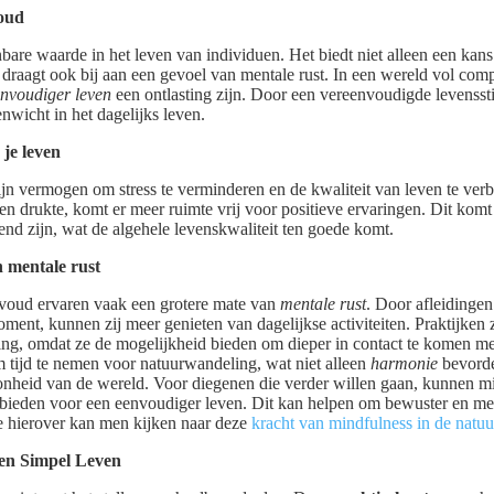
oud
are waarde in het leven van individuen. Het biedt niet alleen een kan
r draagt ook bij aan een gevoel van mentale rust. In een wereld vol com
nvoudiger leven
een ontlasting zijn. Door een vereenvoudigde levensstij
nwicht in het dagelijks leven.
je leven
zijn vermogen om stress te verminderen en de kwaliteit van leven te ve
 drukte, komt er meer ruimte vrij voor positieve ervaringen. Dit komt 
nd zijn, wat de algehele levenskwaliteit ten goede komt.
 mentale rust
voud ervaren vaak een grotere mate van
mentale rust
. Door afleidingen
ment, kunnen zij meer genieten van dagelijkse activiteiten. Praktijken 
ring, omdat ze de mogelijkheid bieden om dieper in contact te komen m
 tijd te nemen voor natuurwandeling, wat niet alleen
harmonie
bevorde
nheid van de wereld. Voor diegenen die verder willen gaan, kunnen min
 bieden voor een eenvoudiger leven. Dit kan helpen om bewuster en me
e hierover kan men kijken naar deze
kracht van mindfulness in de natuu
een Simpel Leven