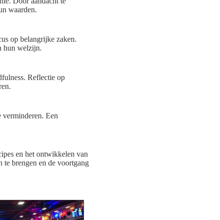
nie. Door aandacht te
hun waarden.
cus op belangrijke zaken.
 hun welzijn.
dfulness. Reflectie op
ren.
te verminderen. Een
ncipes en het ontwikkelen van
an te brengen en de voortgang