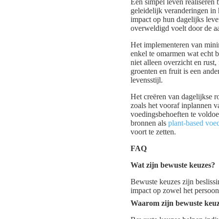
Een simpel leven realiseren 
geleidelijk veranderingen in
impact op hun dagelijks leve
overweldigd voelt door de a
Het implementeren van minima
enkel te omarmen wat echt be
niet alleen overzicht en rus
groenten en fruit is een an
levensstijl.
Het creëren van dagelijkse r
zoals het vooraf inplannen v
voedingsbehoeften te voldoe
bronnen als
plant-based voe
voort te zetten.
FAQ
Wat zijn bewuste keuzes?
Bewuste keuzes zijn beslis
impact op zowel het persoonl
Waarom zijn bewuste keuze