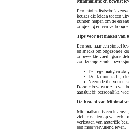
Minimalisme en bewust le
Een minimalistische levensst
keuzes die leiden tot een uit
kunnen helpen om de essentie
omgeving en een verhoogde 
Tips voor het maken van 
Een stap naar een simpel leve
en snacks om ongezonde keuz
onbewerkte voedingsmiddelen
zonder ongezonde toevoegi
Eet regelmatig en sla 
Drink minimaal 1,5 lit
Neem de tijd voor elke
Door je bewust te zijn van h
aansluit bij persoonlijke wa
De Kracht van Minimalis
Minimalisme is een levensstij
zich te richten op wat echt 
verleggen van materiële bezit
een meer vervullend leven.