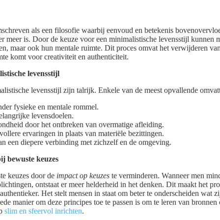
chreven als een filosofie waarbij eenvoud en betekenis bovenovervlo
der meer is. Door de keuze voor een minimalistische levensstijl kunnen 
en, maar ook hun mentale ruimte. Dit proces omvat het verwijderen van
te komt voor creativiteit en authenticiteit.
stische levensstijl
istische levensstijl zijn talrijk. Enkele van de meest opvallende omvat
nder fysieke en mentale rommel.
langrijke levensdoelen.
zondheid door het ontbreken van overmatige afleiding.
ollere ervaringen in plaats van materiële bezittingen.
an een diepere verbinding met zichzelf en de omgeving.
bij bewuste keuzes
ste keuzes door de
impact op keuzes
te verminderen. Wanneer men minde
lichtingen, ontstaat er meer helderheid in het denken. Dit maakt het p
authentieker. Het stelt mensen in staat om beter te onderscheiden wat zi
de manier om deze principes toe te passen is om te leren van bronnen 
op
slim en sfeervol inrichten
.