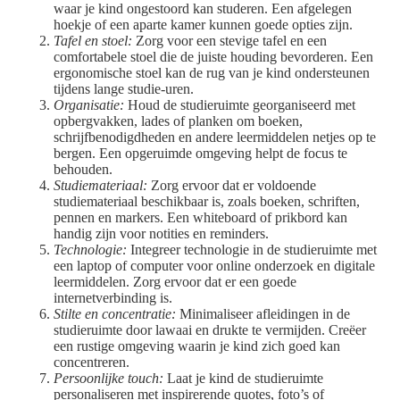
waar je kind ongestoord kan studeren. Een afgelegen
hoekje of een aparte kamer kunnen goede opties zijn.
Tafel en stoel:
Zorg voor een stevige tafel en een
comfortabele stoel die de juiste houding bevorderen. Een
ergonomische stoel kan de rug van je kind ondersteunen
tijdens lange studie-uren.
Organisatie:
Houd de studieruimte georganiseerd met
opbergvakken, lades of planken om boeken,
schrijfbenodigdheden en andere leermiddelen netjes op te
bergen. Een opgeruimde omgeving helpt de focus te
behouden.
Studiemateriaal:
Zorg ervoor dat er voldoende
studiemateriaal beschikbaar is, zoals boeken, schriften,
pennen en markers. Een whiteboard of prikbord kan
handig zijn voor notities en reminders.
Technologie:
Integreer technologie in de studieruimte met
een laptop of computer voor online onderzoek en digitale
leermiddelen. Zorg ervoor dat er een goede
internetverbinding is.
Stilte en concentratie:
Minimaliseer afleidingen in de
studieruimte door lawaai en drukte te vermijden. Creëer
een rustige omgeving waarin je kind zich goed kan
concentreren.
Persoonlijke touch:
Laat je kind de studieruimte
personaliseren met inspirerende quotes, foto’s of