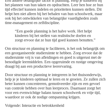
Een andere belangrijke factor is planning. Help je kinderen bij
het plannen van hun taken en opdrachten. Leer hen hoe ze hun
tijd effectief kunnen indelen en prioriteiten kunnen stellen. Dit
helpt hen niet alleen bij het behalen van hun schoolwerk, maar
ook bij het ontwikkelen van belangrijke vaardigheden zoals
time-management en zelfdiscipline.
“Een goede planning is het halve werk. Het helpt
kinderen bij het stellen van realistische doelen en
zorgt ervoor dat ze hun tijd goed kunnen benutten.”
Om structuur en planning te faciliteren, is het ook belangrijk om
een georganiseerde studieruimte te hebben. Zorg ervoor dat de
studieruimte vrij is van afleidingen en goed is uitgerust met de
benodigde leermiddelen. Een opgeruimde en rustige omgeving
draagt bij aan een productieve leerervaring.
Door structuur en planning te integreren in het thuisonderwijs,
help je je kinderen optimaal te leren en te groeien. Ze zullen zich
beter kunnen concentreren, gemotiveerder zijn en een gevoel
van controle hebben over hun leerproces. Daarnaast zorgt het
voor een evenwichtige balans tussen schoolwerk en vrije tijd,
waardoor ze ook de nodige ontspanning krijgen.
Volgende: Interactie en betrokkenheid