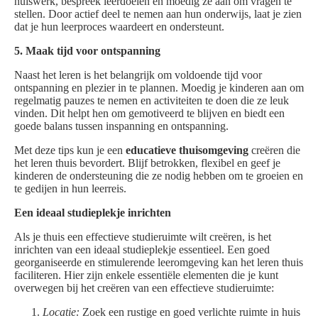
huiswerk, bespreek leerdoelen en moedig ze aan om vragen te
stellen. Door actief deel te nemen aan hun onderwijs, laat je zien
dat je hun leerproces waardeert en ondersteunt.
5. Maak tijd voor ontspanning
Naast het leren is het belangrijk om voldoende tijd voor
ontspanning en plezier in te plannen. Moedig je kinderen aan om
regelmatig pauzes te nemen en activiteiten te doen die ze leuk
vinden. Dit helpt hen om gemotiveerd te blijven en biedt een
goede balans tussen inspanning en ontspanning.
Met deze tips kun je een
educatieve thuisomgeving
creëren die
het leren thuis bevordert. Blijf betrokken, flexibel en geef je
kinderen de ondersteuning die ze nodig hebben om te groeien en
te gedijen in hun leerreis.
Een ideaal studieplekje inrichten
Als je thuis een effectieve studieruimte wilt creëren, is het
inrichten van een ideaal studieplekje essentieel. Een goed
georganiseerde en stimulerende leeromgeving kan het leren thuis
faciliteren. Hier zijn enkele essentiële elementen die je kunt
overwegen bij het creëren van een effectieve studieruimte:
Locatie:
Zoek een rustige en goed verlichte ruimte in huis