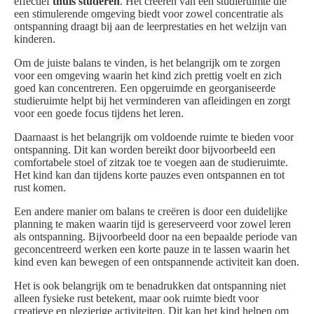
effectief
thuis studeren
. Het creëren van een studieruimte die
een stimulerende omgeving biedt voor zowel concentratie als
ontspanning draagt bij aan de leerprestaties en het welzijn van
kinderen.
Om de juiste balans te vinden, is het belangrijk om te zorgen
voor een omgeving waarin het kind zich prettig voelt en zich
goed kan concentreren. Een opgeruimde en georganiseerde
studieruimte helpt bij het verminderen van afleidingen en zorgt
voor een goede focus tijdens het leren.
Daarnaast is het belangrijk om voldoende ruimte te bieden voor
ontspanning. Dit kan worden bereikt door bijvoorbeeld een
comfortabele stoel of zitzak toe te voegen aan de studieruimte.
Het kind kan dan tijdens korte pauzes even ontspannen en tot
rust komen.
Een andere manier om balans te creëren is door een duidelijke
planning te maken waarin tijd is gereserveerd voor zowel leren
als ontspanning. Bijvoorbeeld door na een bepaalde periode van
geconcentreerd werken een korte pauze in te lassen waarin het
kind even kan bewegen of een ontspannende activiteit kan doen.
Het is ook belangrijk om te benadrukken dat ontspanning niet
alleen fysieke rust betekent, maar ook ruimte biedt voor
creatieve en plezierige activiteiten. Dit kan het kind helpen om