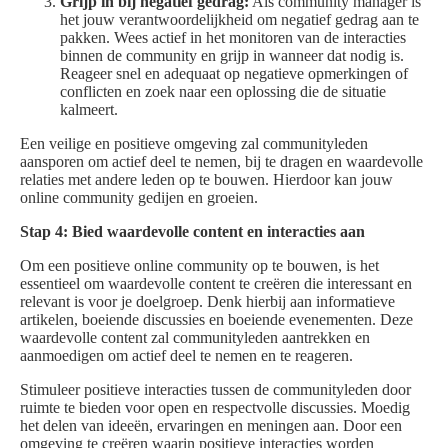
Grijp in bij negatief gedrag:
Als community manager is
het jouw verantwoordelijkheid om negatief gedrag aan te
pakken. Wees actief in het monitoren van de interacties
binnen de community en grijp in wanneer dat nodig is.
Reageer snel en adequaat op negatieve opmerkingen of
conflicten en zoek naar een oplossing die de situatie
kalmeert.
Een veilige en positieve omgeving zal communityleden
aansporen om actief deel te nemen, bij te dragen en waardevolle
relaties met andere leden op te bouwen. Hierdoor kan jouw
online community gedijen en groeien.
Stap 4: Bied waardevolle content en interacties aan
Om een positieve online community op te bouwen, is het
essentieel om waardevolle content te creëren die interessant en
relevant is voor je doelgroep. Denk hierbij aan informatieve
artikelen, boeiende discussies en boeiende evenementen. Deze
waardevolle content zal communityleden aantrekken en
aanmoedigen om actief deel te nemen en te reageren.
Stimuleer positieve interacties tussen de communityleden door
ruimte te bieden voor open en respectvolle discussies. Moedig
het delen van ideeën, ervaringen en meningen aan. Door een
omgeving te creëren waarin positieve interacties worden