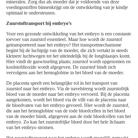
mineralen. Zorg dus als moeder dat je voldoende van deze
voedingsstoffen binnenkrijgt om de ontwikkeling van je kindje
optimaal te ondersteunen.
Zuurstoftransport bij embryo’s
Voor een gezonde ontwikkeling van het embryo is een constante
toevoer van zuurstof essentieel. Maar hoe wordt de zuurstof
getransporteerd naar het embryo? Het transportmechanisme
begint bij de luchtpijp van de moeder, die zich vertakt in steeds
kleinere luchtwegen tot het uiteindelijk bij de longblaasjes komt.
Hier vindt de gaswisseling plaats; zuurstof wordt opgenomen en
koolstofdioxide wordt afgegeven. De zuurstof bindt zich
vervolgens aan het hemoglobine in het bloed van de moeder.
De placenta speelt een belangrijke rol in het transport van
zuurstof naar het embryo. Via de navelstreng wordt zuurstofrijk
bloed van de moeder naar het embryo vervoerd. Bij de placenta
aangekomen, wordt het bloed via de villi van de placenta naar
de bloedvaten van het embryo gevoerd. Hier wordt de zuurstof,
die aan het hemoglobine van de rode bloedcellen in het bloed
van de moeder bindt, afgegeven aan de rode bloedcellen van het
embryo. Zo kan het zuurstofrijke bloed door het hele lichaam
van het embryo stromen.
Het zuurstoftransport naar het embryo wordt mogelijk gemaakt