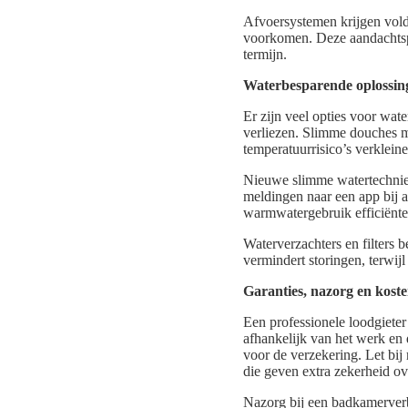
Afvoersystemen krijgen voldo
voorkomen. Deze aandachtsp
termijn.
Waterbesparende oplossin
Er zijn veel opties voor wa
verliezen. Slimme douches m
temperatuurrisico’s verklein
Nieuwe slimme watertechniek
meldingen naar een app bij
warmwatergebruik efficiënte
Waterverzachters en filters
vermindert storingen, terwij
Garanties, nazorg en kost
Een professionele loodgieter 
afhankelijk van het werk en 
voor de verzekering. Let bi
die geven extra zekerheid o
Nazorg bij een badkamerverb