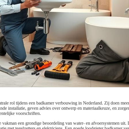
ntrale rol tijdens een badkamer verbouwing in Nederland. Zij doen meer
ande installatie, geven advies over ontwerp en materiaalkeuze, en zorgen
telijke voorschriften.
de vakman een grondige beoordeling van water- en afvoersystemen uit. D
natie met tegelzetters en elektriciens. Een goede loodgieter badkamer 