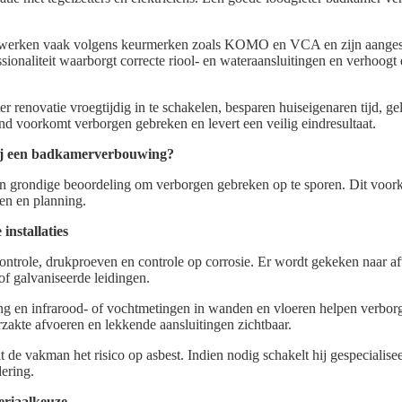
rs werken vaak volgens keurmerken zoals KOMO en VCA en zijn aangesl
sionaliteit waarborgt correcte riool- en wateraansluitingen en verhoog
r renovatie vroegtijdig in te schakelen, besparen huiseigenaren tijd, ge
nd voorkomt verborgen gebreken en levert een veilig eindresultaat.
bij een badkamerverbouwing?
en grondige beoordeling om verborgen gebreken op te sporen. Dit voork
ten en planning.
installaties
controle, drukproeven en controle op corrosie. Er wordt gekeken naar a
of galvaniseerde leidingen.
ing en infrarood- of vochtmetingen in wanden en vloeren helpen verbor
zakte afvoeren en lekkende aansluitingen zichtbaar.
 de vakman het risico op asbest. Indien nodig schakelt hij gespecialisee
ering.
eriaalkeuze