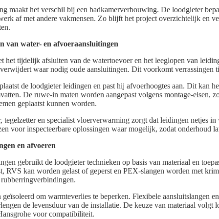
g maakt het verschil bij een badkamerverbouwing. De loodgieter bepaal
rk af met andere vakmensen. Zo blijft het project overzichtelijk en v
ten.
n van water- en afvoeraansluitingen
t het tijdelijk afsluiten van de watertoevoer en het leeglopen van leid
verwijdert waar nodig oude aansluitingen. Dit voorkomt verrassingen t
aatst de loodgieter leidingen en past hij afvoerhoogtes aan. Dit kan h
omvatten. De ruwe-in maten worden aangepast volgens montage-eisen, z
emen geplaatst kunnen worden.
, tegelzetter en specialist vloerverwarming zorgt dat leidingen netjes 
n voor inspecteerbare oplossingen waar mogelijk, zodat onderhoud lat
dingen en afvoeren
idingen gebruikt de loodgieter technieken op basis van materiaal en toe
st, RVS kan worden gelast of geperst en PEX-slangen worden met krim
 rubberringverbindingen.
eïsoleerd om warmteverlies te beperken. Flexibele aansluitslangen en 
rlengen de levensduur van de installatie. De keuze van materiaal volgt
ansgrohe voor compatibiliteit.