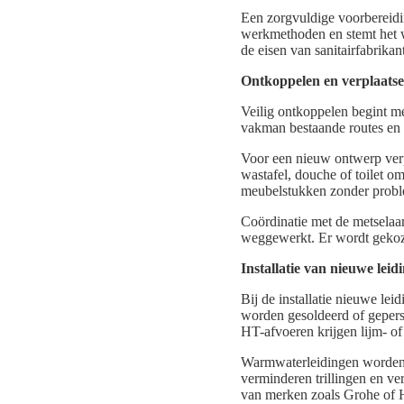
Een zorgvuldige voorbereidin
werkmethoden en stemt het we
de eisen van sanitairfabrikan
Ontkoppelen en verplaatse
Veilig ontkoppelen begint me
vakman bestaande routes en 
Voor een nieuw ontwerp verpl
wastafel, douche of toilet 
meubelstukken zonder probl
Coördinatie met de metselaar
weggewerkt. Er wordt gekoze
Installatie van nieuwe lei
Bij de installatie nieuwe le
worden gesoldeerd of geper
HT-afvoeren krijgen lijm- of
Warmwaterleidingen worden g
verminderen trillingen en ve
van merken zoals Grohe of H