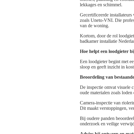
lekkages en schimmel.
Gecertificeerde installateu
zoals Uneto-VNI. Die profes
van de woning.
Kortom, door de rol loodgiete
badkamer installatie Nederla
Hoe helpt een loodgieter 
Een loodgieter begint met e
sloop en geeft inzicht in kos
Beoordeling van bestaande 
De inspectie omvat visuele 
oude materialen zoals loden 
Camera-inspectie van rioler
Dit maakt verstoppingen, ver
Bij oudere panden beoordeelt
onderzoek en veilige verwijd
Advies bij ontwerp en mat