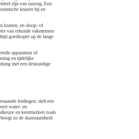
rdeel zijn van nazorg. Een
statische kranen bij en
n kranen, en sloop- of
ertes van erkende vakmensen
 altijd goedkoper op de lange
rende apparatuur of
ing en tijdelijke
erking met een deskundige
staande leidingen, stelt een
eert water- en
aalkeuze en keurmerken zoals
rhoogt zo de duurzaamheid