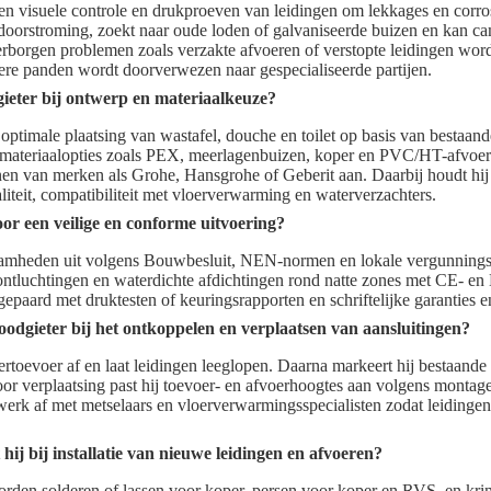
n visuele controle en drukproeven van leidingen om lekkages en corros
rdoorstroming, zoekt naar oude loden of galvaniseerde buizen en kan cam
rborgen problemen zoals verzakte afvoeren of verstopte leidingen worde
udere panden wordt doorverwezen naar gespecialiseerde partijen.
gieter bij ontwerp en materiaalkeuze?
 optimale plaatsing van wastafel, douche en toilet op basis van bestaand
 materiaalopties zoals PEX, meerlagenbuizen, koper en PVC/HT-afvoer
en van merken als Grohe, Hansgrohe of Geberit aan. Daarbij houdt hij
teit, compatibiliteit met vloerverwarming en waterverzachters.
oor een veilige en conforme uitvoering?
amheden uit volgens Bouwbesluit, NEN-normen en lokale vergunningsei
e ontluchtingen en waterdichte afdichtingen rond natte zones met CE- 
gepaard met druktesten of keuringsrapporten en schriftelijke garanties 
odgieter bij het ontkoppelen en verplaatsen van aansluitingen?
watertoevoer af en laat leidingen leeglopen. Daarna markeert hij bestaand
or verplaatsing past hij toevoer- en afvoerhoogtes aan volgens montag
 werk af met metselaars en vloerverwarmingsspecialisten zodat leidinge
hij bij installatie van nieuwe leidingen en afvoeren?
orden solderen of lassen voor koper, persen voor koper en RVS, en kr