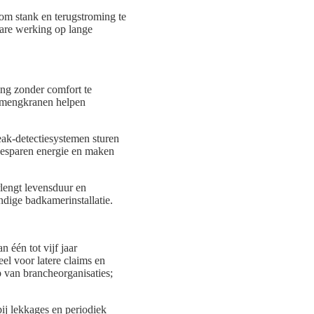
 om stank en terugstroming te
are werking op lange
ing zonder comfort te
e mengkranen helpen
ak-detectiesystemen sturen
besparen energie en maken
lengt levensduur en
ndige badkamerinstallatie.
n één tot vijf jaar
el voor latere claims en
 van brancheorganisaties;
ij lekkages en periodiek