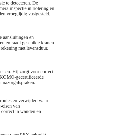
ie te detecteren. De
era-inspectie in riolering en
n vroegtijdig vastgesteld,
e aansluitingen en
en en raadt geschikte kranen
 rekening met levensduur,
sen. Hij zorgt voor correct
en KOMO-gecertificeerde
en nazorgafspraken.
e routes en verwijdert waar
e-eisen van
n correct in wanden en
impen voor PEX gebruikt.