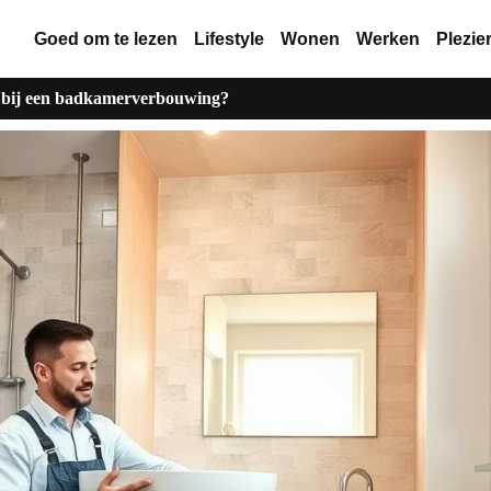
Goed om te lezen
Lifestyle
Wonen
Werken
Plezie
r bij een badkamerverbouwing?