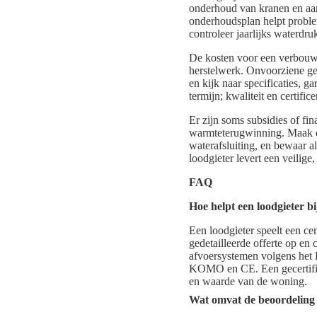
onderhoud van kranen en aan
onderhoudsplan helpt problem
controleer jaarlijks waterdru
De kosten voor een verbouwin
herstelwerk. Onvoorziene ge
en kijk naar specificaties, ga
termijn; kwaliteit en certifi
Er zijn soms subsidies of fi
warmteterugwinning. Maak du
waterafsluiting, en bewaar 
loodgieter levert een veil
FAQ
Hoe helpt een loodgieter 
Een loodgieter speelt een cen
gedetailleerde offerte op en 
afvoersystemen volgens het 
KOMO en CE. Een gecertific
en waarde van de woning.
Wat omvat de beoordeling v