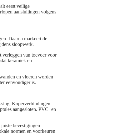
t eerst veilige
erlopen aansluitingen volgens
ingen. Daarna markeert de
ijdens sloopwerk.
et verleggen van toevoer voor
odat keramiek en
in wanden en vloeren worden
er eenvoudiger is.
passing. Koperverbindingen
ptules aangesloten. PVC- en
juiste bevestigingen
 lokale normen en voorkeuren