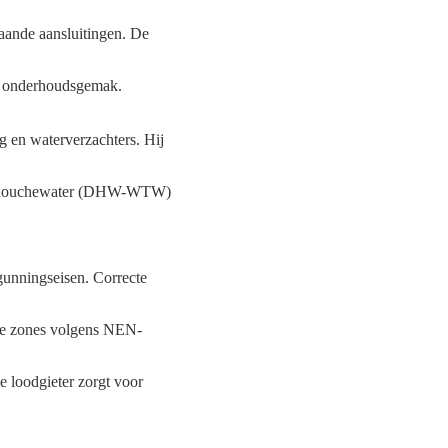
taande aansluitingen. De
n onderhoudsgemak.
g en waterverzachters. Hij
van douchewater (DHW-WTW)
rgunningseisen. Correcte
tte zones volgens NEN-
e loodgieter zorgt voor