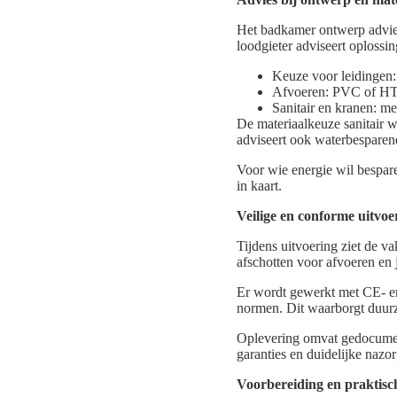
Het badkamer ontwerp advies 
loodgieter adviseert oploss
Keuze voor leidingen
Afvoeren: PVC of HT 
Sanitair en kranen: m
De materiaalkeuze sanitair w
adviseert ook waterbesparen
Voor wie energie wil bespa
in kaart.
Veilige en conforme uitvoe
Tijdens uitvoering ziet de v
afschotten voor afvoeren en 
Er wordt gewerkt met CE- e
normen. Dit waarborgt duurz
Oplevering omvat gedocumente
garanties en duidelijke naz
Voorbereiding en praktis