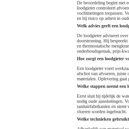
De beoordeling begint met ee
loodgieter controleert afvoe
vochtmetingen toepassen. Ve
en bij risico op asbest in o
Welk advies geeft een lood
De loodgieter adviseert over
doorstroming. Hij bespreekt
en thermostatische mengkran
onderhoudsgemak, prijs-kwali
Hoe zorgt een loodgieter v
Een loodgieter voert werkza
afschot van afvoeren, juist
materialen. Oplevering gaat 
Welke stappen neemt een lo
Eerst sluit hij tijdelijk de 
nodig oude aansluitingen. Vo
sanitairfabrikanten en stemt
vloeren worden ingebracht.
Welke technieken gebruikt 
Afhankelijk van materiaal w