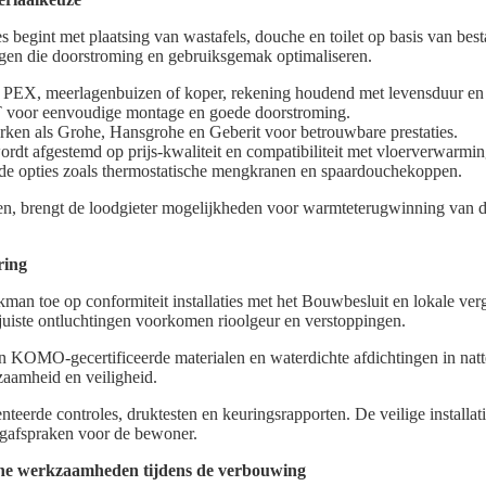
begint met plaatsing van wastafels, douche en toilet op basis van bes
ingen die doorstroming en gebruiksgemak optimaliseren.
: PEX, meerlagenbuizen of koper, rekening houdend met levensduur e
voor eenvoudige montage en goede doorstroming.
erken als Grohe, Hansgrohe en Geberit voor betrouwbare prestaties.
ordt afgestemd op prijs-kwaliteit en compatibiliteit met vloerverwarmin
de opties zoals thermostatische mengkranen en spaardouchekoppen.
ren, brengt de loodgieter mogelijkheden voor warmteterugwinning 
ring
akman toe op conformiteit installaties met het Bouwbesluit en lokale ve
juiste ontluchtingen voorkomen rioolgeur en verstoppingen.
n KOMO-gecertificeerde materialen en waterdichte afdichtingen in na
aamheid en veiligheid.
erde controles, druktesten en keuringsrapporten. De veilige installati
orgafspraken voor de bewoner.
che werkzaamheden tijdens de verbouwing