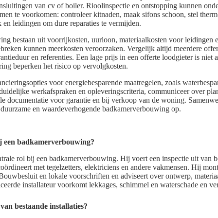
sluitingen van cv of boiler. Rioolinspectie en ontstopping kunnen onde
en te voorkomen: controleer kitnaden, maak sifons schoon, stel thermo
k en leidingen om dure reparaties te vermijden.
g bestaan uit voorrijkosten, uurloon, materiaalkosten voor leidingen e
breken kunnen meerkosten veroorzaken. Vergelijk altijd meerdere off
rantieduur en referenties. Een lage prijs in een offerte loodgieter is niet
cering beperken het risico op vervolgkosten.
nancieringsopties voor energiebesparende maatregelen, zoals waterbespa
idelijke werkafspraken en opleveringscriteria, communiceer over plann
alle documentatie voor garantie en bij verkoop van de woning. Samenw
ige, duurzame en waardeverhogende badkamerverbouwing op.
bij een badkamerverbouwing?
trale rol bij een badkamerverbouwing. Hij voert een inspectie uit van be
coördineert met tegelzetters, elektriciens en andere vakmensen. Hij mont
Bouwbesluit en lokale voorschriften en adviseert over ontwerp, materi
eerde installateur voorkomt lekkages, schimmel en waterschade en ve
an bestaande installaties?