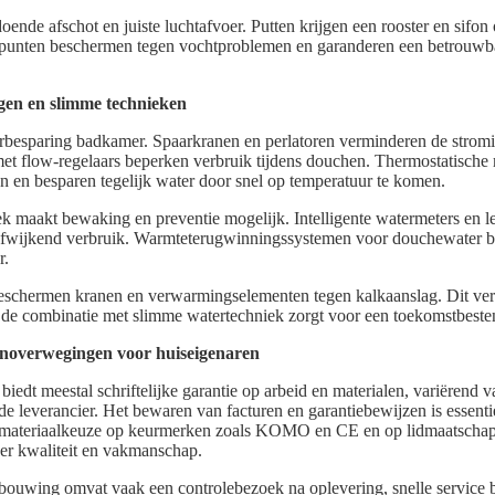
ende afschot en juiste luchtafvoer. Putten krijgen een rooster en sifon
unten beschermen tegen vochtproblemen en garanderen een betrouwb
gen en slimme technieken
terbesparing badkamer. Spaarkranen en perlatoren verminderen de strom
et flow-regelaars beperken verbruik tijdens douchen. Thermostatisch
en en besparen tegelijk water door snel op temperatuur te komen.
 maakt bewaking en preventie mogelijk. Intelligente watermeters en le
 afwijkend verbruik. Warmteterugwinningssystemen voor douchewater 
r.
 beschermen kranen en verwarmingselementen tegen kalkaanslag. Dit ver
l de combinatie met slimme watertechniek zorgt voor een toekomstbeste
enoverwegingen voor huiseigenaren
biedt meestal schriftelijke garantie op arbeid en materialen, variërend va
de leverancier. Het bewaren van facturen en garantiebewijzen is essentie
j materiaalkeuze op keurmerken zoals KOMO en CE en op lidmaatschap
ver kwaliteit en vakmanschap.
ouwing omvat vaak een controlebezoek na oplevering, snelle service b