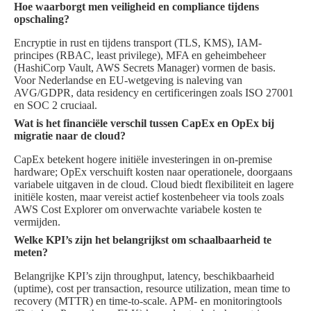
Hoe waarborgt men veiligheid en compliance tijdens
opschaling?
Encryptie in rust en tijdens transport (TLS, KMS), IAM-
principes (RBAC, least privilege), MFA en geheimbeheer
(HashiCorp Vault, AWS Secrets Manager) vormen de basis.
Voor Nederlandse en EU-wetgeving is naleving van
AVG/GDPR, data residency en certificeringen zoals ISO 27001
en SOC 2 cruciaal.
Wat is het financiële verschil tussen CapEx en OpEx bij
migratie naar de cloud?
CapEx betekent hogere initiële investeringen in on-premise
hardware; OpEx verschuift kosten naar operationele, doorgaans
variabele uitgaven in de cloud. Cloud biedt flexibiliteit en lagere
initiële kosten, maar vereist actief kostenbeheer via tools zoals
AWS Cost Explorer om onverwachte variabele kosten te
vermijden.
Welke KPI’s zijn het belangrijkst om schaalbaarheid te
meten?
Belangrijke KPI’s zijn throughput, latency, beschikbaarheid
(uptime), cost per transaction, resource utilization, mean time to
recovery (MTTR) en time-to-scale. APM- en monitoringtools