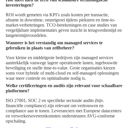
investeringen?
ROI wordt gemeten via KPI’s zoals kosten per transactie,
afname in downtime, omzetgroei tijdens piekuren en time-to-
market-verbeteringen. TCO-berekeningen en case studies van
vergelijkbare implementaties geven inzicht in terugverdientijd en
langetermijnvoordelen.
Wanneer is het verstandig om managed services te
gebruiken in plaats van zelfbeheer?
Voor kleine en middelgrote bedrijven zijn managed services
aantrekkelijk vanwege lagere operationele lasten, ingebouwde
beveiliging en snelle time-to-value. Grote organisaties kiezen
soms voor hybride of multi-cloud en self-managed oplossingen
waar meer controle en optimalisatie nodig is.
Welke certificeringen en audits zijn relevant voor schaalbare
platformen?
ISO 27001, SOC 2 en specifieke sectorale audits (bijv.
financiële compliance) zijn relevant om vertrouwen en
compliance aan te tonen. Leveranciers met Europese datacenters
en verwerkersovereenkomsten ondersteunen AVG-conforme
opschaling.