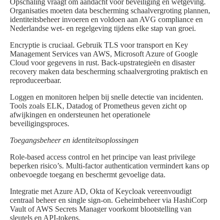
Opschaling vraagt om aandacht voor beveiliging en wetgeving.
Organisaties moeten data bescherming schaalvergroting plannen,
identiteitsbeheer invoeren en voldoen aan AVG compliance en
Nederlandse wet- en regelgeving tijdens elke stap van groei.
Encryptie is cruciaal. Gebruik TLS voor transport en Key
Management Services van AWS, Microsoft Azure of Google
Cloud voor gegevens in rust. Back-upstrategieën en disaster
recovery maken data bescherming schaalvergroting praktisch en
reproduceerbaar.
Loggen en monitoren helpen bij snelle detectie van incidenten.
Tools zoals ELK, Datadog of Prometheus geven zicht op
afwijkingen en ondersteunen het operationele
beveiligingsproces.
Toegangsbeheer en identiteitsoplossingen
Role-based access control en het principe van least privilege
beperken risico’s. Multi-factor authentication vermindert kans op
onbevoegde toegang en beschermt gevoelige data.
Integratie met Azure AD, Okta of Keycloak vereenvoudigt
centraal beheer en single sign-on. Geheimbeheer via HashiCorp
Vault of AWS Secrets Manager voorkomt blootstelling van
sleutels en API-tokens.