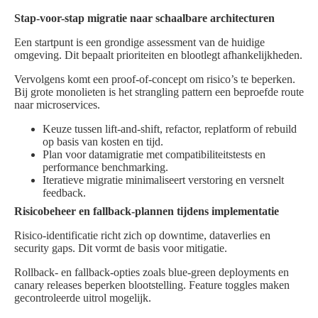
Stap-voor-stap migratie naar schaalbare architecturen
Een startpunt is een grondige assessment van de huidige
omgeving. Dit bepaalt prioriteiten en blootlegt afhankelijkheden.
Vervolgens komt een proof-of-concept om risico’s te beperken.
Bij grote monolieten is het strangling pattern een beproefde route
naar microservices.
Keuze tussen lift-and-shift, refactor, replatform of rebuild
op basis van kosten en tijd.
Plan voor datamigratie met compatibiliteitstests en
performance benchmarking.
Iteratieve migratie minimaliseert verstoring en versnelt
feedback.
Risicobeheer en fallback-plannen tijdens implementatie
Risico-identificatie richt zich op downtime, dataverlies en
security gaps. Dit vormt de basis voor mitigatie.
Rollback- en fallback-opties zoals blue-green deployments en
canary releases beperken blootstelling. Feature toggles maken
gecontroleerde uitrol mogelijk.