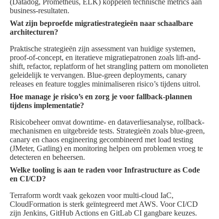
(Datadog, Prometheus, ELK) koppelen technische metrics aan
business-resultaten.
Wat zijn beproefde migratiestrategieën naar schaalbare
architecturen?
Praktische strategieën zijn assessment van huidige systemen,
proof-of-concept, en iteratieve migratiepatronen zoals lift-and-
shift, refactor, replatform of het strangling pattern om monolieten
geleidelijk te vervangen. Blue-green deployments, canary
releases en feature toggles minimaliseren risico’s tijdens uitrol.
Hoe manage je risico’s en zorg je voor fallback-plannen
tijdens implementatie?
Risicobeheer omvat downtime- en dataverliesanalyse, rollback-
mechanismen en uitgebreide tests. Strategieën zoals blue-green,
canary en chaos engineering gecombineerd met load testing
(JMeter, Gatling) en monitoring helpen om problemen vroeg te
detecteren en beheersen.
Welke tooling is aan te raden voor Infrastructure as Code
en CI/CD?
Terraform wordt vaak gekozen voor multi-cloud IaC,
CloudFormation is sterk geïntegreerd met AWS. Voor CI/CD
zijn Jenkins, GitHub Actions en GitLab CI gangbare keuzes.