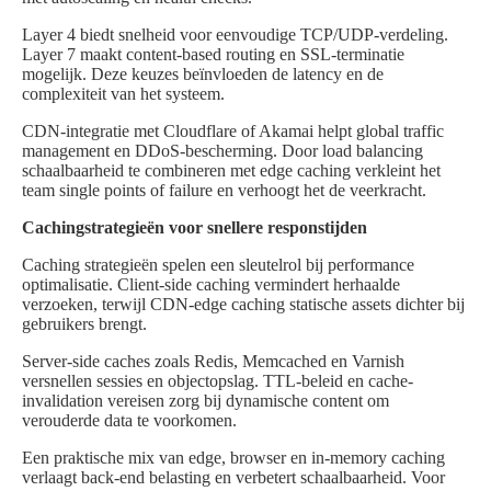
Layer 4 biedt snelheid voor eenvoudige TCP/UDP-verdeling.
Layer 7 maakt content-based routing en SSL-terminatie
mogelijk. Deze keuzes beïnvloeden de latency en de
complexiteit van het systeem.
CDN-integratie met Cloudflare of Akamai helpt global traffic
management en DDoS-bescherming. Door load balancing
schaalbaarheid te combineren met edge caching verkleint het
team single points of failure en verhoogt het de veerkracht.
Cachingstrategieën voor snellere responstijden
Caching strategieën spelen een sleutelrol bij performance
optimalisatie. Client-side caching vermindert herhaalde
verzoeken, terwijl CDN-edge caching statische assets dichter bij
gebruikers brengt.
Server-side caches zoals Redis, Memcached en Varnish
versnellen sessies en objectopslag. TTL-beleid en cache-
invalidation vereisen zorg bij dynamische content om
verouderde data te voorkomen.
Een praktische mix van edge, browser en in-memory caching
verlaagt back-end belasting en verbetert schaalbaarheid. Voor