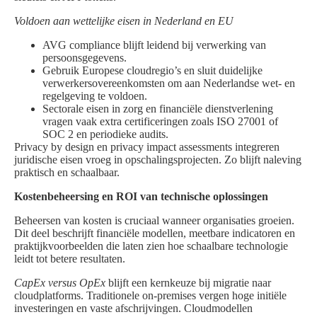
Voldoen aan wettelijke eisen in Nederland en EU
AVG compliance blijft leidend bij verwerking van
persoonsgegevens.
Gebruik Europese cloudregio’s en sluit duidelijke
verwerkersovereenkomsten om aan Nederlandse wet- en
regelgeving te voldoen.
Sectorale eisen in zorg en financiële dienstverlening
vragen vaak extra certificeringen zoals ISO 27001 of
SOC 2 en periodieke audits.
Privacy by design en privacy impact assessments integreren
juridische eisen vroeg in opschalingsprojecten. Zo blijft naleving
praktisch en schaalbaar.
Kostenbeheersing en ROI van technische oplossingen
Beheersen van kosten is cruciaal wanneer organisaties groeien.
Dit deel beschrijft financiële modellen, meetbare indicatoren en
praktijkvoorbeelden die laten zien hoe schaalbare technologie
leidt tot betere resultaten.
CapEx versus OpEx
blijft een kernkeuze bij migratie naar
cloudplatforms. Traditionele on‑premises vergen hoge initiële
investeringen en vaste afschrijvingen. Cloudmodellen