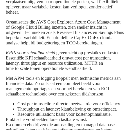
verplaatsen uitgaven naar operationele posten, wat flexibiliteit
oplevert maar variabele kosten kan verhogen zonder actief
beheer.
Organisaties die AWS Cost Explorer, Azure Cost Management
of Google Cloud Billing inzetten, zien sneller inzicht in
uitgaven. Technieken zoals Reserved Instances en Savings Plans
beperken variabiliteit. Een duidelijke CapEx OpEx cloud-
analyse helpt bij budgettering en TCO-berekeningen.
KPI’s voor schaalbaarheid
geven zicht op prestaties en kosten.
Essentiële KPI schaalbaarheid omvat cost per transaction,
latency, throughput en resource utilization. MTTR en
time‑to‑scale tonen operationele wendbaarheid.
Met APM-tools en logging koppelt men technische metrics aan
financiële data. Zo ontstaat een compleet beeld voor
managementrapportages en voor het berekenen van ROI
schaalbare technologie over een gekozen tijdshorizon.
Cost per transaction: directe meetwaarde voor efficiency.
Throughput en latency: klantbeleving en omzetimpact.
Resource utilization: basis voor kostenoptimalisatie.
Praktische voorbeelden tonen tastbare winst.
E‑commercebedrijven die autoscaling en managed databases
gebruiken, laten vaak lagere infrastructuurkosten en betere