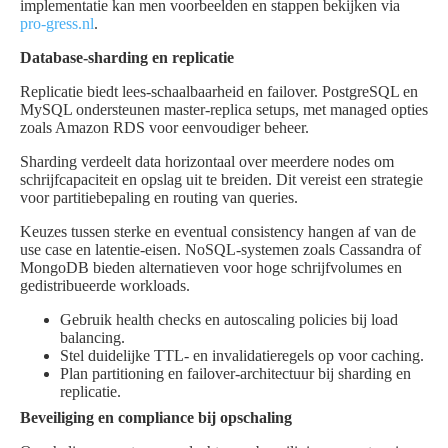
implementatie kan men voorbeelden en stappen bekijken via
pro-gress.nl
.
Database-sharding en replicatie
Replicatie biedt lees-schaalbaarheid en failover. PostgreSQL en
MySQL ondersteunen master-replica setups, met managed opties
zoals Amazon RDS voor eenvoudiger beheer.
Sharding verdeelt data horizontaal over meerdere nodes om
schrijfcapaciteit en opslag uit te breiden. Dit vereist een strategie
voor partitiebepaling en routing van queries.
Keuzes tussen sterke en eventual consistency hangen af van de
use case en latentie-eisen. NoSQL-systemen zoals Cassandra of
MongoDB bieden alternatieven voor hoge schrijfvolumes en
gedistribueerde workloads.
Gebruik health checks en autoscaling policies bij load
balancing.
Stel duidelijke TTL- en invalidatieregels op voor caching.
Plan partitioning en failover-architectuur bij sharding en
replicatie.
Beveiliging en compliance bij opschaling