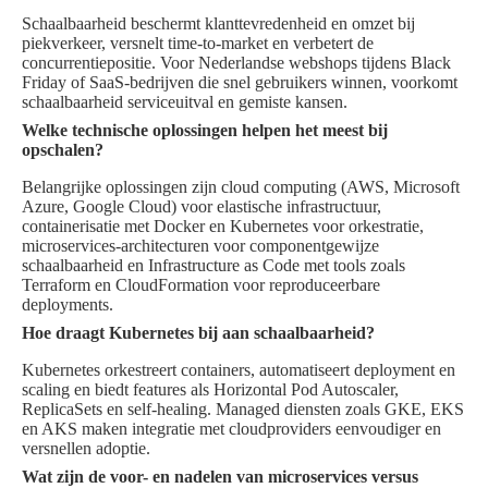
Schaalbaarheid beschermt klanttevredenheid en omzet bij
piekverkeer, versnelt time-to-market en verbetert de
concurrentiepositie. Voor Nederlandse webshops tijdens Black
Friday of SaaS-bedrijven die snel gebruikers winnen, voorkomt
schaalbaarheid serviceuitval en gemiste kansen.
Welke technische oplossingen helpen het meest bij
opschalen?
Belangrijke oplossingen zijn cloud computing (AWS, Microsoft
Azure, Google Cloud) voor elastische infrastructuur,
containerisatie met Docker en Kubernetes voor orkestratie,
microservices-architecturen voor componentgewijze
schaalbaarheid en Infrastructure as Code met tools zoals
Terraform en CloudFormation voor reproduceerbare
deployments.
Hoe draagt Kubernetes bij aan schaalbaarheid?
Kubernetes orkestreert containers, automatiseert deployment en
scaling en biedt features als Horizontal Pod Autoscaler,
ReplicaSets en self-healing. Managed diensten zoals GKE, EKS
en AKS maken integratie met cloudproviders eenvoudiger en
versnellen adoptie.
Wat zijn de voor- en nadelen van microservices versus