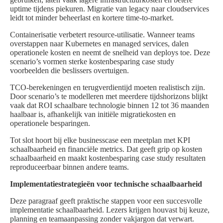
uptime tijdens piekuren. Migratie van legacy naar cloudservices
leidt tot minder beheerlast en kortere time‑to‑market.
Containerisatie verbetert resource‑utilisatie. Wanneer teams
overstappen naar Kubernetes en managed services, dalen
operationele kosten en neemt de snelheid van deploys toe. Deze
scenario’s vormen sterke kostenbesparing case study
voorbeelden die beslissers overtuigen.
TCO-berekeningen en terugverdientijd moeten realistisch zijn.
Door scenario’s te modelleren met meerdere tijdshorizons blijkt
vaak dat ROI schaalbare technologie binnen 12 tot 36 maanden
haalbaar is, afhankelijk van initiële migratiekosten en
operationele besparingen.
Tot slot hoort bij elke businesscase een meetplan met KPI
schaalbaarheid en financiële metrics. Dat geeft grip op kosten
schaalbaarheid en maakt kostenbesparing case study resultaten
reproduceerbaar binnen andere teams.
Implementatiestrategieën voor technische schaalbaarheid
Deze paragraaf geeft praktische stappen voor een succesvolle
implementatie schaalbaarheid. Lezers krijgen houvast bij keuze,
planning en teamaanpassing zonder vakjargon dat verwart.