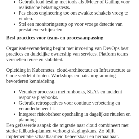
Gebruik load testing met tools als JMeter of Gatling voor
realistische belastingstests.
Pas chaos engineering toe om zwakke schakels vroeg te
vinden.
Stel een monitoringsetup op voor vroege detectie van
prestatieverschijnselen.
Best practices voor team- en procesaanpassing
Organisatieverandering begint met invoering van DevOps best
practices en duidelijke ownership van services. Platform teams
versnellen reuse en stabiliteit.
Opleiding in Kubernetes, cloud-architectuur en Infrastructure as
Code verkleint fouten. Workshops en pair-programming
bevorderen kennisdeling.
Veranker processen met runbooks, SLA’s en incident
response playbooks.
Gebruik retrospectives voor continue verbetering en
veranderbeheer IT.
Integreer risicobeheer opschaling in dagelijkse rituelen en
planning.
Een gefaseerde aanpak die migratie naar cloud combineert met
sterke fallback-plannen verhoogt slagingskans. Zo blijft
implementatie schaalbaarheid beheersbaar en herhaalbaar.