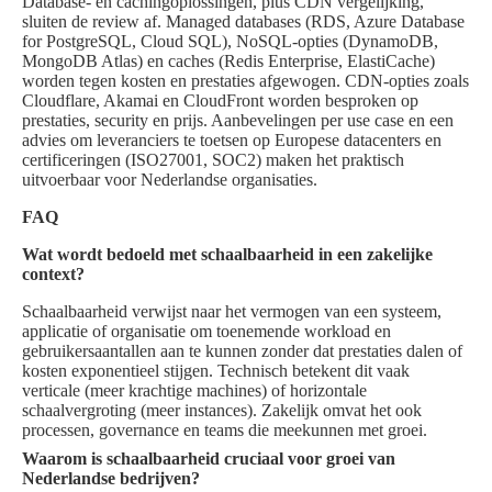
Database- en cachingoplossingen, plus CDN vergelijking,
sluiten de review af. Managed databases (RDS, Azure Database
for PostgreSQL, Cloud SQL), NoSQL-opties (DynamoDB,
MongoDB Atlas) en caches (Redis Enterprise, ElastiCache)
worden tegen kosten en prestaties afgewogen. CDN-opties zoals
Cloudflare, Akamai en CloudFront worden besproken op
prestaties, security en prijs. Aanbevelingen per use case en een
advies om leveranciers te toetsen op Europese datacenters en
certificeringen (ISO27001, SOC2) maken het praktisch
uitvoerbaar voor Nederlandse organisaties.
FAQ
Wat wordt bedoeld met schaalbaarheid in een zakelijke
context?
Schaalbaarheid verwijst naar het vermogen van een systeem,
applicatie of organisatie om toenemende workload en
gebruikersaantallen aan te kunnen zonder dat prestaties dalen of
kosten exponentieel stijgen. Technisch betekent dit vaak
verticale (meer krachtige machines) of horizontale
schaalvergroting (meer instances). Zakelijk omvat het ook
processen, governance en teams die meekunnen met groei.
Waarom is schaalbaarheid cruciaal voor groei van
Nederlandse bedrijven?