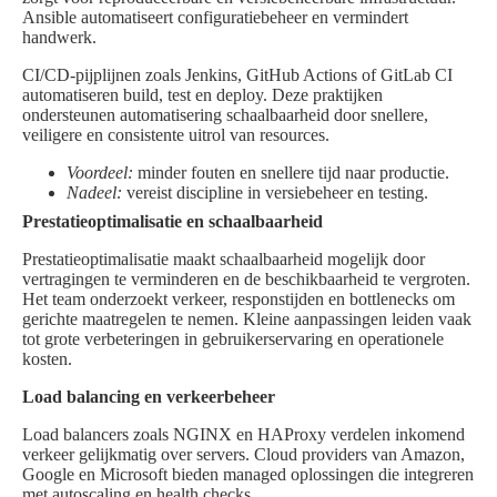
Ansible automatiseert configuratiebeheer en vermindert
handwerk.
CI/CD-pijplijnen zoals Jenkins, GitHub Actions of GitLab CI
automatiseren build, test en deploy. Deze praktijken
ondersteunen automatisering schaalbaarheid door snellere,
veiligere en consistente uitrol van resources.
Voordeel:
minder fouten en snellere tijd naar productie.
Nadeel:
vereist discipline in versiebeheer en testing.
Prestatieoptimalisatie en schaalbaarheid
Prestatieoptimalisatie maakt schaalbaarheid mogelijk door
vertragingen te verminderen en de beschikbaarheid te vergroten.
Het team onderzoekt verkeer, responstijden en bottlenecks om
gerichte maatregelen te nemen. Kleine aanpassingen leiden vaak
tot grote verbeteringen in gebruikerservaring en operationele
kosten.
Load balancing en verkeerbeheer
Load balancers zoals NGINX en HAProxy verdelen inkomend
verkeer gelijkmatig over servers. Cloud providers van Amazon,
Google en Microsoft bieden managed oplossingen die integreren
met autoscaling en health checks.