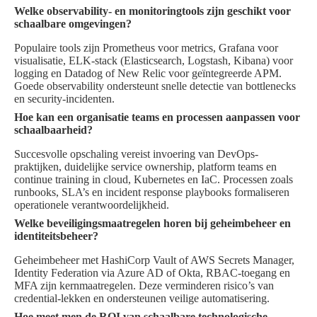
Welke observability- en monitoringtools zijn geschikt voor
schaalbare omgevingen?
Populaire tools zijn Prometheus voor metrics, Grafana voor
visualisatie, ELK-stack (Elasticsearch, Logstash, Kibana) voor
logging en Datadog of New Relic voor geïntegreerde APM.
Goede observability ondersteunt snelle detectie van bottlenecks
en security-incidenten.
Hoe kan een organisatie teams en processen aanpassen voor
schaalbaarheid?
Succesvolle opschaling vereist invoering van DevOps-
praktijken, duidelijke service ownership, platform teams en
continue training in cloud, Kubernetes en IaC. Processen zoals
runbooks, SLA’s en incident response playbooks formaliseren
operationele verantwoordelijkheid.
Welke beveiligingsmaatregelen horen bij geheimbeheer en
identiteitsbeheer?
Geheimbeheer met HashiCorp Vault of AWS Secrets Manager,
Identity Federation via Azure AD of Okta, RBAC-toegang en
MFA zijn kernmaatregelen. Deze verminderen risico’s van
credential-lekken en ondersteunen veilige automatisering.
Hoe meet men de ROI van schaalbare technologische