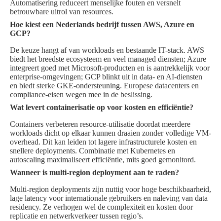
Automatisering reduceert menselijke fouten en versnelt
betrouwbare uitrol van resources.
Hoe kiest een Nederlands bedrijf tussen AWS, Azure en
GCP?
De keuze hangt af van workloads en bestaande IT-stack. AWS
biedt het breedste ecosysteem en veel managed diensten; Azure
integreert goed met Microsoft-producten en is aantrekkelijk voor
enterprise-omgevingen; GCP blinkt uit in data- en AI-diensten
en biedt sterke GKE-ondersteuning. Europese datacenters en
compliance-eisen wegen mee in de beslissing.
Wat levert containerisatie op voor kosten en efficiëntie?
Containers verbeteren resource-utilisatie doordat meerdere
workloads dicht op elkaar kunnen draaien zonder volledige VM-
overhead. Dit kan leiden tot lagere infrastructurele kosten en
snellere deployments. Combinatie met Kubernetes en
autoscaling maximaliseert efficiëntie, mits goed gemonitord.
Wanneer is multi-region deployment aan te raden?
Multi-region deployments zijn nuttig voor hoge beschikbaarheid,
lage latency voor internationale gebruikers en naleving van data
residency. Ze verhogen wel de complexiteit en kosten door
replicatie en netwerkverkeer tussen regio’s.