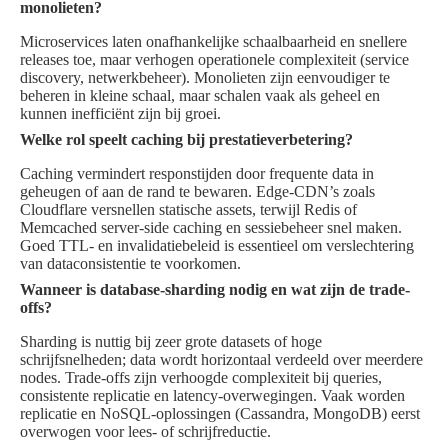
monolieten?
Microservices laten onafhankelijke schaalbaarheid en snellere
releases toe, maar verhogen operationele complexiteit (service
discovery, netwerkbeheer). Monolieten zijn eenvoudiger te
beheren in kleine schaal, maar schalen vaak als geheel en
kunnen inefficiënt zijn bij groei.
Welke rol speelt caching bij prestatieverbetering?
Caching vermindert responstijden door frequente data in
geheugen of aan de rand te bewaren. Edge-CDN’s zoals
Cloudflare versnellen statische assets, terwijl Redis of
Memcached server-side caching en sessiebeheer snel maken.
Goed TTL- en invalidatiebeleid is essentieel om verslechtering
van dataconsistentie te voorkomen.
Wanneer is database-sharding nodig en wat zijn de trade-
offs?
Sharding is nuttig bij zeer grote datasets of hoge
schrijfsnelheden; data wordt horizontaal verdeeld over meerdere
nodes. Trade-offs zijn verhoogde complexiteit bij queries,
consistente replicatie en latency-overwegingen. Vaak worden
replicatie en NoSQL-oplossingen (Cassandra, MongoDB) eerst
overwogen voor lees- of schrijfreductie.