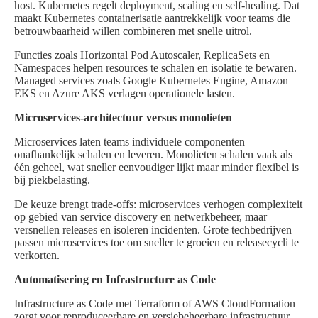
host. Kubernetes regelt deployment, scaling en self-healing. Dat
maakt Kubernetes containerisatie aantrekkelijk voor teams die
betrouwbaarheid willen combineren met snelle uitrol.
Functies zoals Horizontal Pod Autoscaler, ReplicaSets en
Namespaces helpen resources te schalen en isolatie te bewaren.
Managed services zoals Google Kubernetes Engine, Amazon
EKS en Azure AKS verlagen operationele lasten.
Microservices-architectuur versus monolieten
Microservices laten teams individuele componenten
onafhankelijk schalen en leveren. Monolieten schalen vaak als
één geheel, wat sneller eenvoudiger lijkt maar minder flexibel is
bij piekbelasting.
De keuze brengt trade-offs: microservices verhogen complexiteit
op gebied van service discovery en netwerkbeheer, maar
versnellen releases en isoleren incidenten. Grote techbedrijven
passen microservices toe om sneller te groeien en releasecycli te
verkorten.
Automatisering en Infrastructure as Code
Infrastructure as Code met Terraform of AWS CloudFormation
zorgt voor reproduceerbare en versiebeheerbare infrastructuur.