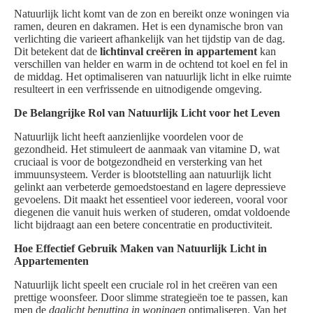
Natuurlijk licht komt van de zon en bereikt onze woningen via
ramen, deuren en dakramen. Het is een dynamische bron van
verlichting die varieert afhankelijk van het tijdstip van de dag.
Dit betekent dat de
lichtinval creëren in appartement
kan
verschillen van helder en warm in de ochtend tot koel en fel in
de middag. Het optimaliseren van natuurlijk licht in elke ruimte
resulteert in een verfrissende en uitnodigende omgeving.
De Belangrijke Rol van Natuurlijk Licht voor het Leven
Natuurlijk licht heeft aanzienlijke voordelen voor de
gezondheid. Het stimuleert de aanmaak van vitamine D, wat
cruciaal is voor de botgezondheid en versterking van het
immuunsysteem. Verder is blootstelling aan natuurlijk licht
gelinkt aan verbeterde gemoedstoestand en lagere depressieve
gevoelens. Dit maakt het essentieel voor iedereen, vooral voor
diegenen die vanuit huis werken of studeren, omdat voldoende
licht bijdraagt aan een betere concentratie en productiviteit.
Hoe Effectief Gebruik Maken van Natuurlijk Licht in
Appartementen
Natuurlijk licht speelt een cruciale rol in het creëren van een
prettige woonsfeer. Door slimme strategieën toe te passen, kan
men de
daglicht benutting in woningen
optimaliseren. Van het