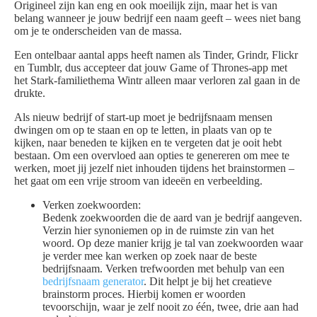
Origineel zijn kan eng en ook moeilijk zijn, maar het is van
belang wanneer je jouw bedrijf een naam geeft – wees niet bang
om je te onderscheiden van de massa.
Een ontelbaar aantal apps heeft namen als Tinder, Grindr, Flickr
en Tumblr, dus accepteer dat jouw Game of Thrones-app met
het Stark-familiethema Wintr alleen maar verloren zal gaan in de
drukte.
Als nieuw bedrijf of start-up moet je bedrijfsnaam mensen
dwingen om op te staan en op te letten, in plaats van op te
kijken, naar beneden te kijken en te vergeten dat je ooit hebt
bestaan. Om een overvloed aan opties te genereren om mee te
werken, moet jij jezelf niet inhouden tijdens het brainstormen –
het gaat om een vrije stroom van ideeën en verbeelding.
Verken zoekwoorden:
Bedenk zoekwoorden die de aard van je bedrijf aangeven.
Verzin hier synoniemen op in de ruimste zin van het
woord. Op deze manier krijg je tal van zoekwoorden waar
je verder mee kan werken op zoek naar de beste
bedrijfsnaam. Verken trefwoorden met behulp van een
bedrijfsnaam generator
. Dit helpt je bij het creatieve
brainstorm proces. Hierbij komen er woorden
tevoorschijn, waar je zelf nooit zo één, twee, drie aan had