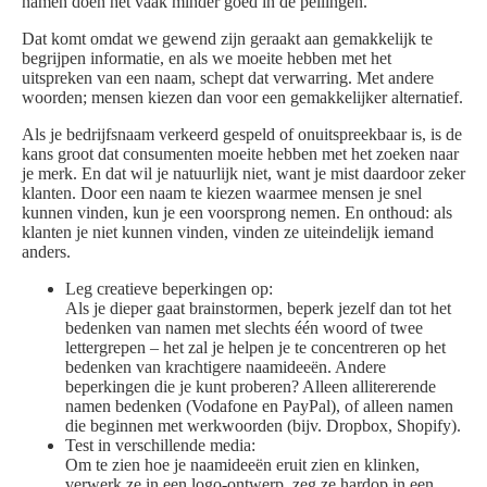
namen doen het vaak minder goed in de peilingen.
Dat komt omdat we gewend zijn geraakt aan gemakkelijk te
begrijpen informatie, en als we moeite hebben met het
uitspreken van een naam, schept dat verwarring. Met andere
woorden; mensen kiezen dan voor een gemakkelijker alternatief.
Als je bedrijfsnaam verkeerd gespeld of onuitspreekbaar is, is de
kans groot dat consumenten moeite hebben met het zoeken naar
je merk. En dat wil je natuurlijk niet, want je mist daardoor zeker
klanten. Door een naam te kiezen waarmee mensen je snel
kunnen vinden, kun je een voorsprong nemen. En onthoud: als
klanten je niet kunnen vinden, vinden ze uiteindelijk iemand
anders.
Leg creatieve beperkingen op:
Als je dieper gaat brainstormen, beperk jezelf dan tot het
bedenken van namen met slechts één woord of twee
lettergrepen – het zal je helpen je te concentreren op het
bedenken van krachtigere naamideeën. Andere
beperkingen die je kunt proberen? Alleen allitererende
namen bedenken (Vodafone en PayPal), of alleen namen
die beginnen met werkwoorden (bijv. Dropbox, Shopify).
Test in verschillende media:
Om te zien hoe je naamideeën eruit zien en klinken,
verwerk ze in een logo-ontwerp, zeg ze hardop in een