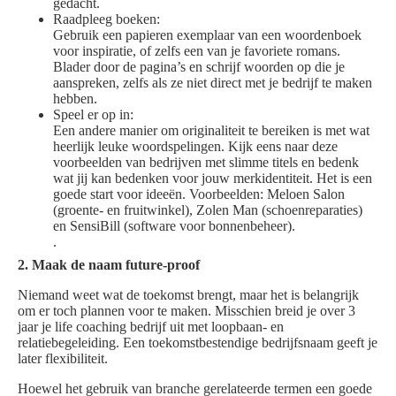
gedacht.
Raadpleeg boeken:
Gebruik een papieren exemplaar van een woordenboek
voor inspiratie, of zelfs een van je favoriete romans.
Blader door de pagina’s en schrijf woorden op die je
aanspreken, zelfs als ze niet direct met je bedrijf te maken
hebben.
Speel er op in:
Een andere manier om originaliteit te bereiken is met wat
heerlijk leuke woordspelingen. Kijk eens naar deze
voorbeelden van bedrijven met slimme titels en bedenk
wat jij kan bedenken voor jouw merkidentiteit. Het is een
goede start voor ideeën. Voorbeelden: Meloen Salon
(groente- en fruitwinkel), Zolen Man (schoenreparaties)
en SensiBill (software voor bonnenbeheer).
.
2. Maak de naam future-proof
Niemand weet wat de toekomst brengt, maar het is belangrijk
om er toch plannen voor te maken. Misschien breid je over 3
jaar je life coaching bedrijf uit met loopbaan- en
relatiebegeleiding. Een toekomstbestendige bedrijfsnaam geeft je
later flexibiliteit.
Hoewel het gebruik van branche gerelateerde termen een goede