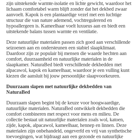
zijn uitstekende warmte-isolatie en lichte gewicht, waardoor het
lichaam comfortabel warm blijft zonder dat het dekbed zwaar
aanvoelt. Kapok is een plantaardige vezel met een luchtige
structuur die van nature ademend, vochtregulerend en
hypoallergeen is. Kameelhaar voelt luxueus aan en biedt een
uitstekende balans tussen warmte en ventilatie.
Deze natuurlijke materialen passen zich goed aan verschillende
seizoenen aan en ondersteunen een stabiel slaapklimaat.
Daardoor zijn ze populair bij mensen die waarde hechten aan
comfort, duurzaamheid en natuurlijke materialen in de
slaapkamer. NaturaBed biedt verschillende dekbedden met
alpacawol, kapok en kameelhaar, waardoor je een vulling kunt
kiezen die aansluit bij jouw persoonlijke slaapvoorkeuren.
Duurzaam slapen met natuurlijke dekbedden van
NaturaBed
Duurzaam slapen begint bij de keuze voor hoogwaardige,
natuurlijke materialen. NaturaBed ontwikkelt dekbedden die
comfort combineren met respect voor mens en milieu. De
collectie bestaat uit natuurlijke materialen zoals wol, katoen,
zijde, kapok, alpacawol, kameelhaar, hennep en linnen. Deze
materialen zijn onbehandeld, ongeverfd en vrij van synthetische
toevoegingen, wat bijdraagt aan een gezonde en natuurlijke