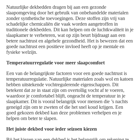
Natuurlijke dekbedden dragen bij aan een gezonde
slaapomgeving door het gebruik van onbehandelde materialen
zonder synthetische toevoegingen. Deze stoffen zijn vrij van
schadelijke chemicaliën die vaak worden aangetroffen in
traditionele dekbedden. Dit kan helpen om de luchtkwaliteit in je
slaapkamer te verbeteren, wat op zijn beurt bijdraagt aan een
betere nachtrust en algehele gezondheid. Het is bewezen dat een
goede nachtrust een positieve invloed heeft op je mentale en
fysieke welzijn.
Temperatuurregulatie voor meer slaapcomfort
Een van de belangrijkste factoren voor een goede nachtrust is
temperatuurregulatie. Natuurlijke materialen zoals wol en katoen
hebben uitstekende vochtregulerende eigenschappen. Dit
betekent dat ze in staat zijn om overtollig vocht af te voeren,
waardoor je comfortabel blijft, ongeacht de temperatuur in je
slaapkamer. Dit is vooral belangrijk voor mensen die ’s nachts
geneigd zijn om te zweten of die het snel koud krijgen. Een
goed gekozen dekbed kan deze problemen verhelpen en je
helpen om beter te slapen.
Het juiste dekbed voor ieder seizoen kiezen
Bij het kiezen van een dekbed is het belangrijk om rekening te