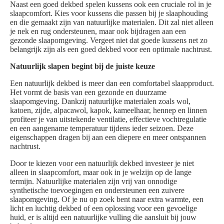
Naast een goed dekbed spelen kussens ook een cruciale rol in je
slaapcomfort. Kies voor kussens die passen bij je slaaphouding
en die gemaakt zijn van natuurlijke materialen. Dit zal niet alleen
je nek en rug ondersteunen, maar ook bijdragen aan een
gezonde slaapomgeving. Vergeet niet dat goede kussens net zo
belangrijk zijn als een goed dekbed voor een optimale nachtrust.
Natuurlijk slapen begint bij de juiste keuze
Een natuurlijk dekbed is meer dan een comfortabel slaapproduct.
Het vormt de basis van een gezonde en duurzame
slaapomgeving. Dankzij natuurlijke materialen zoals wol,
katoen, zijde, alpacawol, kapok, kameelhaar, hennep en linnen
profiteer je van uitstekende ventilatie, effectieve vochtregulatie
en een aangename temperatuur tijdens ieder seizoen. Deze
eigenschappen dragen bij aan een diepere en meer ontspannen
nachtrust.
Door te kiezen voor een natuurlijk dekbed investeer je niet
alleen in slaapcomfort, maar ook in je welzijn op de lange
termijn. Natuurlijke materialen zijn vrij van onnodige
synthetische toevoegingen en ondersteunen een zuivere
slaapomgeving. Of je nu op zoek bent naar extra warmte, een
licht en luchtig dekbed of een oplossing voor een gevoelige
huid, er is altijd een natuurlijke vulling die aansluit bij jouw