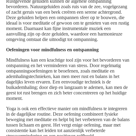
Rustgevende geluiden kunnen de algehele ontspanning
bevorderen. Natuurgeluiden zoals ruis van de zee, vogelgezang
of zacht geruis van een beek creëren een serene achtergrond.
Deze geluiden helpen een ontspannen sfeer op te bouwen, die
ideaal is voor meditatie of gewoon om te genieten van een rustig
moment. Daarnaast kan fijne instrumentale muziek een
aanvulling zijn op deze geluiden, waardoor een harmonieuze
omgeving ontstaat die uitnodigt tot ontspanning.
Oefeningen voor mindfulness en ontspanning
Mindfulness kan een krachtige tool zijn voor het bevorderen van
ontspanning en het verminderen van stress. Door regelmatig
ontspanningsoefeningen te beoefenen, zoals meditatie en
ademhalingstechnieken, kan men meer rust en balans in het
dagelijks leven ervaren. Een eenvoudige techniek is de
buikademhaling; door diep en langzaam te ademen, kan men de
geest tot rust brengen en zich beter concentreren op het huidige
moment.
Yoga is ook een effectieve manier om mindfulness te integreren
in de dagelijkse routine. Deze oefening combineert fysieke
beweging met meditatie en helpt bij het verbeteren van de balans
tussen lichaam en geest. Het vergt enige oefening, maar met
consistentie kan het leiden tot aanzienlijk verbeterde
stressvermindering en een positiever zelfbeeld.