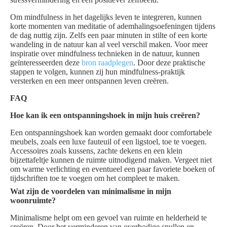
Om mindfulness in het dagelijks leven te integreren, kunnen
korte momenten van meditatie of ademhalingsoefeningen tijdens
de dag nuttig zijn. Zelfs een paar minuten in stilte of een korte
wandeling in de natuur kan al veel verschil maken. Voor meer
inspiratie over mindfulness technieken in de natuur, kunnen
geïnteresseerden deze
bron raadplegen
. Door deze praktische
stappen te volgen, kunnen zij hun mindfulness-praktijk
versterken en een meer ontspannen leven creëren.
FAQ
Hoe kan ik een ontspanningshoek in mijn huis creëren?
Een ontspanningshoek kan worden gemaakt door comfortabele
meubels, zoals een luxe fauteuil of een ligstoel, toe te voegen.
Accessoires zoals kussens, zachte dekens en een klein
bijzettafeltje kunnen de ruimte uitnodigend maken. Vergeet niet
om warme verlichting en eventueel een paar favoriete boeken of
tijdschriften toe te voegen om het compleet te maken.
Wat zijn de voordelen van minimalisme in mijn
woonruimte?
Minimalisme helpt om een gevoel van ruimte en helderheid te
creëren. Door het verminderen van overbodige spullen en