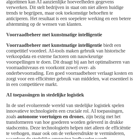
algoritmen kan AI aanzienlijke hoeveelheden gegevens
verwerken. Dit stelt bedrijven in staat om niet alleen huidige
trends te begrijpen, maar ook toekomstige behoeften te
anticiperen. Het resultaat is een soepelere werking en een betere
afstemming op de wensen van klanten.
Voorraadbeheer met kunstmatige intelligentie
Voorraadbeheer met kunstmatige intelligentie
biedt een
competitief voordeel. AI-tools maken gebruik van historische
verkoopdata en externe factoren om nauwkeurige
voorspellingen te doen. Dit draagt bij aan het optimaliseren van
voorraadniveaus en voorkomt zowel over- als
onderbevoorrading. Een goed voorraadbeheer verlaagt kosten en
zorgt voor een efficiënter gebruik van middelen, wat essentieel is
in een competitieve markt.
AI toepassingen in stedelijke logistiek
In de snel evoluerende wereld van stedelijke logistiek spelen
innovatieve technologieën een cruciale rol. AI toepassingen,
zoals
autonome voertuigen en drones
, zijn bezig met het
transformeren van hoe goederen worden geleverd in drukke
stadscentra. Deze technologieën helpen niet alleen de efficiëntie
te verhogen, maar ook om de verkeersdrukte te verminderen,
waardoor de stedelijke omgeving leefbaarder wordt.