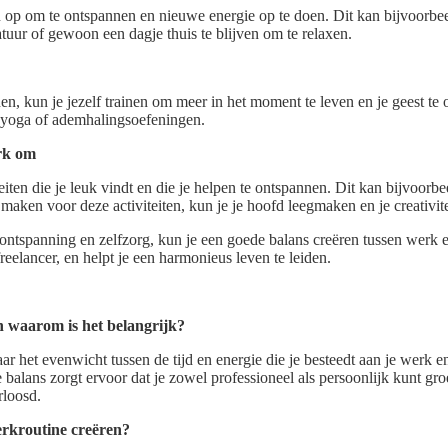
 op om te ontspannen en nieuwe energie op te doen. Dit kan bijvoorb
atuur of gewoon een dagje thuis te blijven om te relaxen.
n, kun je jezelf trainen om meer in het moment te leven en je geest te
, yoga of ademhalingsoefeningen.
rk om
iten die je leuk vindt en die je helpen te ontspannen. Dit kan bijvoorbe
te maken voor deze activiteiten, kun je je hoofd leegmaken en je creativite
 ontspanning en zelfzorg, kun je een goede balans creëren tussen werk e
freelancer, en helpt je een harmonieus leven te leiden.
n waarom is het belangrijk?
r het evenwicht tussen de tijd en energie die je besteedt aan je werk en
alans zorgt ervoor dat je zowel professioneel als persoonlijk kunt gro
rloosd.
erkroutine creëren?