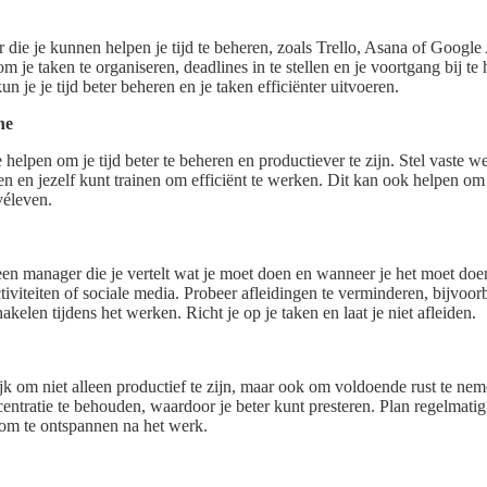
r die je kunnen helpen je tijd te beheren, zoals Trello, Asana of Googl
om je taken te organiseren, deadlines in te stellen en je voortgang bij t
n je je tijd beter beheren en je taken efficiënter uitvoeren.
ne
helpen om je tijd beter te beheren en productiever te zijn. Stel vaste we
ren en jezelf kunt trainen om efficiënt te werken. Dit kan ook helpen om
véleven.
een manager die je vertelt wat je moet doen en wanneer je het moet doen.
tiviteiten of sociale media. Probeer afleidingen te verminderen, bijvoorb
akelen tijdens het werken. Richt je op je taken en laat je niet afleiden.
rijk om niet alleen productief te zijn, maar ook om voldoende rust te n
entratie te behouden, waardoor je beter kunt presteren. Plan regelmatig
 om te ontspannen na het werk.