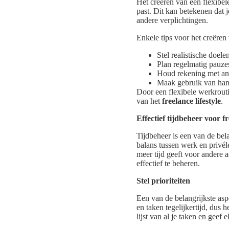
Het creëren van een flexibel
past. Dit kan betekenen dat j
andere verplichtingen.
Enkele tips voor het creëren 
Stel realistische doele
Plan regelmatig pauze
Houd rekening met ande
Maak gebruik van handi
Door een flexibele werkrouti
van het
freelance lifestyle
.
Effectief tijdbeheer voor f
Tijdbeheer is een van de bel
balans tussen werk en privéle
meer tijd geeft voor andere a
effectief te beheren.
Stel prioriteiten
Een van de belangrijkste aspe
en taken tegelijkertijd, dus
lijst van al je taken en geef