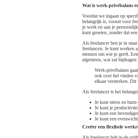
Wat is werk-privébalans e
Voordat we ingaan op specifi
belangrijk is, vooral voor fr
je werk en aan je persoonlij
kunt groeien, zonder dat ee
Als freelancer ben je in sta
freelancen. Je kunt werken aa
mensen om wie je geeft. Een 
algemeen, wat zal bijdragen 
Werk-privébalans gaat 
ook over het vinden v
elkaar versterken. Di
Als freelancer is het belan
Je kunt stress en bur
Je kunt je productivite
Je kunt een bevredigen
Je kunt een evenwichti
Creëer een flexibele werkr
Als freelancer heb je de vrij