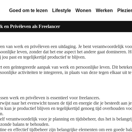
Goed om te lezen
Lifestyle
Wonen
Werken
Plezie
 en Privéleven als Freelancer
eren van werk en privéleven een uitdaging. Je bent verantwoordelijk voo
soonlijke leven, zonder dat het ene aspect het andere gaat domineren. H
 jou past en tegelijkertijd productief te blijven.
t een geïntegreerde aanpak van werk en persoonlijke leven. Dit beteken
nlijke activiteiten te integreren, in plaats van deze tegen elkaar uit t
sen werk en privéleven is essentieel voor freelancers.
wijst naar het evenwicht tussen de tijd en energie die je besteedt aan j
eën kun je productief blijven en tegelijkertijd genoeg tijd overhouden v
en.
zelf verantwoordelijk voor je planning en tijdsbeheer, dus het is belangr
ezonde balans te behouden.
ine en effectief tijdbeheer zijn belangrijke elementen om een goede bal