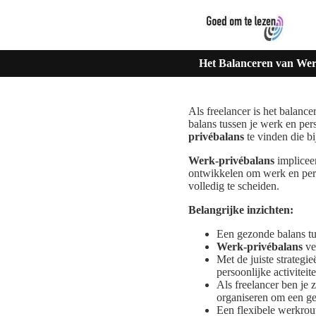
Het Balanceren van Werk
Als freelancer is het balanc
balans tussen je werk en per
privébalans
te vinden die bij
Werk-privébalans
impliceer
ontwikkelen om werk en persoo
volledig te scheiden.
Belangrijke inzichten:
Een gezonde balans tus
Werk-privébalans
ver
Met de juiste strategi
persoonlijke activiteit
Als freelancer ben je 
organiseren om een g
Een flexibele werkrout