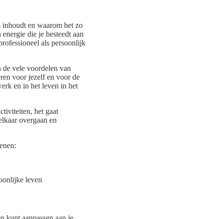
es inhoudt en waarom het zo
 energie die je besteedt aan
rofessioneel als persoonlijk
an de vele voordelen van
ëren voor jezelf en voor de
erk en in het leven in het
tiviteiten, het gaat
elkaar overgaan en
denen:
oonlijke leven
den kunt aanpassen aan je