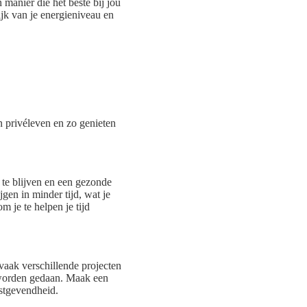
manier die het beste bij jou
ijk van je energieniveau en
n privéleven en zo genieten
 te blijven en een gezonde
jgen in minder tijd, wat je
m je te helpen je tijd
 vaak verschillende projecten
et worden gedaan. Maak een
instgevendheid.