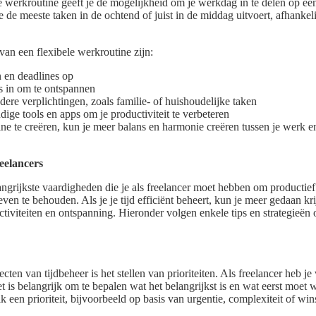
e werkroutine geeft je de mogelijkheid om je werkdag in te delen op een 
e de meeste taken in de ochtend of juist in de middag uitvoert, afhankel
van een flexibele werkroutine zijn:
n en deadlines op
s in om te ontspannen
re verplichtingen, zoals familie- of huishoudelijke taken
ge tools en apps om je productiviteit te verbeteren
ne te creëren, kun je meer balans en harmonie creëren tussen je werk e
reelancers
angrijkste vaardigheden die je als freelancer moet hebben om productief
ven te behouden. Als je je tijd efficiënt beheert, kun je meer gedaan kri
ctiviteiten en ontspanning. Hieronder volgen enkele tips en strategieën o
cten van tijdbeheer is het stellen van prioriteiten. Als freelancer heb je
 het is belangrijk om te bepalen wat het belangrijkst is en wat eerst mo
 elk een prioriteit, bijvoorbeeld op basis van urgentie, complexiteit of w