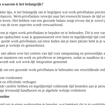
n waarom is het belangrijk?
eke tips, is het belangrijk om te begrijpen wat werk-privébalans preci
eelancers.
Werk-privébalans
verwijst naar het evenwicht tussen de tijd en
ke leven. Het hebben van een gezonde balans zorgt ervoor dat je zowel p
n van de twee aspecten wordt verwaarloosd.
at om je eigen werk-privébalans te bepalen en te behouden. Dit is een v
n opdrachten waar je gepassioneerd over bent en tegelijkertijd tijd cre
goede werk-privébalans zal ertoe leiden dat je meer plezier hebt in je w
aan je welzijn en gemoedsrust.
niet alleen over het creëren van tijd voor ontspanning en persoonlijke ac
an manieren om werk en privéleven te integreren, zodat ze naadloos in 
t wordt ook wel
work-life integration
genoemd.
grijk om een gezonde werk-privébalans te behouden om verschillende re
n-out voorkomen
it en efficiëntie verhogen
de carrière hebben en tegelijkertijd voldoende tijd besteden aan je pers
ge levensstijl handhaven en je algehele welzijn verbeteren
outine
heid om je eigen werkroutine te bepalen, wat betekent dat je je werktij