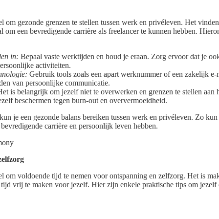
ieel om gezonde grenzen te stellen tussen werk en privéleven. Het vinden
al om een bevredigende carrière als freelancer te kunnen hebben. Hiero
den in:
Bepaal vaste werktijden en houd je eraan. Zorg ervoor dat je ook
rsoonlijke activiteiten.
hnologie:
Gebruik tools zoals een apart werknummer of een zakelijk e-
den van persoonlijke communicatie.
et is belangrijk om jezelf niet te overwerken en grenzen te stellen aan h
ezelf beschermen tegen burn-out en oververmoeidheid.
 kun je een gezonde balans bereiken tussen werk en privéleven. Zo kun je
bevredigende carrière en persoonlijk leven hebben.
zelfzorg
eel om voldoende tijd te nemen voor ontspanning en zelfzorg. Het is mak
ijd vrij te maken voor jezelf. Hier zijn enkele praktische tips om jezelf 