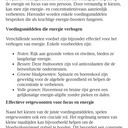
de energie en focus van een persoon. Door verstandig te kiezen,
kan men zijn energie- en concentratieniveaus aanzienlijk
verbeteren. Hieronder worden enkele voedingsmiddelen
besproken die als krachtige energie-boosters fungeren.
Voedingsmiddelen die energie verhogen
Verschillende soorten voedsel zijn bijzonder effectief voor het
verhogen van energie. Enkele voorbeelden zijn:
Noten
: Rijk aan gezonde vetten en eiwitten, bieden ze
langdurige energie.
Bessen
: Deze fruitsoorten zijn vol antioxidanten die de
hersenfunctie ondersteunen.
Groene bladgroenten
: Spinazie en boerenkool zijn
geweldig voor de algehele gezondheid en helpen de
concentratie te verbeteren.
Volle granen
: Havermout en bruine rijst geven een
gelijkmatige energie-afgifte zonder pieken en dalen.
Effectieve eetgewoonten voor focus en energie
Naast het kiezen van de juiste voedingsmiddelen, spelen
eetgewoonten ook een cruciale rol. Het regelmatig nemen van
kleine maaltijden kan bijvoorbeeld helpen om de
bloedsuikerspiegel stabiel te houden. Dit bevordert een constante