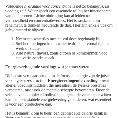
Voldoende
hydratatie voor concentratie
is net zo belangrijk als
voeding zelf. Water speelt een essentiële rol bij het functioneren
van de hersenen. Lichte uitdroging kan al leiden tot
vermoeidheid en concentratieverlies. Het is raadzaam om
regelmatig te drinken gedurende de dag. Hier zijn enkele tips om
gehydrateerd te blijven:
Neem een waterfles mee en vul deze regelmatig bij.
Stel herinneringen in om water te drinken, vooral tijdens
werk of studie.
Add natural flavors, zoals citroen of komkommer, voor
een verfrissende smaak.
Energieverhogende voeding: wat je moet weten
Bij het streven naar een optimale focus en energie zijn de juiste
voedingskeuzes cruciaal.
Energieverhogende voeding
omvat
allerlei voedingsmiddelen die niet alleen de fysieke prestaties
verbeteren, maar ook de mentale scherpte bevorderen. Door de
selectie van complexe koolhydraten, gezonde vetten en eiwitten
kan men een stabiele energielevering garanderen, wat essentieel
is voor een productieve dag.
Het is belangrijk om te begrijpen dat niet elke calorie gelijk is.
Voor een betere energie en concentratie zijn er specifieke