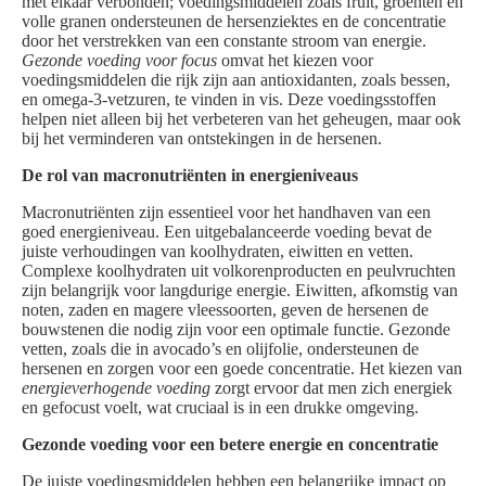
met elkaar verbonden; voedingsmiddelen zoals fruit, groenten en
volle granen ondersteunen de hersenziektes en de concentratie
door het verstrekken van een constante stroom van energie.
Gezonde voeding voor focus
omvat het kiezen voor
voedingsmiddelen die rijk zijn aan antioxidanten, zoals bessen,
en omega-3-vetzuren, te vinden in vis. Deze voedingsstoffen
helpen niet alleen bij het verbeteren van het geheugen, maar ook
bij het verminderen van ontstekingen in de hersenen.
De rol van macronutriënten in energieniveaus
Macronutriënten zijn essentieel voor het handhaven van een
goed energieniveau. Een uitgebalanceerde voeding bevat de
juiste verhoudingen van koolhydraten, eiwitten en vetten.
Complexe koolhydraten uit volkorenproducten en peulvruchten
zijn belangrijk voor langdurige energie. Eiwitten, afkomstig van
noten, zaden en magere vleessoorten, geven de hersenen de
bouwstenen die nodig zijn voor een optimale functie. Gezonde
vetten, zoals die in avocado’s en olijfolie, ondersteunen de
hersenen en zorgen voor een goede concentratie. Het kiezen van
energieverhogende voeding
zorgt ervoor dat men zich energiek
en gefocust voelt, wat cruciaal is in een drukke omgeving.
Gezonde voeding voor een betere energie en concentratie
De juiste voedingsmiddelen hebben een belangrijke impact op