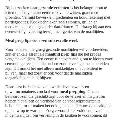
Bij het zoeken naar
gezonde recepten
is het belangrijk om te
letten op een gebalanceerde mix van eiwitten, granen en
groenten. Vermijd bewerkte ingrediënten en houd rekening met
portiegroottes. Kooktechnieken zoals stomen, grillen en
roosteren zijn vaak gezonder dan frituren. Dit draagt bij aan een
evenwichtige voeding terwijl men geniet van de maaltijden.
Meal prep tips voor een succesvolle week
Voor iedereen die graag gezonde maaltijden wil voorbereiden,
zijn er enkele essentiële
maaltijd prep tips
die het proces
vergemakkelijken. Ten eerste is het verstandig om te kiezen voor
eenvoudige recepten die snel en zonder veel gedoe te bereiden
zijn. Dit maakt het niet alleen makkelijker om consistent te
blijven, maar het zorgt er ook voor dat de maaltijden
toegankelijk en leuk blijven.
Daarnaast is de keuze van kwalitatieve bewaar- en
opwarmcontainers cruciaal voor
meal prepping
. Goede
bewaardozen die geschikt zijn voor de vriezer en magnetron
helpen niet alleen de versheid van de voedselproducten te
behouden, maar maken het ook gemakkelijker om de maaltijden
opnieuw op te warmen. Zorg ervoor dat er voldoende variatie is
in de maaltijden om verveling in de keuken te voorkomen; dit