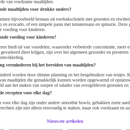
rde van voedzame maaltijden.
zonde maaltijden voor drukke ouders?
unnen bijvoorbeeld bestaan uit roerbakschotels met groenten en eiwitt
p en avocado, of een simpele pasta met tomatensaus en spinazie. Deze g
e voeding voor kinderen.
onde voeding voor kinderen?
en biedt tal van voordelen, waaronder verbeterde concentratie, meer en
gevarieerd dieet krijgen, zijn over het algemeen gezonder en presteren 
ontwikkeling.
ing verminderen bij het bereiden van maaltijden?
inderd worden door slimme planning en het hergebruiken van restjes. K
van maaltijden die gemakkelijk kunnen worden opgewarmd of opnieuw 
ld aan het maken van soepen of salades van overgebleven groenten en 
de recepten voor elke dag?
 voor elke dag zijn onder andere smoothie bowls, gebakken zoete aard
rechten zijn niet alleen eenvoudig te maken, maar ook voedzaam en aan
Nieuwste artikelen