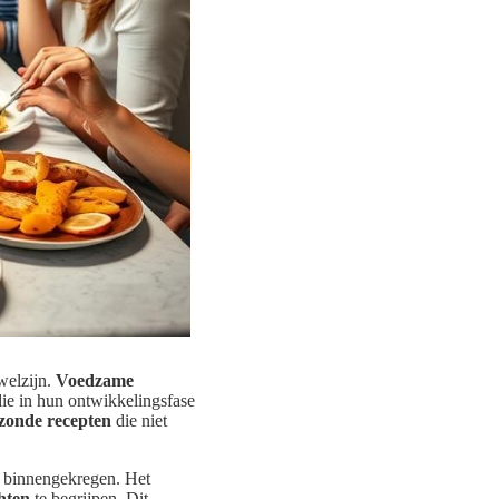
 welzijn.
Voedzame
die in hun ontwikkelingsfase
zonde recepten
die niet
en binnengekregen. Het
hten
te begrijpen. Dit