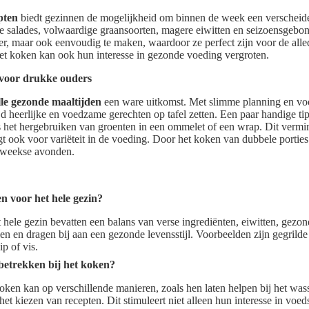
pten
biedt gezinnen de mogelijkheid om binnen de week een verscheide
ke salades, volwaardige graansoorten, magere eiwitten en seizoensgeb
kker, maar ook eenvoudig te maken, waardoor ze perfect zijn voor de all
het koken kan ook hun interesse in gezonde voeding vergroten.
 voor drukke ouders
lle gezonde maaltijden
een ware uitkomst. Met slimme planning en vo
d heerlijke en voedzame gerechten op tafel zetten. Een paar handige tips
s het hergebruiken van groenten in een ommelet of een wrap. Dit vermin
gt ook voor variëteit in de voeding. Door het koken van dubbele portie
deweekse avonden.
n voor het hele gezin?
hele gezin bevatten een balans van verse ingrediënten, eiwitten, gezond
len en dragen bij aan een gezonde levensstijl. Voorbeelden zijn gegrild
p of vis.
betrekken bij het koken?
oken kan op verschillende manieren, zoals hen laten helpen bij het was
et kiezen van recepten. Dit stimuleert niet alleen hun interesse in voed