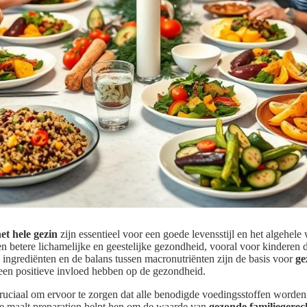
et hele gezin
zijn essentieel voor een goede levensstijl en het algehele
n betere lichamelijke en geestelijke gezondheid, vooral voor kinderen 
e ingrediënten en de balans tussen macronutriënten zijn de basis voor
ge
 een positieve invloed hebben op de gezondheid.
 cruciaal om ervoor te zorgen dat alle benodigde voedingsstoffen word
de maalt preparation helpt hen om de waarde van
gezonde familiegerec