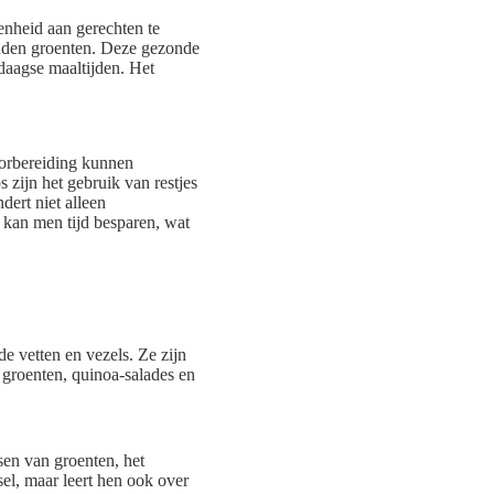
nheid aan gerechten te
onden groenten. Deze gezonde
edaagse maaltijden. Het
orbereiding kunnen
 zijn het gebruik van restjes
dert niet alleen
s kan men tijd besparen, wat
e vetten en vezels. Ze zijn
e groenten, quinoa-salades en
sen van groenten, het
sel, maar leert hen ook over