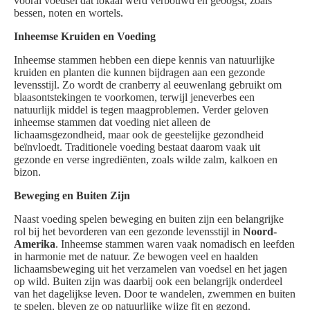
vooral voedsel dat lokaal werd verbouwd en geoogst, zoals
bessen, noten en wortels.
Inheemse Kruiden en Voeding
Inheemse stammen hebben een diepe kennis van natuurlijke
kruiden en planten die kunnen bijdragen aan een gezonde
levensstijl. Zo wordt de cranberry al eeuwenlang gebruikt om
blaasontstekingen te voorkomen, terwijl jeneverbes een
natuurlijk middel is tegen maagproblemen. Verder geloven
inheemse stammen dat voeding niet alleen de
lichaamsgezondheid, maar ook de geestelijke gezondheid
beïnvloedt. Traditionele voeding bestaat daarom vaak uit
gezonde en verse ingrediënten, zoals wilde zalm, kalkoen en
bizon.
Beweging en Buiten Zijn
Naast voeding spelen beweging en buiten zijn een belangrijke
rol bij het bevorderen van een gezonde levensstijl in
Noord-
Amerika
. Inheemse stammen waren vaak nomadisch en leefden
in harmonie met de natuur. Ze bewogen veel en haalden
lichaamsbeweging uit het verzamelen van voedsel en het jagen
op wild. Buiten zijn was daarbij ook een belangrijk onderdeel
van het dagelijkse leven. Door te wandelen, zwemmen en buiten
te spelen, bleven ze op natuurlijke wijze fit en gezond.