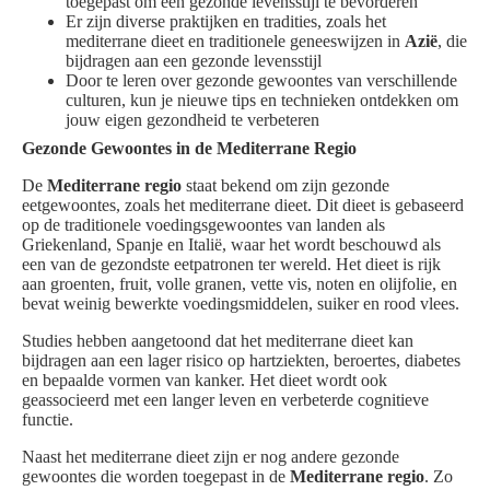
toegepast om een gezonde levensstijl te bevorderen
Er zijn diverse praktijken en tradities, zoals het
mediterrane dieet en traditionele geneeswijzen in
Azië
, die
bijdragen aan een gezonde levensstijl
Door te leren over gezonde gewoontes van verschillende
culturen, kun je nieuwe tips en technieken ontdekken om
jouw eigen gezondheid te verbeteren
Gezonde Gewoontes in de Mediterrane Regio
De
Mediterrane regio
staat bekend om zijn gezonde
eetgewoontes, zoals het mediterrane dieet. Dit dieet is gebaseerd
op de traditionele voedingsgewoontes van landen als
Griekenland, Spanje en Italië, waar het wordt beschouwd als
een van de gezondste eetpatronen ter wereld. Het dieet is rijk
aan groenten, fruit, volle granen, vette vis, noten en olijfolie, en
bevat weinig bewerkte voedingsmiddelen, suiker en rood vlees.
Studies hebben aangetoond dat het mediterrane dieet kan
bijdragen aan een lager risico op hartziekten, beroertes, diabetes
en bepaalde vormen van kanker. Het dieet wordt ook
geassocieerd met een langer leven en verbeterde cognitieve
functie.
Naast het mediterrane dieet zijn er nog andere gezonde
gewoontes die worden toegepast in de
Mediterrane regio
. Zo