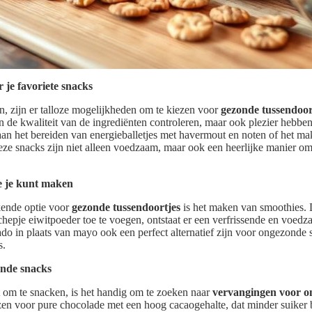
 je favoriete snacks
, zijn er talloze mogelijkheden om te kiezen voor
gezonde tussendoor
 de kwaliteit van de ingrediënten controleren, maar ook plezier hebben i
an het bereiden van energieballetjes met havermout en noten of het m
eze snacks zijn niet alleen voedzaam, maar ook een heerlijke manier o
e je kunt maken
kende optie voor
gezonde tussendoortjes
is het maken van smoothies. 
 schepje eiwitpoeder toe te voegen, ontstaat er een verfrissende en voed
do in plaats van mayo ook een perfect alternatief zijn voor ongezonde 
s.
nde snacks
om te snacken, is het handig om te zoeken naar
vervangingen voor o
en voor pure chocolade met een hoog cacaogehalte, dat minder suiker be