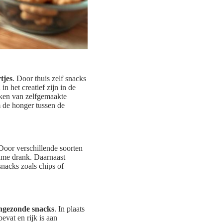
tjes
. Door thuis zelf snacks
n het creatief zijn in de
aken van zelfgemaakte
m de honger tussen de
Door verschillende soorten
zame drank. Daarnaast
snacks zoals chips of
ngezonde snacks
. In plaats
vat en rijk is aan