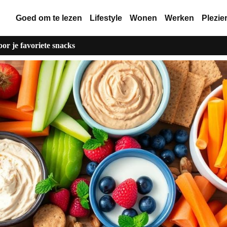
Goed om te lezen
Lifestyle
Wonen
Werken
Plezie
or je favoriete snacks