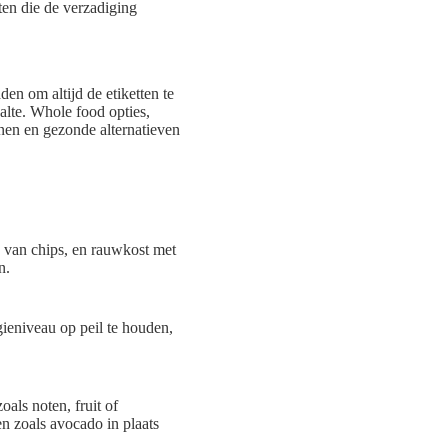
ten die de verzadiging
aden om altijd de etiketten te
lte. Whole food opties,
nnen en gezonde alternatieven
ts van chips, en rauwkost met
n.
ieniveau op peil te houden,
als noten, fruit of
n zoals avocado in plaats