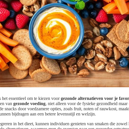
s het essentieel om te kiezen voor
gezonde alternatieven voor je favor
len van
gezonde voeding
, niet alleen voor de fysieke gezondheid maar
 snacks door voedzamere opties, zoals fruit, noten of rauwkost, maakt
nen bijdragen aan een betere levensstijl en welzijn.
egreren in het dieet, kunnen individuen genieten van smaken die zowel 
onde alternatieven, waarmee men de overstap naar een gezonder eetpat