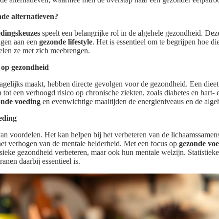
de alternatieven?
edingskeuzes
speelt een belangrijke rol in de algehele gezondheid. De
agen aan een
gezonde lifestyle
. Het is essentieel om te begrijpen hoe d
elen ze met zich meebrengen.
 op gezondheid
gelijks maakt, hebben directe gevolgen voor de gezondheid. Een dieet 
tot een verhoogd risico op chronische ziekten, zoals diabetes en hart- 
onde voeding
en evenwichtige maaltijden de energieniveaus en de algehel
eding
van voordelen. Het kan helpen bij het verbeteren van de lichaamssamens
 het verhogen van de mentale helderheid. Met een focus op
gezonde voe
ysieke gezondheid verbeteren, maar ook hun mentale welzijn. Statistieken
ranen daarbij essentieel is.