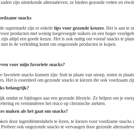
zaden zijn uitstekende alternatieven; ze bieden gezonde vetten en eiwit
voedzame snacks
 de supermarkt zijn er enkele
tips voor gezonde keuzes
. Het is aan te r
 voor producten met weinig toegevoegde suikers en een hoger vezelgeha
, zijn altijd een goede keuze. Het is ook nuttig om vooraf snacks te pla
n niet in de verleiding komt om ongezonde producten te kopen.
even voor mijn favoriete snacks?
 favoriete snacks kunnen zijn: fruit in plaats van snoep, noten in plaa
s. Het is essentieel om gezonde snacks te kiezen die ook voedzaam zij
ks belangrijk?
jk omdat ze bijdragen aan een gezonde lifestyle. Ze helpen om je energ
rtering en verminderen het risico op chronische ziekten.
es maken als het gaat om snacks?
en door ingrediëntenlabels te lezen, te kiezen voor voedzame snacks zo
. Probeer ook ongezonde snacks te vervangen door gezonde alternatieve