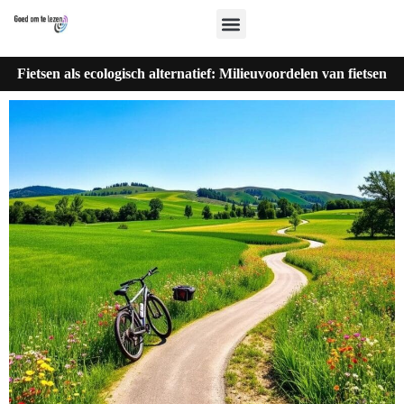
Fietsen als ecologisch alternatief: Milieuvoordelen van fietsen