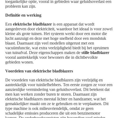
toegankelijke optie, vooral in gebieden waar geluidsoverlast een
probleem kan zijn.
Definitie en werking
Een
elektrische bladblazer
is een apparaat dat wordt
aangedreven door elektriciteit, waardoor het ideaal is voor zowel
kleine als grote tuinen. Het systeem werkt door een motor die
lucht aanzuigt en deze met hoge snelheid door een mondstuk
blaast. Daarnaast zijn veel modellen uitgerust met een
vacuümfunctie, wat extra veelzijdigheid biedt bij het opruimen
van tuinafval. Deze eigenschappen maken de
stille bladblazer
vooral aantrekkelijk voor bewoners die in dichtbevolkte
gebieden wonen.
Voordelen van elektrische bladblazers
De voordelen van elektrische bladblazers zijn veelzijdig en
aantrekkelijk voor tuinliefhebbers. Ten eerste zorgen ze voor een
aanzienlijke vermindering van geluidsoverlast. Dit betekent dat
men kan werken zonder buren te storen. Daarnaast zijn
elektrische bladblazers meestal lichter en handzamer, wat het
gemakkelijker maakt om ze te gebruiken en te verplaatsen. Dit
type machine is ook milieuvriendelijk, omdat ze geen
schadelijke emissies produceren die uit een benzinemotor
komen. De onderhoudsvereisten zijn bovendien veel minder,