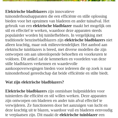
Elektrische bladblazers
zijn innovatieve
tuinonderhoudsapparaten die een efficiënte en stille oplossing
bieden voor het opruimen van bladeren en ander tuinafval. Het
gebruik van een
elektrische bladblazer
maakt het mogelijk om
stil en effectief te werken, waardoor deze apparaten steeds
populairder worden bij tuinliefhebbers. In vergelijking met
traditionele benzinebladblazers zijn
elektrische bladblazers
niet
alleen krachtig, maar ook milieuvriendelijker. Het aanbod aan
elektrische tuinblazers is breed, met diverse modellen die zijn
ontworpen om aan uiteenlopende behoeften en voorkeuren te
voldoen. Dit artikel zal de kenmerken en voordelen van deze
stille bladblazers verkennen en waardevolle
aankoopoverwegingen bieden voor iedereen die op zoek is naar
tuinonderhoud gereedschap dat beide efficiëntie en stilte biedt.
Wat zijn elektrische bladblazers?
Elektrische bladblazers
zijn onmisbare hulpmiddelen voor
tuinierders die efficiënt en stil willen werken. Deze apparaten
zijn ontworpen om bladeren en ander tuin afval effectief te
verwijderen. Ze functioneren door het aanzuigen van lucht en
deze krachtig uit te blazen, waardoor vuil en bladeren eenvoudig
te verplaatsen zijn. Dit maakt de
elektrische tuinblazer
een